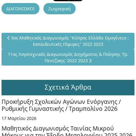
ΔΙΑΓΩΝΙΣΜΟΙ
Ζωγραφική
Προηγούμενο άρθρο: 9ος Μαθητικός Διαγωνισμός "Κύπρος Ελλά
9ος Μαθητικός Διαγωνισμός "Κύπρος Ελλάδα Ομογένεια :
Εκπαιδευτικές Γέφυρες" 2022 2023
Επόμενο άρθρο: 11ος Λογοτεχνικός Διαγωνισμός Διηγήματος & Π
11ος Λογοτεχνικός Διαγωνισμός Διηγήματος & Ποίησης 'Γρ.
Πεντζίκης' 2022 2023
Σχετικά Άρθρα
Προκήρυξη Σχολικών Αγώνων Ενόργανης /
Ρυθμικής Γυμναστικής / Τραμπολίνο 2026
17 Μαρτίου 2026
Μαθητικός Διαγωνισμός Ταινίας Μικρού
Μήκους για την Έξοδο Μεσολογγίου 2025 2026