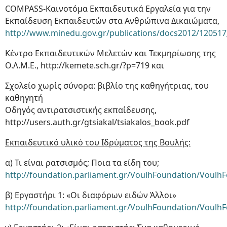
COMPASS-Καινοτόμα Εκπαιδευτικά Εργαλεία για την
Εκπαίδευση Εκπαιδευτών στα Ανθρώπινα Δικαιώματα,
http://www.minedu.gov.gr/publications/docs2012/120517
Κέντρο Εκπαιδευτικών Μελετών και Τεκμηρίωσης της
Ο.Λ.Μ.Ε., http://kemete.sch.gr/?p=719 και
Σχολείο χωρίς σύνορα: βιβλίο της καθηγήτριας, του
καθηγητή
Οδηγός αντιρατσιστικής εκπαίδευσης,
http://users.auth.gr/gtsiakal/tsiakalos_book.pdf
Εκπαιδευτικό υλικό του Ιδρύματος της Βουλής:
α) Τι είναι ρατσισμός; Ποια τα είδη του;
http://foundation.parliament.gr/VoulhFoundation/Voulh
β) Εργαστήρι 1: «Οι διαφόρων ειδών Άλλοι»
http://foundation.parliament.gr/VoulhFoundation/Voulh