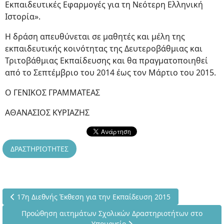
Εκπαιδευτικές Εφαρμογές για τη Νεότερη Ελληνική
Ιστορία».
Η δράση απευθύνεται σε μαθητές και μέλη της
εκπαιδευτικής κοινότητας της Δευτεροβάθμιας και
Τριτοβάθμιας Εκπαίδευσης και θα πραγματοποιηθεί
από το Σεπτέμβριο του 2014 έως τον Μάρτιο του 2015.
Ο ΓΕΝΙΚΟΣ ΓΡΑΜΜΑΤΕΑΣ
ΑΘΑΝΑΣΙΟΣ ΚΥΡΙΑΖΗΣ
ΔΡΑΣΤΗΡΙΟΤΗΤΕΣ
Προηγούμενο άρθρο: 17η Διεθνής Έκθεση για την Εκπαίδευση 
17η Διεθνής Έκθεση για την Εκπαίδευση 2015
Επόμενο άρθρο: Προώθηση αιτημάτων Σχολικών Δραστηριο
Προώθηση αιτημάτων Σχολικών Δραστηριοτήτων στο
Υπουργείο