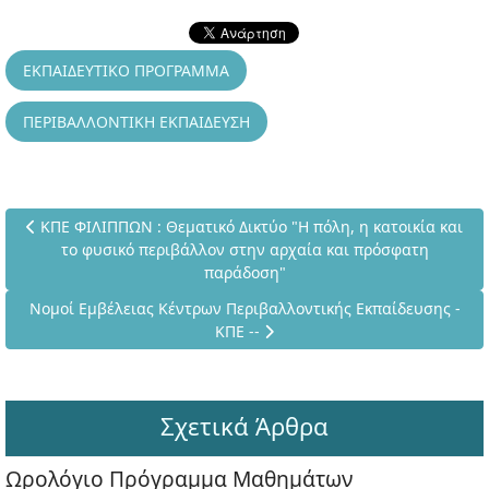
ΕΚΠΑΙΔΕΥΤΙΚΟ ΠΡΟΓΡΑΜΜΑ
ΠΕΡΙΒΑΛΛΟΝΤΙΚΗ ΕΚΠΑΙΔΕΥΣΗ
Προηγούμενο άρθρο: ΚΠΕ ΦΙΛΙΠΠΩΝ : Θεματικό Δικτύο "Η πόλη
ΚΠΕ ΦΙΛΙΠΠΩΝ : Θεματικό Δικτύο "Η πόλη, η κατοικία και
το φυσικό περιβάλλον στην αρχαία και πρόσφατη
παράδοση"
Επόμενο άρθρο: Νομοί Εμβέλειας Κέντρων Περιβαλλοντικής Εκ
Νομοί Εμβέλειας Κέντρων Περιβαλλοντικής Εκπαίδευσης -
ΚΠΕ --
Σχετικά Άρθρα
Ωρολόγιο Πρόγραμμα Μαθημάτων