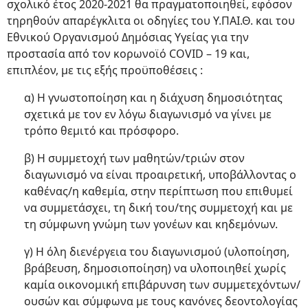
σχολικό έτος 2020-2021 θα πραγματοποιηθεί, εφόσον
τηρηθούν απαρέγκλιτα οι οδηγίες του Υ.ΠΑΙ.Θ. και του
Εθνικού Οργανισμού Δημόσιας Υγείας για την
προστασία από τον κορωνοϊό COVID – 19 και,
επιπλέον, με τις εξής προϋποθέσεις :
α) Η γνωστοποίηση και η διάχυση δημοσιότητας
σχετικά με τον εν λόγω διαγωνισμό να γίνει με
τρόπο θεμιτό και πρόσφορο.
β) Η συμμετοχή των μαθητών/τριών στον
διαγωνισμό να είναι προαιρετική, υποβάλλοντας ο
καθένας/η καθεμία, στην περίπτωση που επιθυμεί
να συμμετάσχει, τη δική του/της συμμετοχή και με
τη σύμφωνη γνώμη των γονέων και κηδεμόνων.
γ) Η όλη διενέργεια του διαγωνισμού (υλοποίηση,
βράβευση, δημοσιοποίηση) να υλοποιηθεί χωρίς
καμία οικονομική επιβάρυνση των συμμετεχόντων/
ουσών και σύμφωνα με τους κανόνες δεοντολογίας