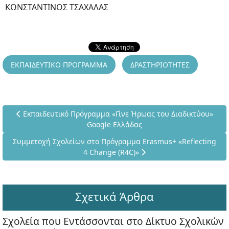
ΚΩΝΣΤΑΝΤΙΝΟΣ ΤΣΑΧΑΛΑΣ
ΕΚΠΑΙΔΕΥΤΙΚΟ ΠΡΟΓΡΑΜΜΑ
ΔΡΑΣΤΗΡΙΟΤΗΤΕΣ
Προηγούμενο άρθρο: Εκπαιδευτικό Πρόγραμμα «Γίνε Ήρωας τ
Εκπαιδευτικό Πρόγραμμα «Γίνε Ήρωας του Διαδικτύου»
Google Ελλάδας
Επόμενο άρθρο: Συμμετοχή Σχολείων στο Πρόγραμμα Erasmus+ 
Συμμετοχή Σχολείων στο Πρόγραμμα Erasmus+ «Reflecting
4 Change (R4C)»
Σχετικά Άρθρα
Σχολεία που Εντάσσονται στο Δίκτυο Σχολικών