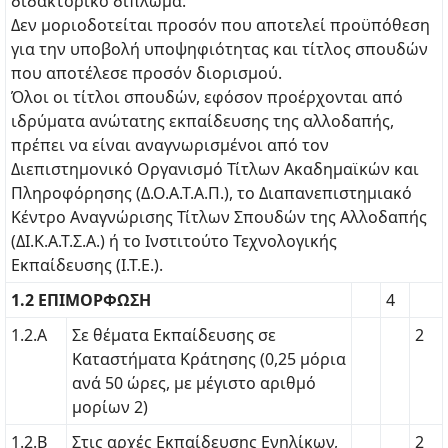
διδακτορικό δίπλωμα.
Δεν μοριοδοτείται προσόν που αποτελεί προϋπόθεση
για την υποβολή υποψηφιότητας και τίτλος σπουδών
που αποτέλεσε προσόν διορισμού.
Όλοι οι τίτλοι σπουδών, εφόσον προέρχονται από
ιδρύματα ανώτατης εκπαίδευσης της αλλοδαπής,
πρέπει να είναι αναγνωρισμένοι από τον
Διεπιστημονικό Οργανισμό Τίτλων Ακαδημαϊκών και
Πληροφόρησης (Δ.Ο.Α.Τ.Α.Π.), το Διαπανεπιστημιακό
Κέντρο Αναγνώρισης Τίτλων Σπουδών της Αλλοδαπής
(ΔΙ.Κ.Α.Τ.Σ.Α.) ή το Ινστιτούτο Τεχνολογικής
Εκπαίδευσης (Ι.Τ.Ε.).
1.2 ΕΠΙΜΟΡΦΩΣΗ
4
1.2.Α
Σε θέματα Εκπαίδευσης σε
2
Καταστήματα Κράτησης (0,25 μόρια
ανά 50 ώρες, με μέγιστο αριθμό
μορίων 2)
1.2.Β
Στις αρχές Εκπαίδευσης Ενηλίκων,
2