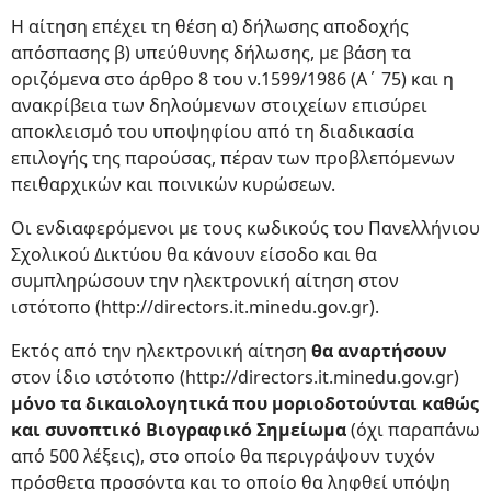
Η αίτηση επέχει τη θέση α) δήλωσης αποδοχής
απόσπασης β) υπεύθυνης δήλωσης, με βάση τα
οριζόμενα στο άρθρο 8 του ν.1599/1986 (Α΄ 75) και η
ανακρίβεια των δηλούμενων στοιχείων επισύρει
αποκλεισμό του υποψηφίου από τη διαδικασία
επιλογής της παρούσας, πέραν των προβλεπόμενων
πειθαρχικών και ποινικών κυρώσεων.
Οι ενδιαφερόμενοι με τους κωδικούς του Πανελλήνιου
Σχολικού Δικτύου θα κάνουν είσοδο και θα
συμπληρώσουν την ηλεκτρονική αίτηση στον
ιστότοπο (http://directors.it.minedu.gov.gr).
Εκτός από την ηλεκτρονική αίτηση
θα αναρτήσουν
στον ίδιο ιστότοπο (http://directors.it.minedu.gov.gr)
μόνο τα δικαιολογητικά που μοριοδοτούνται καθώς
και συνοπτικό Βιογραφικό Σημείωμα
(όχι παραπάνω
από 500 λέξεις), στο οποίο θα περιγράψουν τυχόν
πρόσθετα προσόντα και το οποίο θα ληφθεί υπόψη