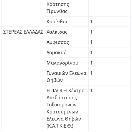
Κράτησης
Τίρυνθας
Κορίνθου
1
ΣΤΕΡΕΑΣ ΕΛΛΑΔΑΣ
Χαλκίδας
1
Άμφισσας
1
Δομοκού
1
Μαλανδρίνου
1
Γυναικών Ελεώνα
1
Θηβών
ΕΠΙΛΟΓΗ-Κέντρο
1
Απεξάρτησης
Τοξικομανών
Κρατουμένων
Ελεώνα Θηβών
(Κ.Α.Τ.Κ.Ε.Θ.)