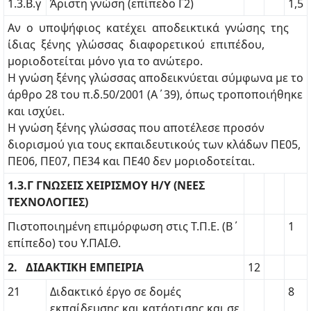
1.3.Β.γ
Άριστη γνώση (επίπεδο Γ2)
1,5
Αν ο υποψήφιος κατέχει αποδεικτικά γνώσης της
ίδιας ξένης γλώσσας διαφορετικού επιπέδου,
μοριοδοτείται μόνο για το ανώτερο.
Η γνώση ξένης γλώσσας αποδεικνύεται σύμφωνα με το
άρθρο 28 του π.δ.50/2001 (Α΄39), όπως τροποποιήθηκε
και ισχύει.
Η γνώση ξένης γλώσσας που αποτέλεσε προσόν
διορισμού για τους εκπαιδευτικούς των κλάδων ΠΕ05,
ΠΕ06, ΠΕ07, ΠΕ34 και ΠΕ40 δεν μοριοδοτείται.
1.3.Γ ΓΝΩΣΕΙΣ ΧΕΙΡΙΣΜΟΥ Η/Υ (ΝΕΕΣ
ΤΕΧΝΟΛΟΓΙΕΣ)
Πιστοποιημένη επιμόρφωση στις Τ.Π.Ε. (Β΄
1
επίπεδο) του Υ.ΠΑΙ.Θ.
2. ΔΙΔΑΚΤΙΚΗ ΕΜΠΕΙΡΙΑ
12
21
Διδακτικό έργο σε δομές
8
εκπαίδευσης και κατάρτισης και σε