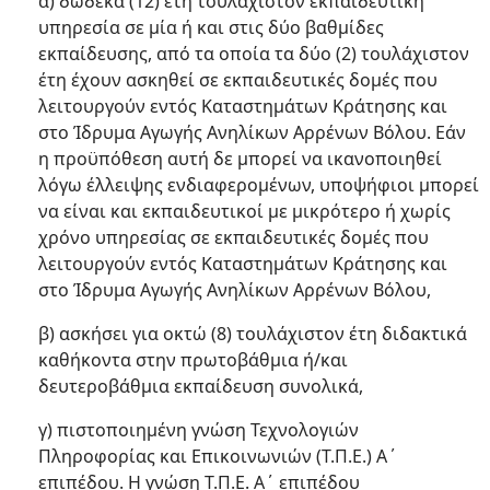
α) δώδεκα (12) έτη τουλάχιστον εκπαιδευτική
υπηρεσία σε μία ή και στις δύο βαθμίδες
εκπαίδευσης, από τα οποία τα δύο (2) τουλάχιστον
έτη έχουν ασκηθεί σε εκπαιδευτικές δομές που
λειτουργούν εντός Καταστημάτων Κράτησης και
στο Ίδρυμα Αγωγής Ανηλίκων Αρρένων Βόλου. Εάν
η προϋπόθεση αυτή δε μπορεί να ικανοποιηθεί
λόγω έλλειψης ενδιαφερομένων, υποψήφιοι μπορεί
να είναι και εκπαιδευτικοί με μικρότερο ή χωρίς
χρόνο υπηρεσίας σε εκπαιδευτικές δομές που
λειτουργούν εντός Καταστημάτων Κράτησης και
στο Ίδρυμα Αγωγής Ανηλίκων Αρρένων Βόλου,
β) ασκήσει για οκτώ (8) τουλάχιστον έτη διδακτικά
καθήκοντα στην πρωτοβάθμια ή/και
δευτεροβάθμια εκπαίδευση συνολικά,
γ) πιστοποιημένη γνώση Τεχνολογιών
Πληροφορίας και Επικοινωνιών (Τ.Π.Ε.) Α΄
επιπέδου. Η γνώση Τ.Π.Ε. Α΄ επιπέδου