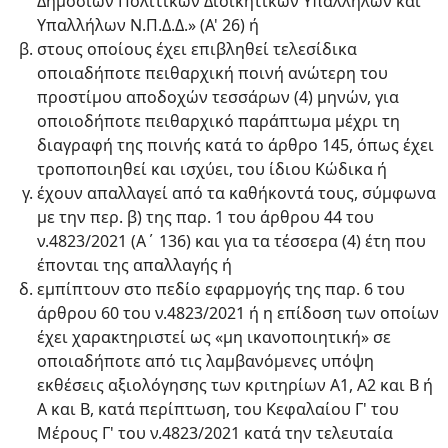
Δημοσίων Πολιτικών Διοικητικών Υπαλλήλων και
Υπαλλήλων Ν.Π.Δ.Δ.» (Α' 26) ή
στους οποίους έχει επιβληθεί τελεσίδικα
οποιαδήποτε πειθαρχική ποινή ανώτερη του
προστίμου αποδοχών τεσσάρων (4) μηνών, για
οποιοδήποτε πειθαρχικό παράπτωμα μέχρι τη
διαγραφή της ποινής κατά το άρθρο 145, όπως έχει
τροποποιηθεί και ισχύει, του ίδιου Κώδικα ή
έχουν απαλλαγεί από τα καθήκοντά τους, σύμφωνα
με την περ. β) της παρ. 1 του άρθρου 44 του
ν.4823/2021 (Α΄ 136) και για τα τέσσερα (4) έτη που
έπονται της απαλλαγής ή
εμπίπτουν στο πεδίο εφαρμογής της παρ. 6 του
άρθρου 60 του ν.4823/2021 ή η επίδοση των οποίων
έχει χαρακτηριστεί ως «μη ικανοποιητική» σε
οποιαδήποτε από τις λαμβανόμενες υπόψη
εκθέσεις αξιολόγησης των κριτηρίων Α1, Α2 και Β ή
Α και Β, κατά περίπτωση, του Κεφαλαίου Γ' του
Μέρους Γ' του ν.4823/2021 κατά την τελευταία