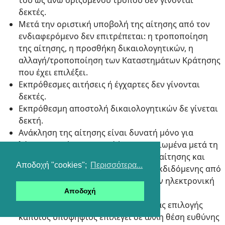
του ως άνω οριζομένου τρόπου δεν γίνονται
δεκτές.
Μετά την οριστική υποβολή της αίτησης από τον
ενδιαφερόμενο δεν επιτρέπεται: η τροποποίηση
της αίτησης, η προσθήκη δικαιολογητικών, η
αλλαγή/τροποποίηση των Καταστημάτων Κράτησης
που έχει επιλέξει.
Εκπρόθεσμες αιτήσεις ή έγχαρτες δεν γίνονται
δεκτές.
Εκπρόθεσμη αποστολή δικαιολογητικών δε γίνεται
δεκτή.
Ανάκληση της αίτησης είναι δυνατή μόνο για
λόγους που έχουν προκύψει τεκμηριωμένα μετά τη
λήξη της προθεσμίας υποβολής της αίτησης και
Αποδοχή "cookies";
Περισσότερα...
γίνεται μέσω Υπεύθυνης Δήλωσης, εκδιδόμενης από
το gov.gr, η οποία αποστέλλεται στην ηλεκτρονική
Αποδοχή
διεύθυνση:
hr-sde@minedu.gov.gr
.
Εάν κατά τη διάρκεια της διαδικασίας επιλογής
κάποιος υποψήφιος επιλεγεί σε άλλη θέση ευθύνης