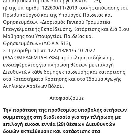
Διοικητικών Τομέων Υπουργείων» (Α΄ 123),
η) της υπ’ αριθμ. 122600/Γ1/2019 κοινής απόφασης του
Πρωθυπουργού και της Υπουργού Παιδείας και
Θρησκευμάτων «Διορισμός Γενικού Γραμματέα
Επαγγελματικής Εκπαίδευσης, Κατάρτισης και Διά Βίου
Μάθησης του Υπουργείου Παιδείας και
Θρησκευμάτων» (Υ.Ο.Δ.Δ. 513),
2. Την αριθμ. πρωτ. 122718/Κ1/6-10-2022
(ΑΔΑ:ΩΜΡ846ΜΤΛΗ-ΥΦ4) πρόσκληση εκδήλωσης
ενδιαφέροντος για πλήρωση θέσεων με επιλογή
Διευθυντών κάθε δομής εκπαίδευσης και κατάρτισης
στα Καταστήματα Κράτησης και στο Ίδρυμα Αγωγής
Ανηλίκων Αρρένων Βόλου.
Αποφασίζουμε
Την παράταση της προθεσμίας υποβολής αιτήσεων
συμμετοχής στη διαδικασία για την πλήρωση με
επιλογή είκοσι εννέα (29) θέσεων Διευθυντών
δομών εκπαίδευσης και κατάρτισης στα