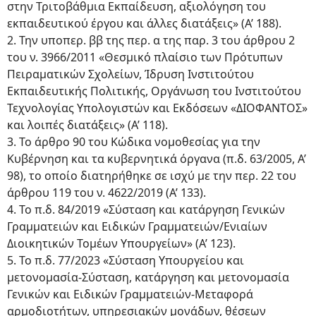
στην Τριτοβάθμια Εκπαίδευση, αξιολόγηση του
εκπαιδευτικού έργου και άλλες διατάξεις» (Α’ 188).
2. Την υποπερ. ββ της περ. α της παρ. 3 του άρθρου 2
του ν. 3966/2011 «Θεσμικό πλαίσιο των Πρότυπων
Πειραματικών Σχολείων, Ίδρυση Ινστιτούτου
Εκπαιδευτικής Πολιτικής, Οργάνωση του Ινστιτούτου
Τεχνολογίας Υπολογιστών και Εκδόσεων «ΔΙΟΦΑΝΤΟΣ»
και λοιπές διατάξεις» (Α’ 118).
3. Το άρθρο 90 του Κώδικα νομοθεσίας για την
Κυβέρνηση και τα κυβερνητικά όργανα (π.δ. 63/2005, Α’
98), το οποίο διατηρήθηκε σε ισχύ με την περ. 22 του
άρθρου 119 του ν. 4622/2019 (Α’ 133).
4. Το π.δ. 84/2019 «Σύσταση και κατάργηση Γενικών
Γραμματειών και Ειδικών Γραμματειών/Ενιαίων
Διοικητικών Τομέων Υπουργείων» (Α’ 123).
5. Το π.δ. 77/2023 «Σύσταση Υπουργείου και
μετονομασία-Σύσταση, κατάργηση και μετονομασία
Γενικών και Ειδικών Γραμματειών-Μεταφορά
αρμοδιοτήτων, υπηρεσιακών μονάδων, θέσεων