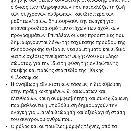
χρήσης των μέσων κοινωνικής δικτύωσης, όπως και
ο όγκος των πληροφοριών που κατακλύζει τη ζωή
των σύγχρονων ανθρώπων, και ιδιαίτερα των
μαθητών/τριών, δημιουργούν την ανάγκη για
επαναπροσδιορισμό των στόχων των σχολικών
προγραμμάτων. Επιπλέον, οι νέες προοπτικές που
δημιουργούνται λόγω της ταχύτατης προόδου της
πληροφορικής εγείρουν νέα ερωτήματα και ειδικά
για τις σχέσεις πνεύματος/ψυχής/νου και ύλης/
σώματος, για την ίδια τη φύση της ανθρώπινης
σκέψης και πράξης στο πεδίο της Ηθικής
Φιλοσοφίας.
Η αναβίωση εθνικιστικών τάσεων, η διακύβευση
στην πράξη κεκτημένων δικαιωμάτων και
ελευθεριών και η αναμφισβήτητη και συνεχιζόμενη
περιβαλλοντική υποβάθμιση δημιουργούν την
ανάγκη για μια νέα θεώρηση και αξιολογική στάση
του σύγχρονου ανθρώπου.
Ο ρόλος και οι ποικίλες μορφές τέχνης, από τα