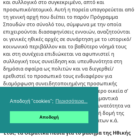
και συλλογικό στο συγκεκριμένο, απτό και
προσωπικό/ατομικό. Αυτή η πορεία υπαγορεύεται από
τη γενική αρχή που διέπει το παρόν Πρόγραμμα
Σπουδών στο σύνολό του, σύμφωνα με την οποία
επιχειρούνται διασαφηνίσεις εννοιών, αναζητούνται
οι γενικές ηθικές αρχές σε συνάρτηση με το ιστορικό/
κοινωνικό περιβάλλον και το βαθύτερο νόημά τους
και στη συνέχεια επιδιώκεται να αφυπνιστεί η
συλλογική τους συνείδηση και υπευθυνότητα στη
δημόσια σφαίρα ως πολιτών και να διεγερθεί/
ερεθιστεί το προσωπικό τους ενδιαφέρον για
διαμόρφωση συνειδητοποιημένης προσωπικής
στάσης απέναντι σε ζητήματα περισσότερο οικεία σ’
αυτούς/ές. Επιπλέον αναδεικνύονται σημαντικά
Αποδοχή "cookies";
Περισσότερα...
ζητήματα που αφορούν και δίνουν τη δυνατότητα να
συζητηθούν θέματα σχετικά με τη λογική δομή της
Αποδοχή
σκέψης, την εγκυρότητα των επιχειρημάτων κ.ά.
Έτσι, τα Θεματικά Πεδία για το μάθημα της Ηθικής