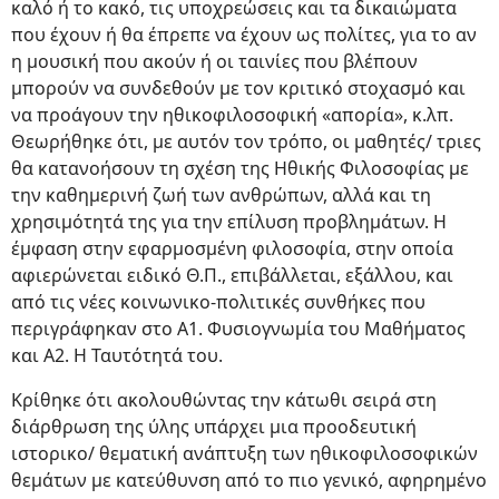
καλό ή το κακό, τις υποχρεώσεις και τα δικαιώματα
που έχουν ή θα έπρεπε να έχουν ως πολίτες, για το αν
η μουσική που ακούν ή οι ταινίες που βλέπουν
μπορούν να συνδεθούν με τον κριτικό στοχασμό και
να προάγουν την ηθικοφιλοσοφική «απορία», κ.λπ.
Θεωρήθηκε ότι, με αυτόν τον τρόπο, οι μαθητές/ τριες
θα κατανοήσουν τη σχέση της Ηθικής Φιλοσοφίας με
την καθημερινή ζωή των ανθρώπων, αλλά και τη
χρησιμότητά της για την επίλυση προβλημάτων. Η
έμφαση στην εφαρμοσμένη φιλοσοφία, στην οποία
αφιερώνεται ειδικό Θ.Π., επιβάλλεται, εξάλλου, και
από τις νέες κοινωνικο-πολιτικές συνθήκες που
περιγράφηκαν στο Α1. Φυσιογνωμία του Μαθήματος
και Α2. Η Ταυτότητά του.
Κρίθηκε ότι ακολουθώντας την κάτωθι σειρά στη
διάρθρωση της ύλης υπάρχει μια προοδευτική
ιστορικο/ θεματική ανάπτυξη των ηθικοφιλοσοφικών
θεμάτων με κατεύθυνση από το πιο γενικό, αφηρημένο