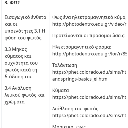
3. ΦΩΣ
Εισαγωγικό ένθετο
Φως ένα ηλεκτρομαγνητικό κύμα, 
και οι
http://photodentro.edu.gr/video/r
υποενότητες 3.1 Η
Προτείνονται οι προσομοιώσεις:
φύση του φωτός
Ηλεκτρομαγνητικό φάσμα:
3.3 Μήκος
http://photodentro.edu.gr/lor/r/8
κύματος και
συχνότητα του
Ταλάντωση
φωτός κατά τη
https://phet.colorado.edu/sims/ht
διάδοση του
andsprings-basics_el.html
3.4 Ανάλυση
Κύματα
λευκού φωτός και
https://phet.colorado.edu/sims/htm
χρώματα
Διάθλαση του φωτός
https://phet.colorado.edu/sims/htm
Μόρια και φως