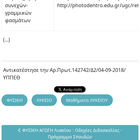
συνεχών-
http://photodentro.edu.gr/ugc/ret
γραμμικών
φασμάτων
(...)
Αντικατέστησε την Αρ.Πρωτ.142742/Δ2/04-09-2018/
ΥΠΠΕΘ
ΦΥΣΙΚΗ
ΛΥΚΕΙΟ
Μαθήματα ΛΥΚΕΙΟΥ
Προηγούμενο άρθρο: ΦΥΣΙΚΗ ΑΓΩΓΗ Λυκείου : Οδηγίες Δ
ΦΥΣΙΚΗ ΑΓΩΓΗ Λυκείου : Οδηγίες Διδασκαλίας -
Πρόγραμμα Σπουδών