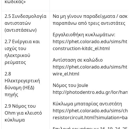
κώδικας»
2.5 Συνδεσμολογία
Να μη γίνουν παραδείγματα / ασκ
αντιστατών
παραπάνω από τρεις αντιστάτες
(αντιστάσεων)
Εργαλειοθήκη κυκλωμάτων:
2.7 Ενέργεια και
https://phet.colorado.edu/sims/html
ισχύς του
construction-kitdc_el.html
ηλεκτρικού
Αντίσταση σε καλώδιο
ρεύματος
https://phet.colorado.edu/sims/html
2.8
wire_el.html
Ηλεκτρεγερτική
Νόμος του Joule
δύναμη (ΗΕΔ)
http://photodentro.edu.gr/lor/han
πηγής
Κύκλωμα μπαταρίας αντιστάτη
2.9 Νόμος του
https://phet.colorado.edu/sims/chee
Οhm για κλειστό
resistorcircuit.html?simulation=bat
κύκλωμα