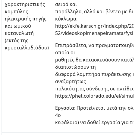
χαρακτηριστικής
σειρά και
καμπύλης
παράλληλα, αλλά και βίντεο με δ
ηλεκτρικής πηγής
κύκλωμα:
και ωμικού
http://ekfe.kar.sch.gr/index.php/20
καταναλωτή
52/videoskopimenapeiramata/fysik
(εκτός της
Επιπρόσθετα, να πραγματοποιηθε
κρυσταλλοδιόδου)
οποία οι
μαθητές θα κατασκευάσουν κατάλ
διαπιστώσουν τη
διαφορά λαμπτήρα πυράκτωσης κα
ανεξαρτήτως
πολικότητας σύνδεσης σε αντίθεσ
https://phet.colorado.edu/el/simula
Εργασία: Προτείνεται μετά την ολ
4ο
κεφάλαιο) να δοθεί εργασία για τ