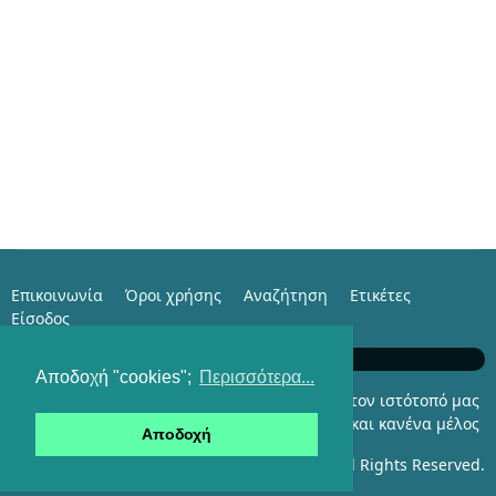
Επικοινωνία
Όροι χρήσης
Αναζήτηση
Ετικέτες
Είσοδος
e-Family with Istorama.com
Αποδοχή "cookies";
Περισσότερα...
Αυτήν τη στιγμή επισκέπτονται τον ιστότοπό μας
324 επισκέπτες και κανένα μέλος
Αποδοχή
copyright © 2007-2026 Klimaka Team. All Rights Reserved.