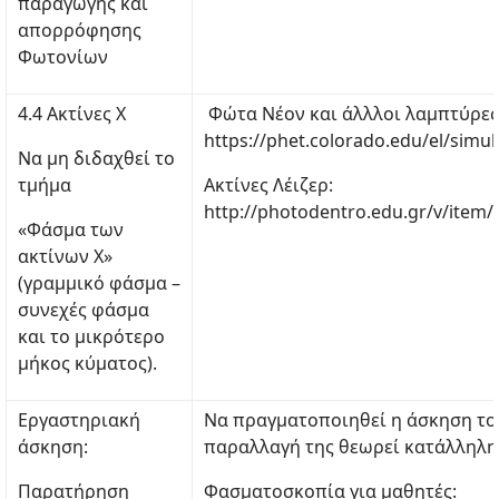
παραγωγής και
απορρόφησης
Φωτονίων
4.4 Ακτίνες Χ
Φώτα Νέον και άλλλοι λαμπτύρες
https://phet.colorado.edu/el/simu
Να μη διδαχθεί το
τμήμα
Ακτίνες Λέιζερ:
http://photodentro.edu.gr/v/item
«Φάσμα των
ακτίνων Χ»
(γραμμικό φάσμα –
συνεχές φάσμα
και το μικρότερο
μήκος κύματος).
Εργαστηριακή
Να πραγματοποιηθεί η άσκηση το
άσκηση:
παραλλαγή της θεωρεί κατάλληλη 
Παρατήρηση
Φασματοσκοπία για μαθητές: