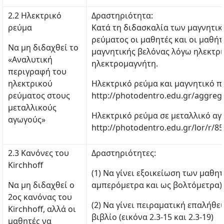
2.2 Ηλεκτρικό
Δραστηριότητα:
ρεύμα
Κατά τη διδασκαλία των μαγνητι
ρεύματος οι μαθητές και οι μαθή
Να μη διδαχθεί το
μαγνητικής βελόνας λόγω ηλεκτρ
«Αναλυτική
ηλεκτρομαγνήτη.
περιγραφή του
ηλεκτρικού
Ηλεκτρικό ρεύμα και μαγνητικό π
ρεύματος στους
http://photodentro.edu.gr/aggreg
μεταλλικούς
Ηλεκτρικό ρεύμα σε μεταλλικό α
αγωγούς»
http://photodentro.edu.gr/lor/r/8
2.3 Κανόνες του
Δραστηριότητες:
Kirchhoff
(1) Να γίνει εξοικείωση των μαθ
Nα μη διδαχθεί o
αμπερόμετρα και ως βολτόμετρα)
2ος κανόνας του
(2) Nα γίνει πειραματική επαλήθ
Kirchhoff, αλλά οι
βιβλίο (εικόνα 2.3-15 και 2.3-19)
μαθητές να