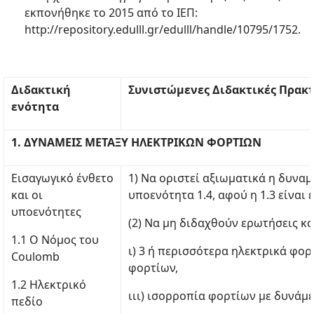
εκπονήθηκε το 2015 από το ΙΕΠ:
http://repository.edulll.gr/edulll/handle/10795/1752.
Διδακτική
Συνιστώμενες Διδακτικές Πρακτ
ενότητα
1. ΔΥΝΑΜΕΙΣ ΜΕΤΑΞΥ ΗΛΕΚΤΡΙΚΩΝ ΦΟΡΤΙΩΝ
Εισαγωγικό ένθετο
1) Να οριστεί αξιωματικά η δυναμ
και οι
υποενότητα 1.4, αφού η 1.3 είναι 
υποενότητες
(2) Να μη διδαχθούν ερωτήσεις κ
1.1 Ο Νόμος του
ι) 3 ή περισσότερα ηλεκτρικά φορτ
Coulomb
φορτίων,
1.2 Ηλεκτρικό
ιιι) ισορροπία φορτίων με δυνάμε
πεδίο