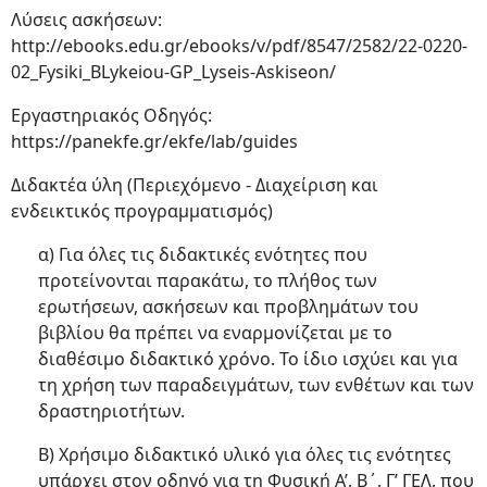
Λύσεις ασκήσεων:
http://ebooks.edu.gr/ebooks/v/pdf/8547/2582/22-0220-
02_Fysiki_BLykeiou-GP_Lyseis-Askiseon/
Εργαστηριακός Οδηγός:
https://panekfe.gr/ekfe/lab/guides
Διδακτέα ύλη (Περιεχόμενο - Διαχείριση και
ενδεικτικός προγραμματισμός)
α) Για όλες τις διδακτικές ενότητες που
προτείνονται παρακάτω, το πλήθος των
ερωτήσεων, ασκήσεων και προβλημάτων του
βιβλίου θα πρέπει να εναρμονίζεται με το
διαθέσιμο διδακτικό χρόνο. Το ίδιο ισχύει και για
τη χρήση των παραδειγμάτων, των ενθέτων και των
δραστηριοτήτων.
Β) Χρήσιμο διδακτικό υλικό για όλες τις ενότητες
υπάρχει στον οδηγό για τη Φυσική Α’, Β΄, Γ’ ΓΕΛ, που