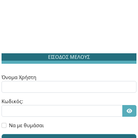
ΕΙΣΟΔΟΣ ΜΕΛΟΥΣ
Όνομα Χρήστη
Κωδικός:
Εμφ
Να με θυμάσαι