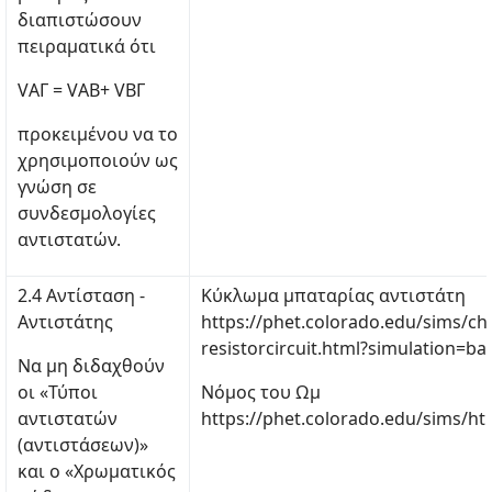
διαπιστώσουν
πειραματικά ότι
VΑΓ = VΑΒ+ VΒΓ
προκειμένου να το
χρησιμοποιούν ως
γνώση σε
συνδεσμολογίες
αντιστατών.
2.4 Αντίσταση -
Κύκλωμα μπαταρίας αντιστάτη
Αντιστάτης
https://phet.colorado.edu/sims/chee
resistorcircuit.html?simulation=bat
Να μη διδαχθούν
οι «Τύποι
Νόμος του Ωμ
αντιστατών
https://phet.colorado.edu/sims/ht
(αντιστάσεων)»
και ο «Χρωματικός