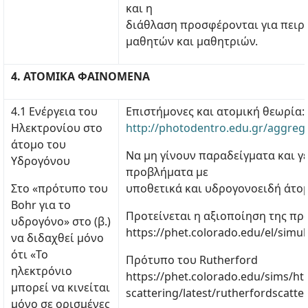
και η
διάθλαση προσφέρονται για πειρ
μαθητών και μαθητριών.
4. ΑΤΟΜΙΚΑ ΦΑΙΝΟΜΕΝΑ
4.1 Ενέργεια του
Επιστήμονες και ατομική θεωρία:
Ηλεκτρονίου στο
http://photodentro.edu.gr/aggreg
άτομο του
Να μη γίνουν παραδείγματα και γε
Υδρογόνου
προβλήματα με
Στο «πρότυπο του
υποθετικά και υδρογονοειδή άτομ
Bohr για το
Προτείνεται η αξιοποίηση της π
υδρογόνο» στο (β.)
https://phet.colorado.edu/el/sim
να διδαχθεί μόνο
ότι «Το
Πρότυπο του Rutherford
ηλεκτρόνιο
https://phet.colorado.edu/sims/ht
μπορεί να κινείται
scattering/latest/rutherfordscatte
μόνο σε ορισμένες