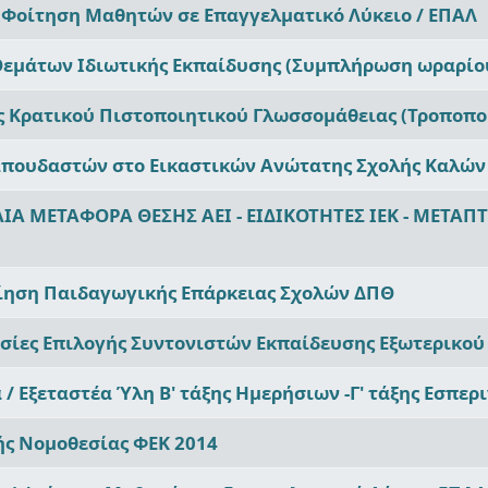
/ Φοίτηση Μαθητών σε Επαγγελματικό Λύκειο / ΕΠΑΛ
Θεμάτων Ιδιωτικής Εκπαίδυσης (Συμπλήρωση ωραρίο
ις Κρατικού Πιστοποιητικού Γλωσσομάθειας (Τροποπο
Σπουδαστών στο Εικαστικών Ανώτατης Σχολής Καλών
ΑΙΑ ΜΕΤΑΦΟΡΑ ΘΕΣΗΣ ΑΕΙ - ΕΙΔΙΚΟΤΗΤΕΣ ΙΕΚ - ΜΕΤΑΠ
ίηση Παιδαγωγικής Επάρκειας Σχολών ΔΠΘ
ασίες Επιλογής Συντονιστών Εκπαίδευσης Εξωτερικού 
 / Εξεταστέα Ύλη Β' τάξης Ημερήσιων -Γ' τάξης Εσπε
ής Νομοθεσίας ΦΕΚ 2014