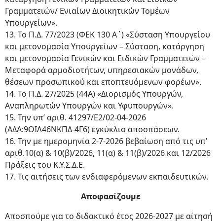
Γραμματειών/ Ενιαίων Διοικητικών Τομέων
Υπουργείων».
13. To Π.Δ. 77/2023 (ΦΕΚ 130 Α΄) «Σύσταση Υπουργείου
και μετονομασία Υπουργείων – Σύσταση, κατάργηση
και μετονομασία Γενικών και Ειδικών Γραμματειών –
Μεταφορά αρμοδιοτήτων, υπηρεσιακών μονάδων,
θέσεων προσωπικού και εποπτευόμενων φορέων».
14. To Π.Δ. 27/2025 (44Α) «Διορισμός Υπουργών,
Αναπληρωτών Υπουργών και Υφυπουργών».
15. Την υπ’ αριθ. 41297/E2/02-04-2026
(ΑΔΑ:9ΟΙΛ46ΝΚΠΔ-4Γ6) εγκύκλιο αποσπάσεων.
16. Την με ημερομηνία 2-7-2026 βεβαίωση από τις υπ’
αριθ.10(α) & 10(β)/2026, 11(α) & 11(β)/2026 και 12/2026
Πράξεις του Κ.Υ.Σ.Δ.Ε.
17. Τις αιτήσεις των ενδιαφερόμενων εκπαιδευτικών.
Αποφασίζουμε
Αποσπούμε για το διδακτικό έτος 2026-2027 με αίτησή