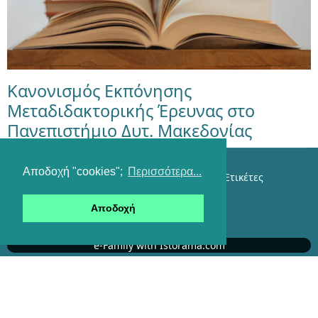
Κανονισμός Εκπόνησης
Μεταδιδακτορικής Έρευνας στο
Πανεπιστήμιο Δυτ. Μακεδονίας
Αποδοχή "cookies";
Περισσότερα...
Επικοινωνία
Όροι χρήσης
Αναζήτηση
Ετικέτες
Είσοδος
Αποδοχή
RSS feeds
e-Family with Istorama.com
Αυτήν τη στιγμή επισκέπτονται τον ιστότοπό μας
477 επισκέπτες και κανένα μέλος
copyright © 2007-2026 Klimaka Team. All Rights Reserved.