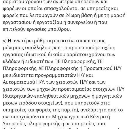
αορίστου χρόνου των ανωτέρω υπηρεσιών και
φορέων οι οποίοι απασχολούνται σε υπηρεσίες και
φορείς που λειτουργούν σε 24ωρη βάση ή με τη μορφή
εργοστασίου ή εργοταξίου ή συνεργείου ή που
επιτελούν εργασίες υπαίθρου.
γ) Η ανωτέρω ρύθμιση επεκτείνεται και στους
μόνιμους υπαλλήλους και το προσωπικό με σχέση
εργασίας ιδιωτικού δικαίου αορίστου χρόνου των
κλάδων ή ειδικοτήτων ΠΕ Πληροφορικής, ΤΕ
Πληροφορικής, ΔΕ Πληροφορικής ή Προσωπικού Η/Υ
με ειδικότητα προγραμματιστών Η/Υ και
Αυτοματισμού Η/Υ, των χειριστών Η/Υ και των
χειριστών των μηχανών προετοιμασίας στοιχείων Η/Υ
(διατρητικών-επαληθευτικών μηχανών ή μαγνητικών
μέσων εισόδου στοιχείων), που υπηρετούν στις
υπηρεσίες και φορείς της παρ. (α), ανεξάρτητα από το
αν απασχολούνται σε Μηχανογραφικά Κέντρα ή
Υπηρεσίες πληροφορικής ή σε υπηρεσίες που