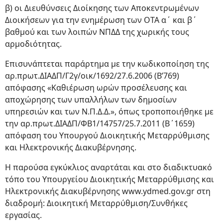
β) οι Διευθύνσεις Διοίκησης των Αποκεντρωμένων
Διοικήσεων για την ενημέρωση των ΟΤΑ α΄ και β΄
βαθμού και των λοιπών ΝΠΔΔ της χωρικής τους
αρμοδιότητας.
Επισυνάπτεται παράρτημα με την κωδικοποίηση της
αρ.πρωτ.ΔΙΑΔΠ/Γ2γ/οικ/1692/27.6.2006 (Β’769)
απόφασης «Καθιέρωση ωρών προσέλευσης και
αποχώρησης των υπαλλήλων των δημοσίων
υπηρεσιών και των Ν.Π.Δ.Δ.», όπως τροποποιήθηκε με
την αρ.πρωτ.ΔΙΑΔΠ/ΦΒ1/14757/25.7.2011 (Β΄1659)
απόφαση του Υπουργού Διοικητικής Μεταρρύθμισης
και Ηλεκτρονικής Διακυβέρνησης.
Η παρούσα εγκύκλιος αναρτάται και στο διαδικτυακό
τόπο του Υπουργείου Διοικητικής Μεταρρύθμισης και
Ηλεκτρονικής Διακυβέρνησης www.ydmed.gov.gr στη
διαδρομή: Διοικητική Μεταρρύθμιση/Συνθήκες
εργασίας.