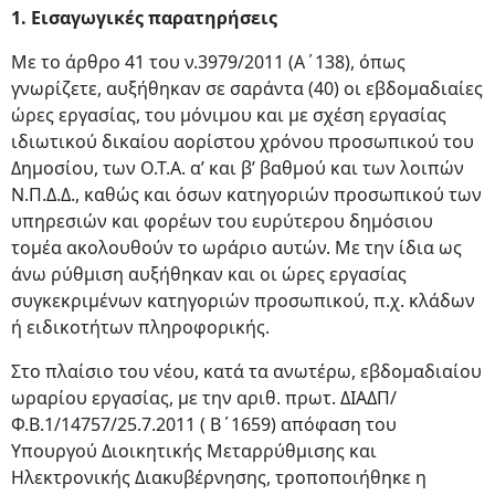
1. Εισαγωγικές παρατηρήσεις
Με το άρθρο 41 του ν.3979/2011 (Α΄138), όπως
γνωρίζετε, αυξήθηκαν σε σαράντα (40) οι εβδομαδιαίες
ώρες εργασίας, του μόνιμου και με σχέση εργασίας
ιδιωτικού δικαίου αορίστου χρόνου προσωπικού του
Δημοσίου, των Ο.Τ.Α. α’ και β’ βαθμού και των λοιπών
Ν.Π.Δ.Δ., καθώς και όσων κατηγοριών προσωπικού των
υπηρεσιών και φορέων του ευρύτερου δημόσιου
τομέα ακολουθούν το ωράριο αυτών. Με την ίδια ως
άνω ρύθμιση αυξήθηκαν και οι ώρες εργασίας
συγκεκριμένων κατηγοριών προσωπικού, π.χ. κλάδων
ή ειδικοτήτων πληροφορικής.
Στο πλαίσιο του νέου, κατά τα ανωτέρω, εβδομαδιαίου
ωραρίου εργασίας, με την αριθ. πρωτ. ΔΙΑΔΠ/
Φ.Β.1/14757/25.7.2011 ( Β΄1659) απόφαση του
Υπουργού Διοικητικής Μεταρρύθμισης και
Ηλεκτρονικής Διακυβέρνησης, τροποποιήθηκε η