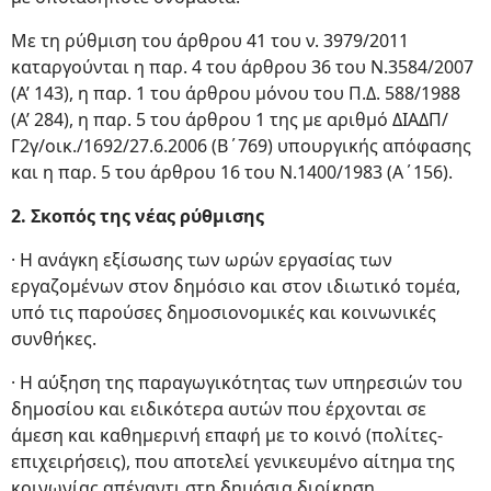
Με τη ρύθμιση του άρθρου 41 του ν. 3979/2011
καταργούνται η παρ. 4 του άρθρου 36 του Ν.3584/2007
(Α’ 143), η παρ. 1 του άρθρου μόνου του Π.Δ. 588/1988
(Α’ 284), η παρ. 5 του άρθρου 1 της με αριθμό ΔΙΑΔΠ/
Γ2γ/οικ./1692/27.6.2006 (Β΄769) υπουργικής απόφασης
και η παρ. 5 του άρθρου 16 του Ν.1400/1983 (Α΄156).
2. Σκοπός της νέας ρύθμισης
· Η ανάγκη εξίσωσης των ωρών εργασίας των
εργαζομένων στον δημόσιο και στον ιδιωτικό τομέα,
υπό τις παρούσες δημοσιονομικές και κοινωνικές
συνθήκες.
· Η αύξηση της παραγωγικότητας των υπηρεσιών του
δημοσίου και ειδικότερα αυτών που έρχονται σε
άμεση και καθημερινή επαφή με το κοινό (πολίτες-
επιχειρήσεις), που αποτελεί γενικευμένο αίτημα της
κοινωνίας απέναντι στη δημόσια διοίκηση.