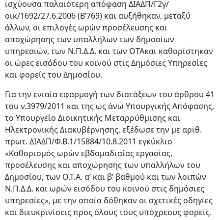
ισχύουσα παλαιότερη απόφαση ΔΙΑΔΠ/Γ2γ/
οικ/1692/27.6.2006 (Β’769) και αυξήθηκαν, μεταξύ
άλλων, οι επιλογές ωρών προσέλευσης και
αποχώρησης των υπαλλήλων των δημοσίων
υπηρεσιών, των Ν.Π.Δ.Δ. και των ΟΤΑκαι καθορίστηκαν
οι ώρες εισόδου του κοινού στις Δημόσιες Υπηρεσίες
και φορείς του Δημοσίου.
Για την ενιαία εφαρμογή των διατάξεων του άρθρου 41
του ν.3979/2011 και της ως άνω Υπουργικής Απόφασης,
το Υπουργείο Διοικητικής Μεταρρύθμισης και
Ηλεκτρονικής Διακυβέρνησης, εξέδωσε την με αριθ.
πρωτ. ΔΙΑΔΠ/Φ.Β.1/15884/10.8.2011 εγκύκλιο
«Καθορισμός ωρών εβδομαδιαίας εργασίας,
προσέλευσης και αποχώρησης των υπαλλήλων του
Δημοσίου, των Ο.Τ.Α. α’ και β’ βαθμού και των λοιπών
Ν.Π.Δ.Δ. και ωρών εισόδου του κοινού στις δημόσιες
υπηρεσίες», με την οποία δόθηκαν οι σχετικές οδηγίες
και διευκρινίσεις προς όλους τους υπόχρεους φορείς.