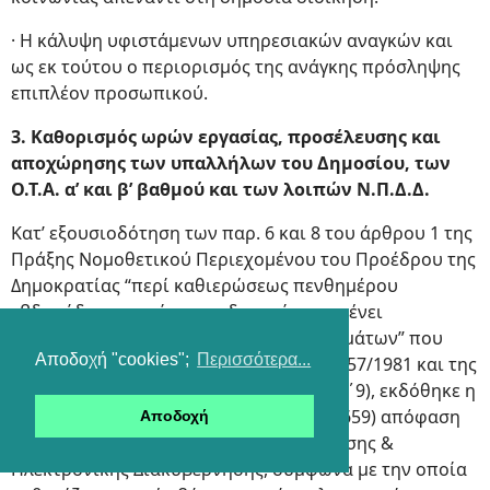
· Η κάλυψη υφιστάμενων υπηρεσιακών αναγκών και
ως εκ τούτου ο περιορισμός της ανάγκης πρόσληψης
επιπλέον προσωπικού.
3. Καθορισμός ωρών εργασίας, προσέλευσης και
αποχώρησης των υπαλλήλων του Δημοσίου, των
Ο.Τ.Α. α’ και β’ βαθμού και των λοιπών Ν.Π.Δ.Δ.
Κατ’ εξουσιοδότηση των παρ. 6 και 8 του άρθρου 1 της
Πράξης Νομοθετικού Περιεχομένου του Προέδρου της
Δημοκρατίας “περί καθιερώσεως πενθημέρου
εβδομάδος εργασίας των δημοσίων εν γένει
υπηρεσιών και ρυθμίσεως συναφών θεμάτων” που
Αποδοχή "cookies";
Περισσότερα...
κυρώθηκε με το άρθρο πρώτο του Ν. 1157/1981 και της
παρ. 5 του άρθρου 8 του Ν.2880/2001 (Α΄9), εκδόθηκε η
αριθμ. ΔΙΑΔΠ/ΦΒ1/14757/25-7-2011 (Β’ 1659) απόφαση
Αποδοχή
του Υπουργού Διοικητικής Μεταρρύθμισης &
Ηλεκτρονικής Διακυβέρνησης, σύμφωνα με την οποία