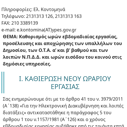
Πληροφορίες: Ελ. Κοντομηνά
Τηλέφωνο: 2131313 126, 2131313 163
FAX: 210 3389139
e-mail: e.kontomina(ΑΤ)ypes.gov.gr
ΘΕΜΑ: Καθορισμός ωρών εβδομαδιαίας εργασίας,
προσέλευσης και αποχώρησης των υπαλλήλων του
Δημοσίου, των Ο.Τ.Α. α’ και β’ βαθμού και των
λοιπών Ν.Π.Δ.Δ. και ωρών εισόδου του κοινού στις
δημόσιες υπηρεσίες.
I. ΚΑΘΙΕΡΩΣΗ ΝΕΟΥ ΩΡΑΡΙΟΥ
ΕΡΓΑΣΙΑΣ
Σας ενημερώνουμε ότι με το άρθρο 41 του ν. 3979/2011
(Α΄138) «Για την Ηλεκτρονική Διακυβέρνηση και λοιπές
διατάξεις» αντικαταστάθηκε η παράγραφος 5 του
άρθρου 1 του ν.1157/1981 (Α΄126) και ο χρόνος
εβδομαδιαίας εργασίας αυξήθηκε από τις τριάντα επτά