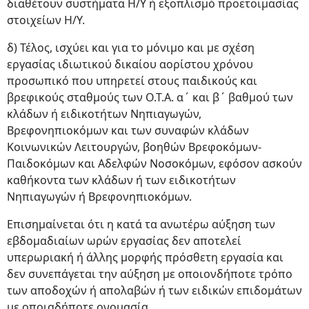
διαθέτουν συστήματα Η/Υ ή εξοπλισμό προετοιμασίας
στοιχείων Η/Υ.
δ) Τέλος, ισχύει και για το μόνιμο και με σχέση
εργασίας ιδιωτικού δικαίου αορίστου χρόνου
προσωπικό που υπηρετεί στους παιδικούς και
βρεφικούς σταθμούς των Ο.Τ.Α. α΄ και β΄ βαθμού των
κλάδων ή ειδικοτήτων Νηπιαγωγών,
Βρεφονηπιοκόμων και των συναφών κλάδων
Κοινωνικών Λειτουργών, βοηθών Βρεφοκόμων-
Παιδοκόμων και Αδελφών Νοσοκόμων, εφόσον ασκούν
καθήκοντα των κλάδων ή των ειδικοτήτων
Νηπιαγωγών ή Βρεφονηπιοκόμων.
Επισημαίνεται ότι η κατά τα ανωτέρω αύξηση των
εβδομαδιαίων ωρών εργασίας δεν αποτελεί
υπερωριακή ή άλλης μορφής πρόσθετη εργασία και
δεν συνεπάγεται την αύξηση με οποιονδήποτε τρόπο
των αποδοχών ή απολαβών ή των ειδικών επιδομάτων
με οποιαδήποτε ονομασία.