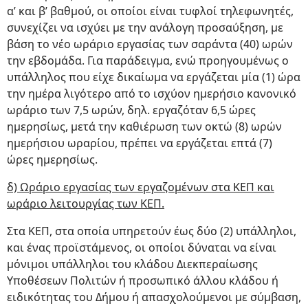
α’ και β’ βαθμού, οι οποίοι είναι τυφλοί τηλεφωνητές,
συνεχίζει να ισχύει με την ανάλογη προσαύξηση, με
βάση το νέο ωράριο εργασίας των σαράντα (40) ωρών
την εβδομάδα. Για παράδειγμα, ενώ προηγουμένως ο
υπάλληλος που είχε δικαίωμα να εργάζεται μία (1) ώρα
την ημέρα λιγότερο από το ισχύον ημερήσιο κανονικό
ωράριο των 7,5 ωρών, δηλ. εργαζόταν 6,5 ώρες
ημερησίως, μετά την καθιέρωση των οκτώ (8) ωρών
ημερήσιου ωραρίου, πρέπει να εργάζεται επτά (7)
ώρες ημερησίως.
δ) Ωράριο εργασίας των εργαζομένων στα ΚΕΠ και
ωράριο λειτουργίας των ΚΕΠ.
Στα ΚΕΠ, στα οποία υπηρετούν έως δύο (2) υπάλληλοι,
και ένας προϊστάμενος, οι οποίοι δύναται να είναι
μόνιμοι υπάλληλοι του κλάδου Διεκπεραίωσης
Υποθέσεων Πολιτών ή προσωπικό άλλου κλάδου ή
ειδικότητας του Δήμου ή απασχολούμενοι με σύμβαση,