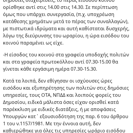
δημόσιες διαχειρίσεις, το πέρας εισόδου κοινού
ορίσθηκε αντί στις 14.00 στις 14.30. Σε περίπτωση
όμως που υπάρχει συνεργασία, (π.χ. υποχρέωση
κατάθεσης χρημάτων μετά το πέρας των συναλλαγών),
με πιστωτικά ιδρύματα και αυτή καθίσταται δυσχερής,
λόγω της διεύρυνσης του ωραρίου, η ώρα εισόδου του
κοινού παραμένει ως είχε.
-Η είσοδος του κοινού στα γραφεία υποδοχής πολιτών
και στα γραφεία πρωτοκόλλου αντί 07.30-15.00 θα
γίνεται κάθε εργάσιμη ημέρα 07.30-15.30.
Κατά τα λοιπά, δεν εθίγησαν οι ισχύουσες ώρες
εισόδου και εξυπηρέτησης των πολιτών στις δημόσιες
υπηρεσίες, τους ΟΤΑ, ΝΠΔΔ και λοιπούς φορείς του
Δημοσίου, ειδικά μάλιστα όσες είχαν ορισθεί κατά
παρέκκλιση με ειδικές διατάξεις, ή με αποφάσεις
Υπουργών κατ΄ εξουσιοδότηση της παρ. 6 του άρθρου
1 του ν.1157/1981. Με την έννοια αυτή, δεν
καθιερώθηκε για όλες τις υπηρεσίες ωράριο εισόδου