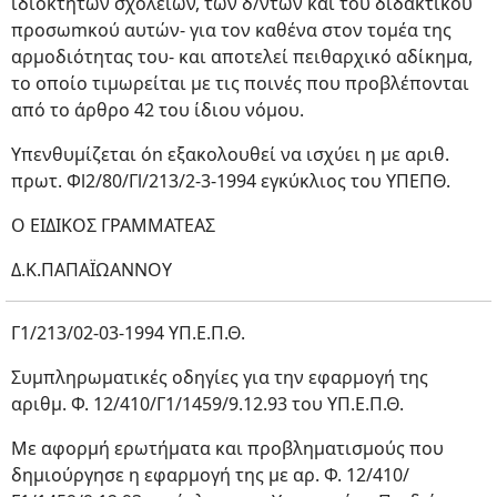
ιδιοκτητών σχολείων, των δ/ντων και του διδακτικού
προσωmκού αυτών- για τον καθένα στον τομέα της
αρμοδιότητας του- και αποτελεί πειθαρχικό αδίκημα,
το οποίο τιμωρείται με τις ποινές που προβλέπονται
από το άρθρο 42 του ίδιου νόμου.
Υπενθυμίζεται όn εξακολουθεί να ισχύει η με αριθ.
πρωτ. Φl2/80/Γl/213/2-3-1994 εγκύκλιος του ΥΠΕΠΘ.
Ο ΕΙΔΙΚΟΣ ΓΡΑΜΜΑΤΕΑΣ
Δ.Κ.ΠΑΠΑΪΩΑΝΝΟΥ
Γ1/213/02-03-1994 ΥΠ.Ε.Π.Θ.
Συμπληρωματικές οδηγίες για την εφαρμογή της
αριθμ. Φ. 12/410/Γ1/1459/9.12.93 του ΥΠ.Ε.Π.Θ.
Με αφορμή ερωτήματα και προβληματισμούς που
δημιούργησε η εφαρμογή της με αρ. Φ. 12/410/