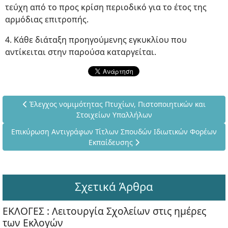
τεύχη από το προς κρίση περιοδικό για το έτος της
αρμόδιας επιτροπής.
4. Κάθε διάταξη προηγούμενης εγκυκλίου που
αντίκειται στην παρούσα καταργείται.
Προηγούμενο άρθρο: Έλεγχος νομιμότητας Πτυχίων, Πιστοπ
Έλεγχος νομιμότητας Πτυχίων, Πιστοποιητικών και
Στοιχείων Υπαλλήλων
Επόμενο άρθρο: Επικύρωση Αντιγράφων Τίτλων Σπουδών Ιδιω
Επικύρωση Αντιγράφων Τίτλων Σπουδών Ιδιωτικών Φορέων
Εκπαίδευσης
Σχετικά Άρθρα
ΕΚΛΟΓΕΣ : Λειτουργία Σχολείων στις ημέρες
των Εκλογών