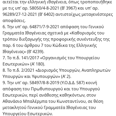
αιτείται την ελληνική ιθαγένεια, όπως τροποποιήθηκε
με τις υπ’ αρ. 58050/4-8-2021 (Β’ 3967) και υπ’ αρ.
96289/27-12-2021 (Β’ 6402) αντιστοίχως μεταγενέστερες
αποφάσεις.
6. Την υπ’ αρ. 64871/7-9-2021 απόφαση του Γενικού
Γραμματέα Ιθαγένειας σχετικά με «Καθορισμός του
τρόπου διεξαγωγής της προφορικής συνέντευξης της
παρ. 6 του άρθρου 7 του Κώδικα της Ελληνικής
Ιθαγένειας» (Β’ 4239).
7. Το π.δ. 141/2017 «Οργανισμός του Υπουργείου
Εσωτερικών» (Α’ 180).
8. Το π.δ. 2/2021 «Διορισμός Υπουργών, Αναπληρωτών
Υπουργών και Υφυπουργών» (Α’ 2).
9. Την υπ’ αρ. 58497/8-8-2019 (Υ.Ο.Δ.Δ. 587) κοινή
απόφαση του Πρωθυπουργού και του Υπουργού
Εσωτερικών, περί ανάθεσης καθηκόντων, στον
Αθανάσιο Μπαλέρμπα του Κωνσταντίνου, σε θέση
μετακλητού Γενικού Γραμματέα Ιθαγένειας του
Υπουργείου Εσωτερικών.