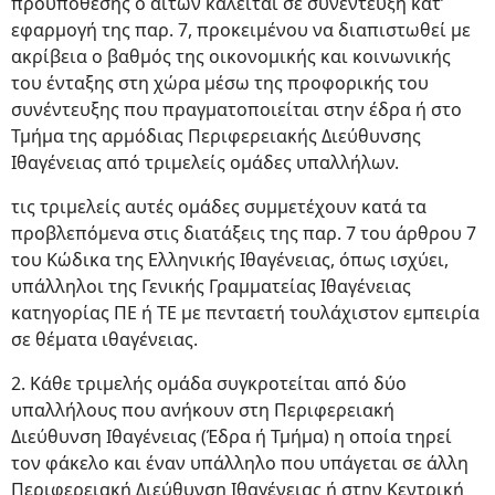
προϋπόθεσης ο αιτών καλείται σε συνέντευξη κατ’
εφαρμογή της παρ. 7, προκειμένου να διαπιστωθεί με
ακρίβεια ο βαθμός της οικονομικής και κοινωνικής
του ένταξης στη χώρα μέσω της προφορικής του
συνέντευξης που πραγματοποιείται στην έδρα ή στο
Τμήμα της αρμόδιας Περιφερειακής Διεύθυνσης
Ιθαγένειας από τριμελείς ομάδες υπαλλήλων.
τις τριμελείς αυτές ομάδες συμμετέχουν κατά τα
προβλεπόμενα στις διατάξεις της παρ. 7 του άρθρου 7
του Κώδικα της Ελληνικής Ιθαγένειας, όπως ισχύει,
υπάλληλοι της Γενικής Γραμματείας Ιθαγένειας
κατηγορίας ΠΕ ή TE με πενταετή τουλάχιστον εμπειρία
σε θέματα ιθαγένειας.
2. Κάθε τριμελής ομάδα συγκροτείται από δύο
υπαλλήλους που ανήκουν στη Περιφερειακή
Διεύθυνση Ιθαγένειας (Έδρα ή Τμήμα) η οποία τηρεί
τον φάκελο και έναν υπάλληλο που υπάγεται σε άλλη
Περιφερειακή Διεύθυνση Ιθαγένειας ή στην Κεντρική