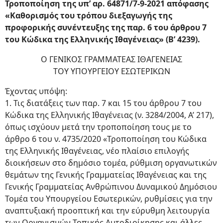
Τροποποίηση της υπ’ αρ. 64871/7-9-2021 απόφασης
«Καθορισμός του τρόπου διεξαγωγής της
προφορικής συνέντευξης της παρ. 6 του άρθρου 7
του Κώδικα της Ελληνικής Ιθαγένειας» (Β’ 4239).
Ο ΓΕΝΙΚΟΣ ΓΡΑΜΜΑΤΕΑΣ ΙΘΑΓΕΝΕΙΑΣ
ΤΟΥ ΥΠΟΥΡΓΕΙΟΥ ΕΣΩΤΕΡΙΚΩΝ
Έχοντας υπόψη:
1. Τις διατάξεις των παρ. 7 και 15 του άρθρου 7 του
Κώδικα της Ελληνικής Ιθαγένειας (ν. 3284/2004, Α’ 217),
όπως ισχύουν μετά την τροποποίηση τους με το
άρθρο 6 του ν. 4735/2020 «Τροποποίηση του Κώδικα
της Ελληνικής Ιθαγένειας, νέο πλαίσιο επιλογής
διοικήσεων στο δημόσιο τομέα, ρύθμιση οργανωτικών
θεμάτων της Γενικής Γραμματείας Ιθαγένειας και της
Γενικής Γραμματείας Ανθρώπινου Δυναμικού Δημόσιου
Τομέα του Υπουργείου Εσωτερικών, ρυθμίσεις για την
αναπτυξιακή προοπτική και την εύρυθμη λειτουργία
των Οργανισμών Τοπικής Αυτοδιοίκησης και άλλες