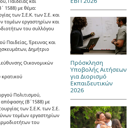
ΕΒΠ 2026
ού, Παιδείας και
 1588) με θέμα:
ας των Σ.Ε.Κ. των Σ.Ε. και
ων τομέων εργαστηρίων και
οδιοτήτων του συλλόγου
ού Παιδείας, Έρευνας και
ησκευμάτων, Δημήτριο
Πρόσκληση
 Διεύθυνσης Οικονομικών
Υποβολής Αιτήσεων
για Διορισμό
υ κρατικού
Εκπαιδευτικών
2026
υργού Πολιτισμού,
 απόφασης (Β΄1588) με
υργίας των Σ.Ε.Κ. των Σ.Ε.
υθύνων τομέων εργαστηρίων
αρμοδιοτήτων του