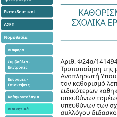
ΚΑΘΟΡΙΣ
Εκπαιδευτικοί
ΣΧΟΛΙΚΑ ΕΡ
ΑΣΕΠ
Νομοθεσία
Διάφορα
Αριθ. Φ24α/14149
Συμβούλια -
Τροποποίηση της μ
Επιτροπές
Αναπληρωτή Υπουρ
Εκδρομές -
τον καθορισμό λεπτ
Επισκέψεις
ειδικότερων καθηκ
υπευθύνων τομέων
Καθηκοντολόγιο
υπευθύνων των σχ
Διοικητικά
συλλόγου διδασκόν