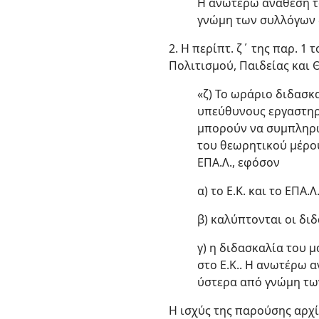
Η ανωτέρω ανάθεση το
γνώμη των συλλόγων δ
2. Η περίπτ. ζ΄ της παρ. 
Πολιτισμού, Παιδείας και 
«ζ) Το ωράριο διδασκ
υπεύθυνους εργαστηρ
μπορούν να συμπληρώ
του θεωρητικού μέρου
ΕΠΑ.Λ., εφόσον
α) το Ε.Κ. και το ΕΠΑ
β) καλύπτονται οι διδ
γ) η διδασκαλία του 
στο Ε.Κ.. Η ανωτέρω 
ύστερα από γνώμη των
Η ισχύς της παρούσης αρχί