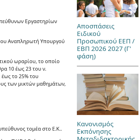
Υπεύθυνων Εργαστηρίων
Αποσπάσεις
Ειδικού
Προσωπικού ΕΕΠ /
ης του Αναπληρωτή Υπουργού
ΕΒΠ 2026 2027 (Γ'
φάση)
τικού ωραρίου, το οποίο
α 10 έως 23 του ν.
 έως το 25% του
ους των μικτών μαθημάτων,
Κανονισμός
υπεύθυνος τομέα στο Ε.Κ..
Εκπόνησης
Μεταδιδακτορικής