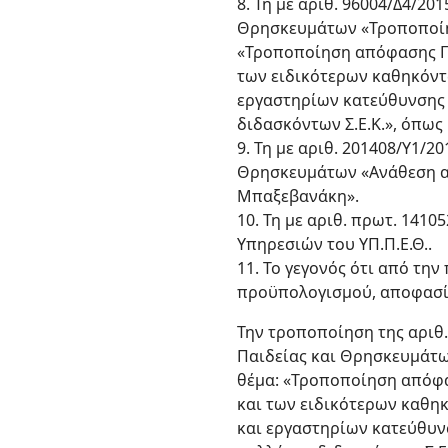
8. Τη με αριθ. 96004/Δ4/2
Θρησκευμάτων «Τροποποίησ
«Τροποποίηση απόφασης Γ2/
των ειδικότερων καθηκόντ
εργαστηρίων κατεύθυνσης
διδασκόντων Σ.Ε.Κ.», όπως 
9. Τη με αριθ. 201408/Υ1/
Θρησκευμάτων «Ανάθεση α
Μπαξεβανάκη».
10. Τη με αριθ. πρωτ. 141
Υπηρεσιών του ΥΠ.Π.Ε.Θ..
11. Το γεγονός ότι από τη
προϋπολογισμού, αποφασί
Την τροποποίηση της αριθ
Παιδείας και Θρησκευμάτω
θέμα: «Τροποποίηση απόφασ
και των ειδικότερων καθη
και εργαστηρίων κατεύθυν