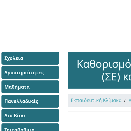
Σχολεία
Καθορισμό
Δραστηριότητες
(ΣΕ) 
Μαθήματα
Εκπαιδευτική Κλίμακα
Πανελλαδικές
Δια Βίου
Τριτοβάθμια