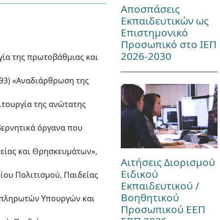
Αποσπάσεις
Εκπαιδευτικών ως
Επιστημονικό
Προσωπικό στο ΙΕΠ
2026-2030
υργία της πρωτοβάθμιας και
΄193) «Αναδιάρθρωση της
λειτουργία της ανώτατης
υβερνητικά όργανα που
ιδείας και Θρησκευμάτων»,
Αιτήσεις Διορισμού
Ειδικού
είου Πολιτισμού, Παιδείας
Εκπαιδευτικού /
Βοηθητικού
Αναπληρωτών Υπουργών και
Προσωπικού ΕΕΠ