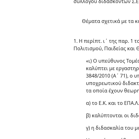
συλλόγου διδασκόντων Σ.Ε.
Θέματα σχετικά με τα
1. Η περίπτ. ι΄ της παρ. 
Πολιτισμού, Παιδείας και 
«ι) Ο υπεύθυνος Τομέ
καλύπτει με εργαστηρ
3848/2010 (Α΄ 71), ο
υποχρεωτικού διδακτ
τα οποία έχουν θεωρη
α) το Ε.Κ. και το ΕΠΑ
β) καλύπτονται οι διδ
γ) η διδασκαλία του 