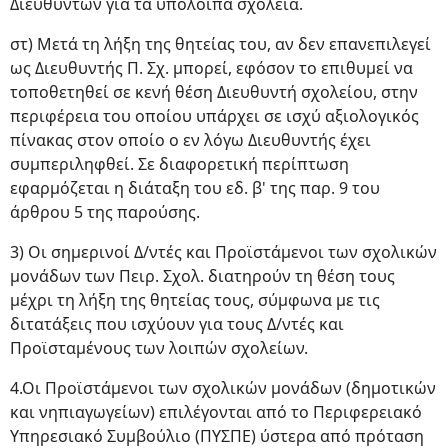
Διευθυντών για τα υπόλοιπα σχολεία.
στ) Μετά τη λήξη της θητείας του, αν δεν επανεπιλεγεί
ως Διευθυντής Π. Σχ. μπορεί, εφόσον το επιθυμεί να
τοποθετηθεί σε κενή θέση Διευθυντή σχολείου, στην
περιφέρεια του οποίου υπάρχει σε ισχύ αξιολογικός
πίνακας στον οποίο ο εν λόγω Διευθυντής έχει
συμπεριληφθεί. Σε διαφορετική περίπτωση
εφαρμόζεται η διάταξη του εδ. β' της παρ. 9 του
άρθρου 5 της παρούσης.
3) Οι σημερινοί Δ/ντές και Προϊστάμενοι των σχολικών
μονάδων των Πειρ. Σχολ. διατηρούν τη θέση τους
μέχρι τη λήξη της θητείας τους, σύμφωνα με τις
διτατάξεις που ισχύουν για τους Δ/ντές και
Προϊσταμένους των λοιπών σχολείων.
4.Οι Προϊστάμενοι των σχολικών μονάδων (δημοτικών
και νηπιαγωγείων) επιλέγονται από το Περιφερειακό
Υπηρεσιακό Συμβούλιο (ΠΥΣΠΕ) ύστερα από πρόταση