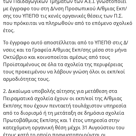
των Παιδαγωγικών Τμημάτων των Α.Ε.Ι. γνωστοποιεί
με έγγραφο του στη Δ/νση Προσωπικού Α/θμιας Εκπ/
σης του ΥΠΕΠΘ τις κενές οργανικές θέσεις των Π.Σ.
που πρόκειται να πληρωθούν από το επόμενο σχολικό
έτος.
Το έγγραφο αυτό αποστέλλεται από το ΥΠΕΠΘ στις Δ/
νσεις και τα Γραφεία Α/θμιας Εκπ/σης μέσα στο μήνα
Οκτώβριο και κοινοποείται αμέσως από τους
Προϊσταμένους σε όλα τα σχολεία της περιφέρειας
τους προκειμένου να λάβουν γνώση όλοι οι εκπ/κoί
αρμοδιότητας τους.
2. Δικαίωμα υποβολής αίτησης για μετάθεση στα
Πειραματικά σχολεία έχουν οι εκπ/κοί της Α/θμιας
Εκπ/σης που έχουν πενταετή τουλάχιστον υπηρεσία
από το διορισμό ή τη μετάταξη σε δημόσια σχολεία
Πρωτοβάθμιας Εκπ/σης και 1 έτος υπηρεσία στην
κατεχόμενη οργανική θέση μέχρι 31 Αυγούστου του
έτους κατά το οποίο πραγματοποιούνται οι