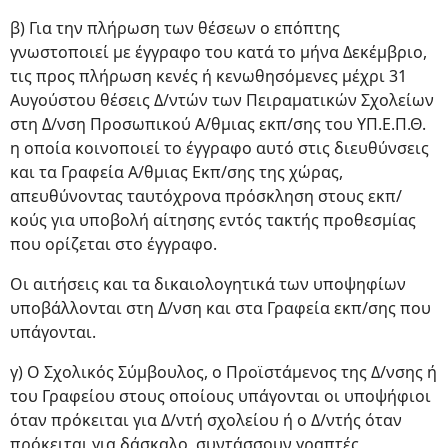
β) Για την πλήρωση των θέσεων ο επόπτης
γνωστοποιεί με έγγραφο του κατά το μήνα Δεκέμβριο,
τις προς πλή­ρωση κενές ή κενωθησόμενες μέχρι 31
Αυγούστου θέσεις Δ/ντών των Πειραματικών Σχολείων
στη Δ/νση Προσωπικού Α/θμιας εκπ/σης του ΥΠ.Ε.Π.Θ.
η οποία κοινοποιεί το έγγραφο αυτό στις διευθύνσεις
και τα Γραφεία Α/θμιας Εκπ/σης της χώρας,
απευθύνοντας ταυτόχρονα πρόσκληση στους εκπ/
κούς για υποβολή αίτησης εντός τα­κτής προθεσμίας
που ορίζεται στο έγγραφο.
Οι αιτήσεις και τα δικαιολογητικά των υποψηφίων
υποβάλλονται στη Δ/νση και στα Γραφεία εκπ/σης που
υπάγονται.
γ) Ο Σχολικός Σύμβουλος, ο Προϊστάμενος της Δ/νσης ή
του Γραφείου στους οποίους υπάγονται οι υποψήφιοι
όταν πρόκειται για Δ/ντή σχολείου ή ο Δ/ντής όταν
πρόκειται για δάσκαλο, συντάσσουν γραπτές