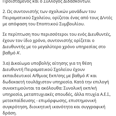
Προϊστάμενος και ο Σύλλογος Διδασκόντων.
2. Ως συντονιστής των σχολικών μονάδων του
Πειραματικού Σχολείου, ορίζεται ένας από τους Δ/ντές
με απόφαση του Εποπτικού Συμβουλίου.
Σε περίπτωση που περισσότεροι του ενός Διευθυντές,
έχουν τον ίδιο χρόνο, συντονιστής ορίζεται ο
Διευθυντής με το μεγαλύτερο χρόνο υπηρεσίας στο
βαθμό Α'.
3.α) Δικαίωμα υποβολής αίτησης για τη θέση
Διευθυντή Πειραματικού Σχολείου έχουν
εκπαιδευτικοί Α/θμιας Εκπ/σης με βαθμό Α' και
δωδεκαετή τουλάχιστον υπηρεσία. Κατά την επιλογή
συνεκτιμούνται τα ακόλουθα: Συνολική εκπ/κή
υπηρεσία, μεταπτυχιακές σπουδές, άλλα πτυχία Α.Ε.Ι.,
μετεκπαίδευσης - επιμόρφωσης, επιστημονική
συγκρότηση, διοικητική ικανότητα και συγγραφική
δράση.