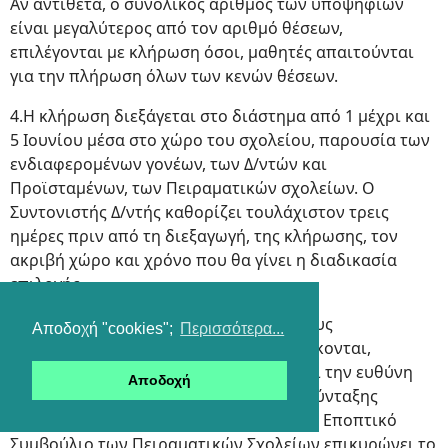
Αν αντίθετα, ο συνολικός αριθμός των υποψηφίων
είναι μεγαλύτερος από τον αριθμό θέσεων,
επιλέγονται με κλήρωση όσοι, μαθητές απαιτούνται
για την πλήρωση όλων των κενών θέσεων.
4.Η κλήρωση διεξάγεται στο διάστημα από 1 μέχρι και
5 Ιουνίου μέσα στο χώρο του σχολείου, παρουσία των
ενδιαφερομένων γονέων, των Δ/ντών και
Προϊσταμένων, των Πειραματικών σχολείων. Ο
Συντονιστής Δ/ντής καθορίζει τουλάχιστον τρεις
ημέρες πριν από τη διεξαγωγή, της κλήρωσης, τον
ακριβή χώρο και χρόνο που θα γίνει η διαδικασία
επιλογής.
Πριν από την κλήρωση ορίζεται από τους
Αποδοχή "cookies";
Περισσότερα...
ενδιαφερόμενους γονείς που παρευρίσκονται,
τριμελής επιτροπή γονέων, η οποία έχει την ευθύνη
Αποδοχή
της διεξαγωγής της κλήρωσης και της σύνταξης
ειδικού σχετικού πρακτικού. Αμέσως το Εποπτικό
Συμβούλιο των Πειραματικών Σχολείων επικυρώνει το