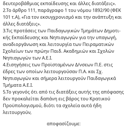
δευτεροβάθμιας εκπαίδευσης και άλλες διατάξεις».
2.Το άρθρο 111, παράγραφο 1 του νόμου 1892/90 (ΦΕΚ
101 τ.Α), «Για τον εκσυγχρονισμό και την ανάπτυξη και
άλλες διατάξεις».
3.Τις προτάσεις των Παιδαγωγικών Τμημάτων Δημοτι­
κής Εκπαίδευσης και Νηπιαγωγών για την υπαγωγή,
αναδιοργάνωση και λειτουργία των Πειραματικών
Σχολείων των πρώην Παιδ. Ακαδημιών και Σχολών
Νηπιαγωγών των Α.Ε.Ι.
4.Εισηγήσεις των Προϊσταμένων Δ/νσεων Π.Ε. στις
έδρες των οποίων λειτουργούσαν Π.Α. και Σχ.
Νηπιαγω­γών και σήμερα λειτουργούν Παιδαγωγικά
Τμήματα Α.Ε.Ι.
5.Το γεγονός ότι από τις διατάξεις αυτής της απόφασης
δεν προκαλείται δαπάνη εις βάρος του Κρατικού
Προϋπολογισμού, διότι τα σχολεία αυτά ήδη
λειτουργούν,
αποφασίζουμε: