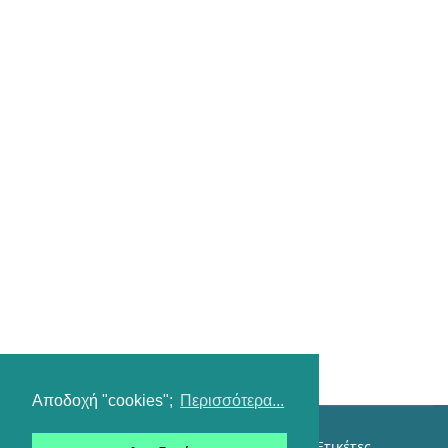
Αποδοχή "cookies";
Περισσότερα...
Επικοινωνία
Όροι χρήσης
Αναζήτηση
Ετικέτες