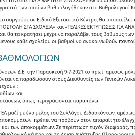
Σ ΕΚΤΥΠΩΣΕΙΣ ΓΙΑ ΑΝΑΡΤΗΣΗ ΣΤΑ ΣΧΟΛΕΙΑ» θα αποσταλούν 
 γραπτά των οποίων βαθμολογήθηκαν στο Βαθμολογικό Κ
λειτουργούσε σε Ειδικό Εξεταστικό Κέντρο, θα αποστείλει 
ΑΠΟΣΤΟΛΗ ΣΤΑ ΣΧΟΛΕΙΑ» και «ΤΕΛΙΚΕΣ ΕΚΤΥΠΩΣΕΙΣ ΓΙΑ ΑΝ
ς και θα τα κρατήσει μέχρι να παραλάβει τους βαθμούς τω
ζόμενους κάθε σχολείου οι βαθμοί να ανακοινωθούν παντο
 ΒΑΘΜΟΛΟΓΙΩΝ
θύνσεων Δ.Ε. την Παρασκευή 9-7-2021 το πρωί, αμέσως μό
ύνται να παραδώσουν στους Διευθυντές των Γενικών Λυκ
ιέχουν :
ραδίων και
ταστάσεων, όπως περιγράφονται παραπάνω.
 ΓΕΛ μαζί με ένα μέλος του Συλλόγου Διδασκόντων, αμέσω
αποκομμάτων, πρέπει να προβούν στον απαραίτητο έλεγχ
και των αποκομμάτων. Σε περίπτωση τυχόν διαφοράς, πρ
 βαθμολογικό κέντρο και τη Δ/νση Ανάπτυξης Πληροφορι