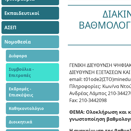
ΔΙΑΚΙ
Εκπαιδευτικοί
ΒΑΘΜΟΛΟΓΙ
ΑΣΕΠ
Νομοθεσία
Διάφορα
ΓΕΝΙΚΗ ΔΙΕΥΘΥΝΣΗ ΨΗΦΙΑ
Συμβούλια -
ΔΙΕΥΘΥΝΣΗ ΕΞΕΤΑΣΕΩΝ ΚΑ
Επιτροπές
email: t01ode2(ΣΤΟ)minedu
Πληροφορίες: Κων/να Ντο
Εκδρομές -
Ανδρέας Λάμπος 210-34427
Επισκέψεις
Fax: 210-3442098
Καθηκοντολόγιο
ΘΕΜΑ: Ολοκλήρωση και κ
γνωστοποίηση βαθμολογιώ
Διοικητικά
Η ανακοίνωση της βαθμολ