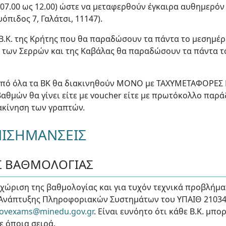
7.00 ως 12.00) ώστε να μεταφερθούν έγκαιρα αυθημερόν 
όπιδος 7, Γαλάτσι, 11147).
 Β.Κ. της Κρήτης που θα παραδώσουν τα πάντα το μεσημέρι
.Κ. των Σερρών και της Καβάλας θα παραδώσουν τα πάντα τ
 από όλα τα ΒΚ θα διακινηθούν ΜΟΝΟ με ΤΑΧΥΜΕΤΑΦΟΡΕΣ 
βαθμών θα γίνει είτε με voucher είτε με πρωτόκολλο πα
ιακίνηση των γραπτών.
ΕΠΙΣΗΜΑΝΣΕΙΣ
ΗΣ ΒΑΘΜΟΛΟΓΙΑΣ
ταχώριση της βαθμολογίας και για τυχόν τεχνικά προβλήμ
Ανάπτυξης Πληροφοριακών Συστημάτων του ΥΠΑΙΘ 210344
ovexams@minedu.gov.gr
. Είναι ευνόητο ότι κάθε Β.Κ. μπ
ε όποια σειρά.