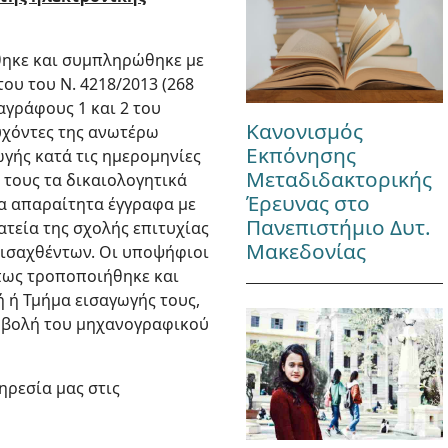
ήθηκε και συμπληρώθηκε με
του του Ν. 4218/2013 (268
ραγράφους 1 και 2 του
Κανονισμός
ιτυχόντες της ανωτέρω
Εκπόνησης
ωγής κατά τις ημερομηνίες
Μεταδιδακτορικής
τους τα δικαιολογητικά
Έρευνας στο
τα απαραίτητα έγγραφα με
Πανεπιστήμιο Δυτ.
τεία της σχολής επιτυχίας
Μακεδονίας
εισαχθέντων. Οι υποψήφιοι
όπως τροποποιήθηκε και
ή ή Τμήμα εισαγωγής τους,
ποβολή του μηχανογραφικού
ηρεσία μας στις