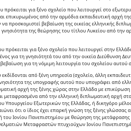
που πρόκειται για ξένο σχολείο που λειτουργεί στο εξωτερ
ναι επικυρωμένος από την αρμόδια εκπαιδευτική αρχή τη
ν να προσκομιστεί βεβαίωση της οικείας ελληνικής διπλω
 γνησιότητα της θεώρησης του τίτλου Λυκείου από την α
που πρόκειται για ξένο σχολείο που λειτουργεί στην Ελλάδ
ένος για τη γνησιότητά του από την οικεία Διεύθυνση Δε
 βεβαίωση για τη νόμιμη λειτουργία του σχολείου αυτού 
 εκδίδονται από ξένη υπηρεσία (σχολείο, άλλη εκπαιδευτι
 γνησιότητα της υπογραφής αυτού που υπογράφει από ελ
ωματική αρχή της ξένης χώρας στην Ελλάδα με επικύρωση
αι μεταφρασμένα από την ελληνική διπλωματική αρχή στο
υ Υπουργείου Εξωτερικών της Ελλάδας, ή δικηγόρο μέλο
ιώνει ότι ο ίδιος έχει επαρκή γνώση της ξένης γλώσσας 
 του Ιονίου Πανεπιστημίου με θεώρηση της μετάφρασης 
γελματιών Μεταφραστών πτυχιούχων Ιονίου Πανεπιστημί