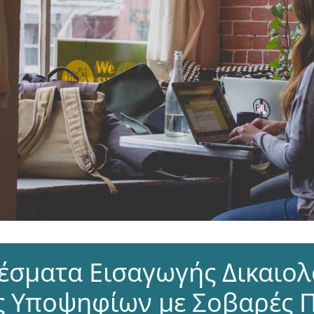
έσματα Εισαγωγής Δικαιολ
 Υποψηφίων με Σοβαρές Π