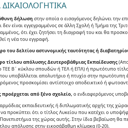
 ΔΙΚΑΙΟΛΟΓΗΤΙΚΑ
εύθυνη δήλωση
στην οποία ο εισαγόμενος δηλώνει την επ
τι δεν είναι εγγεγραμμένος σε άλλη Σχολή ή Τμήμα της Τρ
ραμμένος, ότι έχει ζητήσει τη διαγραφή του και θα προσκ
εί η νέα του εγγραφή.
φο του δελτίου αστυνομικής ταυτότητας ή διαβατηρίο
φο τίτλου απόλυσης Δευτεροβάθμιας Εκπαίδευσης
(Απο
ο ΤΕΕ Β΄ κύκλου σπουδών ή ΤΕΛ ή ΕΠΛ) ή πρωτότυπο τίτλ
που υποβάλλεται απολυτήριο ή πτυχίο στην πρωτότυπη έκ
ερόμενος προσκομίσει αντίστοιχο αποδεικτικό ή φωτοαν
 προέρχεται από ξένο σχολείο,
ο ενδιαφερόμενος υποβά
ς αρμόδιας εκπαιδευτικής ή διπλωματικής αρχής της χώρα
 να προκύπτει ότι ο τίτλος Λυκείου που κατέχει ο υποψήφ
Πανεπιστήμια της χώρας αυτής. Στην ίδια βεβαίωση θα πε
τλου απόλυσης στην εικοσάβαθμη κλίμακα (0-20).