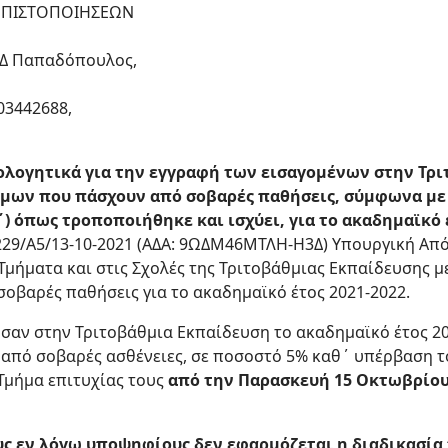
Ι ΠΙΣΤΟΠΟΙΗΣΕΩΝ
, Δ Παπαδόπουλος,
03442688,
λογητικά για την εγγραφή των εισαγομένων στην Τρι
όμων που πάσχουν από σοβαρές παθήσεις, σύμφωνα με 
Α΄) όπως τροποποιήθηκε και ισχύει, για το ακαδημαϊκό 
30229/Α5/13-10-2021 (ΑΔΑ: 9ΩΔΜ46ΜΤΛΗ-Η3Δ) Υπουργική Α
μήματα και στις Σχολές της Τριτοβάθμιας Εκπαίδευσης με
οβαρές παθήσεις για το ακαδημαϊκό έτος 2021-2022.
σαν στην Τριτοβάθμια Εκπαίδευση το ακαδημαϊκό έτος 202
από σοβαρές ασθένειες, σε ποσοστό 5% καθ΄ υπέρβαση τ
Τμήμα επιτυχίας τους
από την Παρασκευή 15 Οκτωβρίου
ους εν λόγω υποψηφίους δεν εφαρμόζεται η διαδικασία