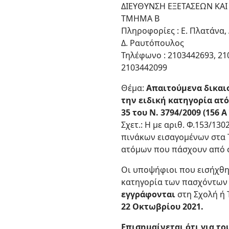
ΔΙΕΥΘΥΝΣΗ ΕΞΕΤΑΣΕΩΝ ΚΑ
ΤΜΗΜΑ B
Πληροφορίες : Ε. Πλατάνα
Δ. Ραυτόπουλος
Τηλέφωνο : 2103442693, 21
2103442099
Θέμα:
Απαιτούμενα δικαιο
την ειδική κατηγορία ατ
35 του Ν. 3794/2009 (156 
Σχετ.: Η με αριθ. Φ.153/1
πινάκων εισαγομένων στα Τ
ατόμων που πάσχουν από σ
Οι υποψήφιοι που εισήχθη
κατηγορία των πασχόντων 
εγγράφονται
στη Σχολή ή 
22 Οκτωβρίου 2021.
Επισημαίνεται ότι για τ