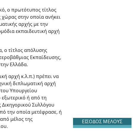
ικό, ο πρωτότυπος τίτλος
ς χώρας στην οποία ανήκει
ματικής αρχής με την
ρμόδια εκπαιδευτική αρχή
α, ο τίτλος απόλυσης
υτεροβάθμιας Εκπαίδευσης,
στην Ελλάδα.
κή αρχή κ.λ.π.) πρέπει να
ληνική διπλωματική αρχή
 του Υπουργείου
 εξωτερικό ή από τη
ς Δικηγορικού Συλλόγου
από την οποία μετέφρασε, ή
από μέλος της
ΕΙΣΟΔΟΣ ΜΕΛΟΥΣ
ου.