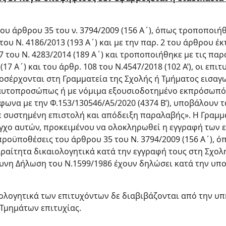
του άρθρου 35 του ν. 3794/2009 (156 Α΄), όπως τροποποι
του Ν. 4186/2013 (193 Α΄) και με την παρ. 2 του άρθρου έκ
7 του Ν. 4283/2014 (189 Α΄) και τροποποιήθηκε με τις πα
(17 Α΄) και του άρθρ. 108 του Ν.4547/2018 (102 Α’), οι επ
ροσέρχονται στη Γραμματεία της Σχολής ή Τμήματος εισαγ
αυτοπροσώπως ή με νόμιμα εξουσιοδοτημένο εκπρόσωπό 
μφωνα με την Φ.153/130546/Α5/2020 (4374 B’), υποβάλουν 
 συστημένη επιστολή και απόδειξη παραλαβής». Η Γραμμα
λεγχο αυτών, προκειμένου να ολοκληρωθεί η εγγραφή των 
προϋποθέσεις του άρθρου 35 του Ν. 3794/2009 (156 Α΄), 
παραίτητα δικαιολογητικά κατά την εγγραφή τους στη Σχολ
ύθυνη Δήλωση του Ν.1599/1986 έχουν δηλώσει κατά την υ
ιολογητικά των επιτυχόντων δε διαβιβάζονται από την υπ
 Τμημάτων επιτυχίας.