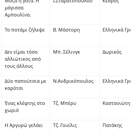
Μόζα η γάτα. Η
Ι.Σταματοπούλου
Κέδρος
μάγισσα
Αμπουλίνα.
Το ποτάμι ζήλεψε
Β. Μάστορη
Ελληνικά Γρ
Δεν είμαι τόσο
Μπ. Σέλινγκ
Δωρικός
αλλιώτικος από
τους άλλους
Δύο παπούτσια με
Ν.Ανδρικόπουλος
Ελληνικά Γρ
καρότσι
Ένας κλέφτης στο
Τζ. Μπέρυ
Καστανιώτη
χωριό
Η Αργυρώ γελάει
Τζ. Γουίλις
Πατάκης