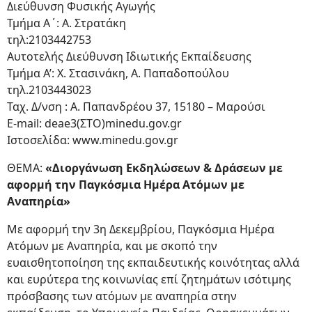
Διεύθυνση Φυσικής Αγωγής
Τμήμα Α΄: Α. Στρατάκη
τηλ:2103442753
Αυτοτελής Διεύθυνση Ιδιωτικής Εκπαίδευσης
Τμήμα Α’: Χ. Στασινάκη, Α. Παπαδοπούλου
τηλ.2103443023
Ταχ. Δ/νση : Α. Παπανδρέου 37, 15180 – Μαρούσι
E-mail: deae3(ΣΤΟ)minedu.gov.gr
Ιστοσελίδα: www.minedu.gov.gr
ΘΕΜΑ:
«Διοργάνωση Εκδηλώσεων & Δράσεων με
αφορμή την Παγκόσμια Ημέρα Ατόμων με
Αναπηρία»
Με αφορμή την 3η Δεκεμβρίου, Παγκόσμια Ημέρα
Ατόμων με Αναπηρία, και με σκοπό την
ευαισθητοποίηση της εκπαιδευτικής κοινότητας αλλά
και ευρύτερα της κοινωνίας επί ζητημάτων ισότιμης
πρόσβασης των ατόμων με αναπηρία στην