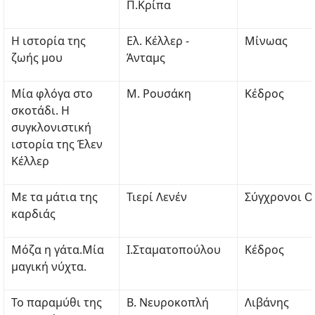
Π.Κρίπα
Η ιστορία της
Ελ. Κέλλερ -
Μίνωας
ζωής μου
Άνταμς
Μία φλόγα στο
Μ. Ρουσάκη
Κέδρος
σκοτάδι. Η
συγκλονιστική
ιστορία της Έλεν
Κέλλερ
Με τα μάτια της
Τιερί Λενέν
Σύγχρονοι Ο
καρδιάς
Μόζα η γάτα.Μία
Ι.Σταματοπούλου
Κέδρος
μαγική νύχτα.
Το παραμύθι της
Β. Νευροκοπλή
Λιβάνης