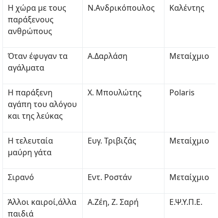
Η χώρα με τους
Ν.Ανδρικόπουλος
Καλέντης
παράξενους
ανθρώπους
Όταν έφυγαν τα
Α.Δαρλάση
Μεταίχμιο
αγάλματα
Η παράξενη
Χ. Μπουλώτης
Polaris
αγάπη του αλόγου
και της λεύκας
Η τελευταία
Ευγ. Τριβιζάς
Μεταίχμιο
μαύρη γάτα
Σιρανό
Εντ. Ροστάν
Μεταίχμιο
Άλλοι καιροί,άλλα
Α.Ζέη, Ζ. Σαρή
Ε.Ψ.Υ.Π.Ε.
παιδιά