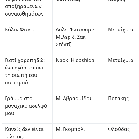
αποξηραμένων
συναισθημάτων
Κόλιν Φίσερ
Άσλεϊ Έντουαρντ
Μεταίχμιο
Μίλερ & Ζακ
Στέντζ
Γιατί χοροπηδώ:
Naoki Higashida
Μεταίχμιο
ένα αγόρι σπάει
τη σιωπή του
αυτισμού
Γράμμα στο
Μ. Αβρααμίδου
Πατάκης
μοναχικό αδελφό
μου
Κανείς δεν είναι
Μ. Γκομπόλι
Φλούδας
τέλειος.