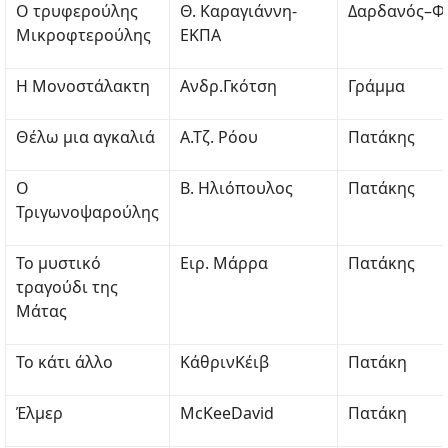
Ο τρυφερούλης
Θ. Καραγιάννη-
Δαρδανός–Φ
Μικροφτερούλης
ΕΚΠΑ
Η Μονοστάλακτη
Ανδρ.Γκότση
Γράμμα
Θέλω μια αγκαλιά
Α.Τζ. Ρόου
Πατάκης
Ο
Β. Ηλιόπουλος
Πατάκης
Τριγωνοψαρούλης
Το μυστικό
Ειρ. Μάρρα
Πατάκης
τραγούδι της
Μάτας
Το κάτι άλλο
ΚάθρινΚέιβ
Πατάκη
Έλμερ
McKeeDavid
Πατάκη