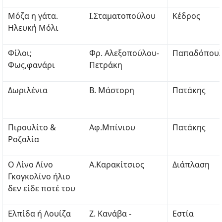
Μόζα η γάτα.
Ι.Σταματοπούλου
Κέδρος
Ηλευκή Μόλι
Φίλοι;
Φρ. Αλεξοπούλου-
Παπαδόπου
Φως,φανάρι
Πετράκη
Δωριλένια
Β. Μάστορη
Πατάκης
Πιρουλίτο &
Αφ.Μπίνιου
Πατάκης
Ροζαλία
Ο Λίνο Λίνο
Α.Καρακίτσιος
Διάπλαση
Γκογκολίνο ήλιο
δεν είδε ποτέ του
Ελπίδα ή Λουίζα
Ζ. Κανάβα -
Εστία