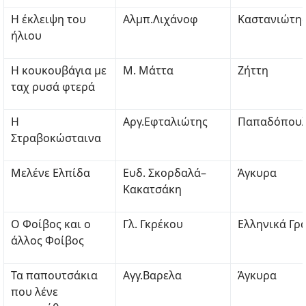
Η έκλειψη του
Αλμπ.Λιχάνοφ
Καστανιώτη
ήλιου
Η κουκουβάγια με
Μ. Μάττα
Ζήττη
ταχ ρυσά φτερά
Η
Αργ.Εφταλιώτης
Παπαδόπου
Στραβοκώσταινα
Μελένε Ελπίδα
Ευδ. Σκορδαλά–
Άγκυρα
Κακατσάκη
Ο Φοίβος και ο
Γλ. Γκρέκου
Ελληνικά Γρ
άλλος Φοίβος
Τα παπουτσάκια
Αγγ.Βαρελα
Άγκυρα
που λένε