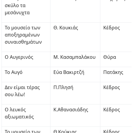
σκύλο τα
μεσάνυχτα
Το μουσείο των
Θ. Κουκιάς
Κέδρος
αποξηραμένων
συναισθημάτων
Ο Αυγερινός
Μ. Κασαμπαλάκου
Θύρα
Το Αυγό
Εύα Βακιρτζή
Πατάκης
Δεν είμαι τέρας
Π.Πλησή
Κέδρος
σου λέω!
Ο λευκός
Κ.Αθανασιάδης
Κέδρος
αξιωματικός
Το μουσείο των
Θ.Κούκιας
Κέδρος