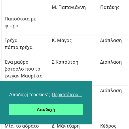
Μ. Παπαγιάννη
Πατάκης
Παπούτσια με
φτερά
Τρέχα
Κ. Μάγος
Διάπλαση
πάπια,τρέχα
Ένα μαύρο
Σ.Καπούτση
Διάπλαση
βότσαλο που το
έλεγαν Μαυρίκιο
Η βασίλισσα
Β. Ραΐσης
Διάπλαση
Αποδοχή "cookies";
Περισσότερα...
Νανελένε και ο
πρίγκιπας Μάριο
Αποδοχή
Καπρίλι
Μία, το αόρατο
Δ. Μάντζαρη
Κέδρος