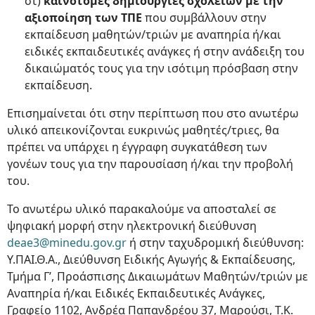
στ)
καινοτόμες δημιουργίες σχολείων με την
αξιοποίηση των ΤΠΕ
που συμβάλλουν στην
εκπαίδευση μαθητών/τριών με αναπηρία ή/και
ειδικές εκπαιδευτικές ανάγκες ή στην ανάδειξη του
δικαιώματός τους για την ισότιμη πρόσβαση στην
εκπαίδευση.
Επισημαίνεται ότι στην περίπτωση που στο ανωτέρω
υλικό απεικονίζονται ευκρινώς μαθητές/τριες, θα
πρέπει να υπάρχει η έγγραφη συγκατάθεση των
γονέων τους για την παρουσίαση ή/και την προβολή
του.
Το ανωτέρω υλικό παρακαλούμε να αποσταλεί σε
ψηφιακή μορφή στην ηλεκτρονική διεύθυνση
deae3@minedu.gov.gr
ή στην ταχυδρομική διεύθυνση:
Υ.ΠΑΙ.Θ.A., Διεύθυνση Ειδικής Αγωγής & Εκπαίδευσης,
Τμήμα Γ’, Προάσπισης Δικαιωμάτων Μαθητών/τριών με
Αναπηρία ή/και Ειδικές Εκπαιδευτικές Ανάγκες,
Γραφείο 1102, Ανδρέα Παπανδρέου 37, Μαρούσι, Τ.Κ.