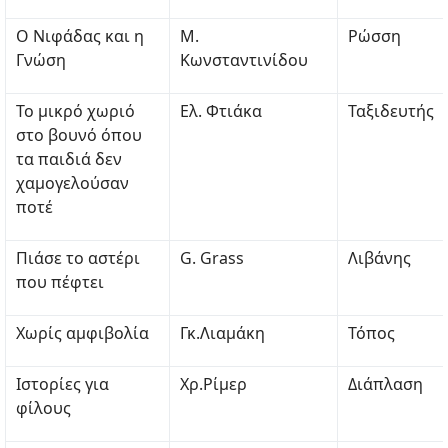
Ο Νιφάδας και η
Μ.
Ρώσση
Γνώση
Κωνσταντινίδου
Το μικρό χωριό
Ελ. Φτιάκα
Ταξιδευτής
στο βουνό όπου
τα παιδιά δεν
χαμογελούσαν
ποτέ
Πιάσε το αστέρι
G. Grass
Λιβάνης
που πέφτει
Χωρίς αμφιβολία
Γκ.Λιαμάκη
Τόπος
Ιστορίες για
Χρ.Ρίμερ
Διάπλαση
φίλους