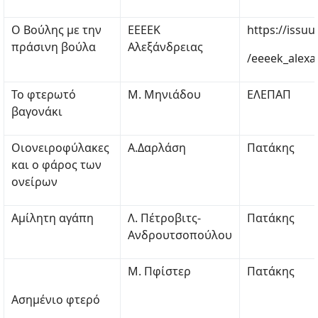
Ο Βούλης με την
ΕΕΕΕΚ
https://issu
πράσινη βούλα
Αλεξάνδρειας
/eeeek_alexan
Το φτερωτό
Μ. Μηνιάδου
ΕΛΕΠΑΠ
βαγονάκι
Οιονειροφύλακες
Α.Δαρλάση
Πατάκης
και ο φάρος των
ονείρων
Αμίλητη αγάπη
Λ. Πέτροβιτς-
Πατάκης
Ανδρουτσοπούλου
Μ. Πφίστερ
Πατάκης
Ασημένιο φτερό