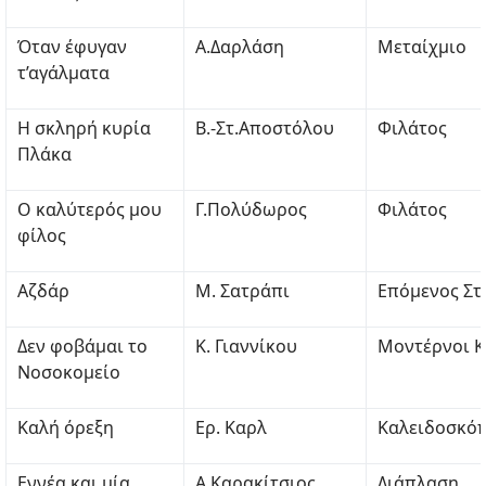
Όταν έφυγαν
Α.Δαρλάση
Μεταίχμιο
τ’αγάλματα
Η σκληρή κυρία
Β.-Στ.Αποστόλου
Φιλάτος
Πλάκα
Ο καλύτερός μου
Γ.Πολύδωρος
Φιλάτος
φίλος
Αζδάρ
Μ. Σατράπι
Επόμενος Στ
Δεν φοβάμαι το
Κ. Γιαννίκου
Μοντέρνοι Κ
Νοσοκομείο
Καλή όρεξη
Ερ. Καρλ
Καλειδοσκό
Εννέα και μία
Α.Καρακίτσιος
Διάπλαση