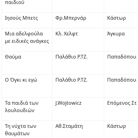
παιδιού
Ιησούς Μπετς
Φρ.Μπερνάρ
Κάστωρ
Μια αδελφούλα
Κλ. Χελφτ
Άγκυρα
με ειδικές ανάγκες
Θαύμα
Παλάθιο Ρ.ΤΖ.
Παπαδόπου
Ο Όγκι κι εγώ
Παλάθιο Ρ.ΤΖ.
Παπαδόπου
Τα παιδιά των
J.Wojtowicz
Επόμενος Στ
λουλουδιών
Τη νύχτα των
Αθ.Σταμάτη
Κάστωρ
θαυμάτων