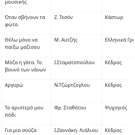
μουσικής
Όταν σβήνουν τα
Ζ. Τεσόν
Κάστωρ
φώτα
Θέλω μόνο να
Μ. Αυτζής
Ελληνικά Γρ
παίξω μαζίσου
Μόζα η γάτα. Το
Ι.Σταματοπούλου
Κέδρος
βουνό των νάνων
Αργυρώ
Ν.Τζώρτζογλου
Κέδρος
Το αριστερό μου
Φρ. Σταθάτου
Ψυχογιός
πόδι
Για μια σούζα
Ι.Ζαννάκη- Λιάλιου
Κέδρος