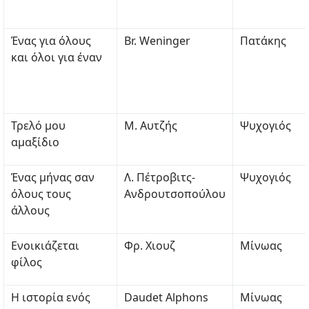
Ένας για όλους
Br. Weninger
Πατάκης
και όλοι για έναν
Τρελό μου
Μ. Αυτζής
Ψυχογιός
αμαξίδιο
Ένας μήνας σαν
Λ. Πέτροβιτς-
Ψυχογιός
όλους τους
Ανδρουτσοπούλου
άλλους
Ενοικιάζεται
Φρ. Χιουζ
Μίνωας
φίλος
Η ιστορία ενός
Daudet Alphons
Μίνωας