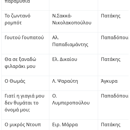
παραμύθια
Το ζωντανό
Ν.Σακκά-
Πατάκης
ρομπότ
Νικολακοπούλου
Γουτού Γουπατού
Αλ.
Παπαδόπου
Παπαδιαμάντης
Θα σε ξαναδώ
Ελ. Δικαίου
Πατάκης
φιλαράκι μου
Ο Θωμάς
Λ. Ψαραύτη
Άγκυρα
Γιατί η γιαγιά μου
Ο.
Παπαδόπου
δεν θυμάται το
Λυμπεροπούλου
όνομά μου;
Ο μικρός Ντουπ
Ειρ. Μάρρα
Πατάκης