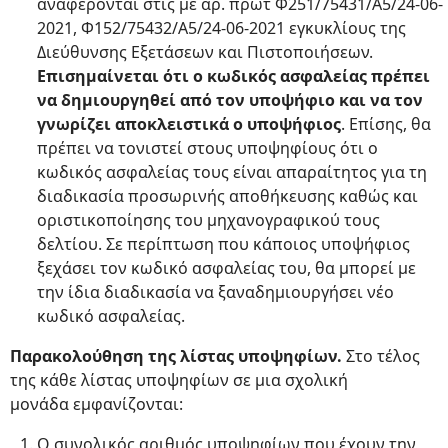
αναφέρονται στις με αρ. πρωτ Φ251/75431/Α5/24-06-
2021, Φ152/75432/Α5/24-06-2021 εγκυκλίους της
Διεύθυνσης Εξετάσεων και Πιστοποιήσεων.
Επισημαίνεται ότι ο κωδικός ασφαλείας πρέπει
να δημιουργηθεί από τον υποψήφιο και να τον
γνωρίζει αποκλειστικά ο υποψήφιος
. Επίσης, θα
πρέπει να τονιστεί στους υποψηφίους ότι ο
κωδικός ασφαλείας τους είναι απαραίτητος για τη
διαδικασία προσωρινής αποθήκευσης καθώς και
οριστικοποίησης του μηχανογραφικού τους
δελτίου. Σε περίπτωση που κάποιος υποψήφιος
ξεχάσει τον κωδικό ασφαλείας του, θα μπορεί με
την ίδια διαδικασία να ξαναδημιουργήσει νέο
κωδικό ασφαλείας.
Παρακολούθηση της λίστας υποψηφίων.
Στο τέλος
της κάθε λίστας υποψηφίων σε μια σχολική
μονάδα εμφανίζονται:
Ο συνολικός αριθμός υποψηφίων που έχουν την