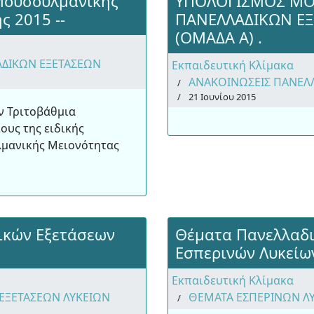
Μουσουλμανικής
ΥΠΟΛΟΓΙΣΜΟΣ ΜΟ
ς 2015 --
ΠΑΝΕΛΛΑΔΙΚΩΝ ΕΞ
(ΟΜΑΔΑ Α) .
ΑΔΙΚΩΝ ΕΞΕΤΑΣΕΩΝ
Εκπαιδευτική Κλίμακα
ΑΝΑΚΟΙΝΩΣΕΙΣ ΠΑΝΕΛ
21 Ιουνίου 2015
ν Τριτοβάθμια
ους της ειδικής
λμανικής Μειονότητας
ικών Εξετάσεων
Θέματα Πανελλαδ
Εσπερινών Λυκείω
Εκπαιδευτική Κλίμακα
ΕΞΕΤΑΣΕΩΝ ΛΥΚΕΙΩΝ
ΘΕΜΑΤΑ ΕΣΠΕΡΙΝΩΝ Λ