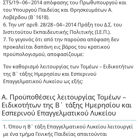
ΣΤ5/19−06−2014 απόφασης του Πρωθυπουργού και
του Υπουργού Παιδείας και Θρησκευμάτων Α.
Λοβέρδου (Β΄1618).
6. Την υπ’ αριθ. 28/28−04−2014 Πράξη του Δ.Σ. του
Ινστιτούτου Εκπαιδευτικής Πολιτικής (Ι.Ε.Π.).
7. Το γεγονός ότι από την παρούσα απόφαση δεν
προκαλείται δαπάνη εις βάρος του κρατικού
προϋπολογισμού, αποφασίζουμε:
Τον καθορισμό λειτουργίας των Τομέων – Ειδικοτήτων
της Β΄ τάξης Ημερησίου και Εσπερινού
Επαγγελματικού Λυκείου ως εξής:
Α. Προϋποθέσεις λειτουργίας Τομέων –
Ειδικοτήτων της Β΄ τάξης Ημερησίου και
Εσπερινού Επαγγελματικού Λυκείου
1. Όπου η Β΄ τάξη Επαγγελματικού Λυκείου λειτουργεί
με ένα τμήμα Γενικής Παιδείας απαιτούνται