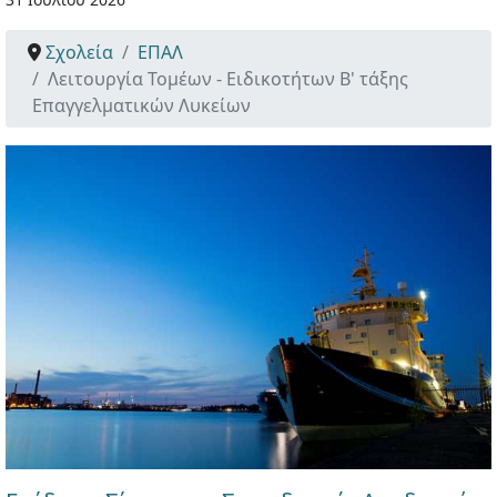
Σχολεία
ΕΠΑΛ
Λειτουργία Τομέων - Ειδικοτήτων Β' τάξης
Επαγγελματικών Λυκείων