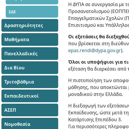
H ΔΥΠΑ σε συνεργασία με 
Προσανατολισμού (ΕΟΠΠΕΠ)
ΣΔΕ
Επαγγελματικών Σχολών (ΠΕ
Επισιτισμού και Υπάλληλο
Δραστηριότητες
Οι εξετάσεις θα διεξαχθο
Μαθήματα
που βρίσκεται στη διεύθυνσ
epas.rendi@dypa.gov.gr
).
Πανελλαδικές
Όλοι οι υποψήφιοι για τι
Δια Βίου
εξέταση θα διαρκέσει από τ
Η πιστοποίηση των αποφο
Τριτοβάθμια
μάθησης, που αποκτώνται 
μοναδικού στην Ελλάδα.
Εκπαιδευτικοί
Η διεξαγωγή των εξετάσεω
ΑΣΕΠ
Εκπαίδευσης, ώστε μετά τη
Κατάρτισης Επιπέδου 3.
Νομοθεσία
Για περισσότερες πληροφο