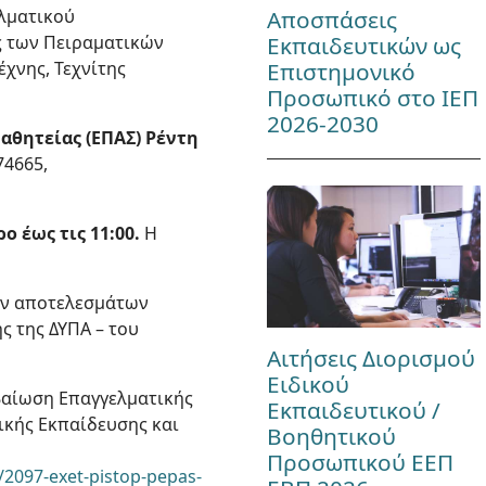
Αποσπάσεις
λματικού
Εκπαιδευτικών ως
ς των Πειραματικών
Επιστημονικό
έχνης, Τεχνίτης
Προσωπικό στο ΙΕΠ
2026-2030
αθητείας (ΕΠΑΣ) Ρέντη
74665,
ο έως τις 11:00.
Η
ων αποτελεσμάτων
ς της ΔΥΠΑ – του
Αιτήσεις Διορισμού
Ειδικού
βαίωση Επαγγελματικής
Εκπαιδευτικού /
ικής Εκπαίδευσης και
Βοηθητικού
Προσωπικού ΕΕΠ
2097-exet-pistop-pepas-