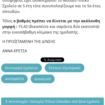
υποψήφιος έχει ολοκληρώσει το Μεσαίο Γενικό
Σχολείο σε 5 έτη τότε συνυπολογίζουμε και το 5ο έτος
σπουδών.
Τέλος
ο βαθμός πρέπει να δίνεται με την ακόλουθη
μορφή :
15,42 (δεκαπέντε και σαράντα δύο εκατοστά)
στην εικοσάβαθμη κλίμακα της ημεδαπής.
Η ΠΡΟΪΣΤΑΜΕΝΗ TΗΣ Δ/ΝΣΗΣ
ΑΝΝΑ ΚΡΕΤΣΑ
Λειτουργία Σχολείων
Έλληνες Εξωτερικού
ΑΛΛΟΔΑΠΟΙ
Διοικητικά
Προηγούμενο άρθρο: Αντιστοιχία / Ισοτιμία Τίτλων Σπουδών α
Αντιστοιχία / Ισοτιμία Τίτλων Σπουδών από ξένα Σχολεία