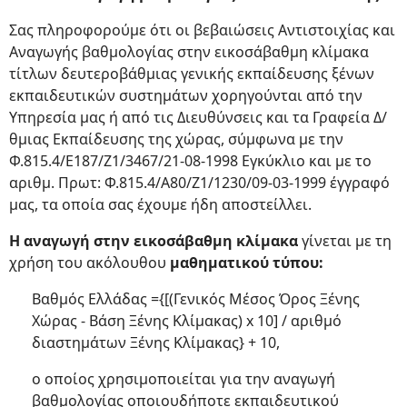
Σας πληροφορούμε ότι οι βεβαιώσεις Αντιστοιχίας και
Αναγωγής βαθμολογίας στην εικοσάβαθμη κλίμακα
τίτλων δευτεροβάθμιας γενικής εκπαίδευσης ξένων
εκπαιδευτικών συστημάτων χορηγούνται από την
Υπηρεσία μας ή από τις Διευθύνσεις και τα Γραφεία Δ/
θμιας Εκπαίδευσης της χώρας, σύμφωνα με την
Φ.815.4/Ε187/Ζ1/3467/21-08-1998 Εγκύκλιo και με το
αριθμ. Πρωτ: Φ.815.4/Α80/Ζ1/1230/09-03-1999 έγγραφό
μας, τα οποία σας έχουμε ήδη αποστείλλει.
Η αναγωγή στην εικοσάβαθμη κλίμακα
γίνεται με τη
χρήση του ακόλουθου
μαθηματικού τύπου:
Βαθμός Ελλάδας ={[(Γενικός Μέσος Όρος Ξένης
Χώρας - Βάση Ξένης Κλίμακας) x 10] / αριθμό
διαστημάτων Ξένης Κλίμακας} + 10,
ο οποίος χρησιμοποιείται για την αναγωγή
βαθμολογίας οποιουδήποτε εκπαιδευτικού