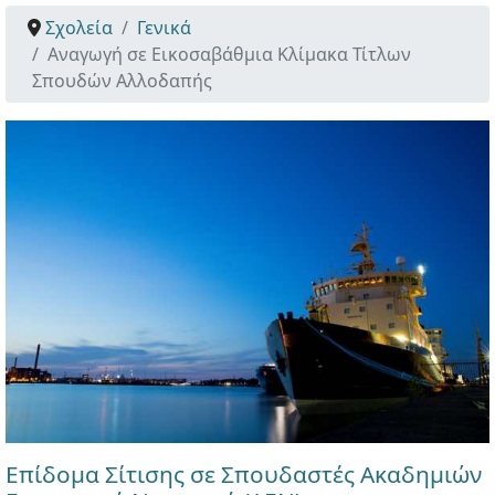
Σχολεία
Γενικά
Αναγωγή σε Εικοσαβάθμια Κλίμακα Τίτλων
Σπουδών Αλλοδαπής
Επίδομα Σίτισης σε Σπουδαστές Ακαδημιών