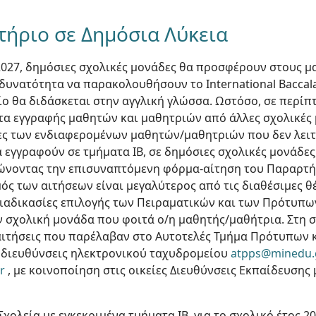
τήριο σε Δημόσια Λύκεια
2027, δημόσιες σχολικές μονάδες θα προσφέρουν στους μα
 δυνατότητα να παρακολουθήσουν το International Baccal
ίο θα διδάσκεται στην αγγλική γλώσσα. Ωστόσο, σε περί
τα εγγραφής μαθητών και μαθητριών από άλλες σχολικές 
ες των ενδιαφερομένων μαθητών/μαθητριών που δεν λειτ
α εγγραφούν σε τμήματα IB, σε δημόσιες σχολικές μονάδε
νοντας την επισυναπτόμενη φόρμα-αίτηση του Παραρτήμ
θμός των αιτήσεων είναι μεγαλύτερος από τις διαθέσιμες θ
διαδικασίες επιλογής των Πειραματικών και των Πρότυπων
 σχολική μονάδα που φοιτά ο/η μαθητής/μαθήτρια. Στη σ
αιτήσεις που παρέλαβαν στο Αυτοτελές Τμήμα Πρότυπων 
ς διευθύνσεις ηλεκτρονικού ταχυδρομείου
atpps@minedu.
r
, με κοινοποίηση στις οικείες Διευθύνσεις Εκπαίδευσης
ολεία με εγκεκριμένα τμήματα IB, για το σχολικό έτος 20