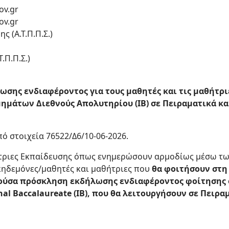
ov.gr
ov.gr
ς (Α.Τ.Π.Π.Σ.)
.Π.Π.Σ.)
σης ενδιαφέροντος για τους μαθητές και τις μαθήτρι
μημάτων Διεθνούς Απολυτηρίου (IB) σε Πειραματικά κα
πό στοιχεία 76522/Δ6/10-06-2026.
ντριες Εκπαίδευσης όπως ενημερώσουν αρμοδίως μέσω τ
κηδεμόνες/μαθητές και μαθήτριες που
θα φοιτήσουν στη 
αρούσα πρόσκληση εκδήλωσης ενδιαφέροντος φοίτησης 
nal Baccalaureate (IB), που θα λειτουργήσουν σε Πειρ