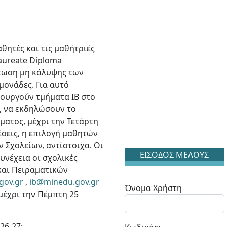
θητές και τις μαθήτριές
aureate Diploma
πτωση μη κάλυψης των
μονάδες. Για αυτό
ουργούν τμήματα ΙΒ στο
ς, να εκδηλώσουν το
ατος, μέχρι την Τετάρτη
έσεις, η επιλογή μαθητών
 Σχολείων, αντίστοιχα. Οι
ΕΙΣΟΔΟΣ ΜΕΛΟΥΣ
υνέχεια οι σχολικές
και Πειραματικών
gov.gr
,
ib@minedu.gov.gr
Όνομα Χρήστη
 μέχρι την Πέμπτη 25
26-27: