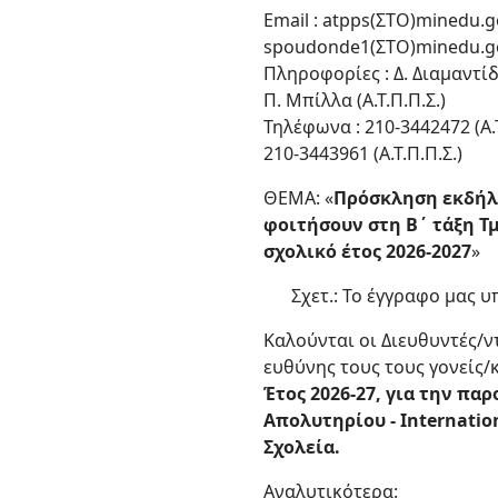
Email : atpps(ΣΤΟ)minedu.g
spoudonde1(ΣΤΟ)minedu.g
Πληροφορίες : Δ. Διαμαντίδη
Π. Μπίλλα (Α.Τ.Π.Π.Σ.)
Τηλέφωνα : 210-3442472 (Α.Τ
210-3443961 (Α.Τ.Π.Π.Σ.)
ΘΕΜΑ: «
Πρόσκληση εκδήλω
φοιτήσουν στη Β΄ τάξη Τ
σχολικό έτος 2026-2027
»
Σχετ.: Το έγγραφο μας υ
Καλούνται οι Διευθυντές/
ευθύνης τους τους γονείς/
Έτος 2026-27, για την π
Απολυτηρίου - Internatio
Σχολεία.
Αναλυτικότερα: