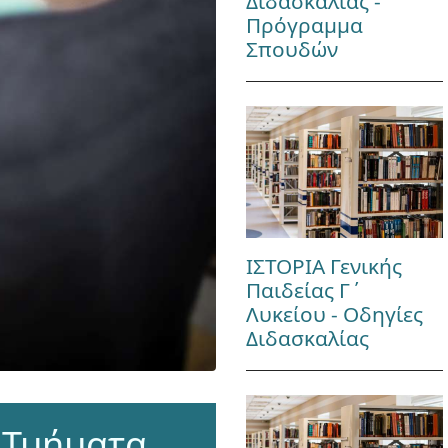
Διδασκαλίας -
Πρόγραμμα
Σπουδών
ΙΣΤΟΡΙΑ Γενικής
Παιδείας Γ΄
Λυκείου - Οδηγίες
Διδασκαλίας
 Τμήματα