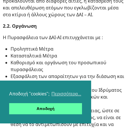
προκαλούνται από διάφορες αιτίες, η κατάσβεσή τους
και απελευθέρωση ατόμων που εγκλωβίζονται μέσα
στα κτίρια ή άλλους χώρους των ΔΑΙ – ΑΙ.
2.2. Οργάνωση
Η Πυρασφάλεια των ΔΑΙ-ΑΙ επιτυγχάνεται με :
Προληπτικά Μέτρα
Κατασταλτικά Μέτρα
Καθορισμό και οργάνωση του προσωπικού
πυρασφάλειας
Εξασφάλιση των απαραίτητων για την διάσωση και
πυρόσβεση μέσων
Εκπαίδευση όλου του προσωπικού του Ιδρύματος
Αποδοχή "cookies";
Περισσότερα...
στη χρήση των παραπάνω διασωστικών και
κατασβεστικών μέσων και
Αποδοχή
Εκπαίδευση των ομάδων Πυρασφάλειας, ώστε σε
περίπτωση οποιουδήποτε συμβάντος, να είναι σε
θέση να το αντιμετωπίσουν με επιτυχία και να