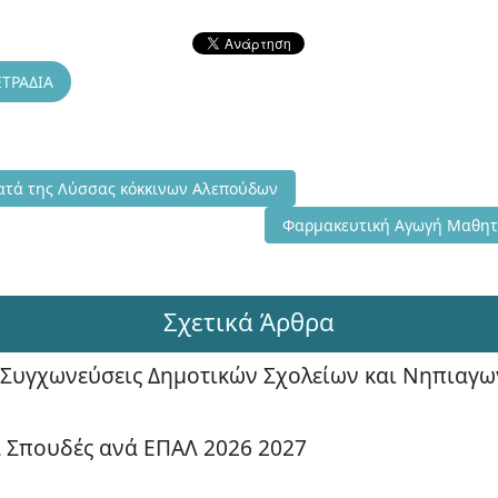
ΕΤΡΑΔΙΑ
μμα Εμβολιασμού κατά της Λύσσας κόκκινων Αλεπούδων
ατά της Λύσσας κόκκινων Αλεπούδων
Επόμενο άρθρο: Φαρμακευτι
Φαρμακευτική Αγωγή Μαθητ
Σχετικά Άρθρα
, Συγχωνεύσεις Δημοτικών Σχολείων και Νηπιαγω
ια Σπουδές ανά ΕΠΑΛ 2026 2027