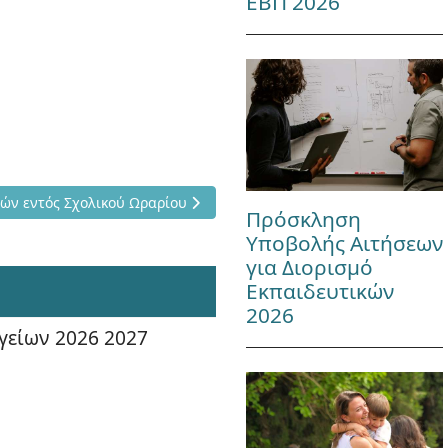
ΕΒΠ 2026
κή Αγωγή Μαθητών εντός Σχολικού Ωραρίου
ών εντός Σχολικού Ωραρίου
Πρόσκληση
Υποβολής Αιτήσεων
για Διορισμό
Εκπαιδευτικών
2026
γείων 2026 2027