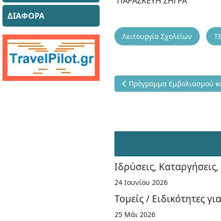
ΠΑΡΑΣΚΕΥΗ ΖΗΓΡΑ
ΔΙΑΦΟΡΑ
Λειτουργία Σχολείων
Τ
Προηγούμενο άρθρο: Πρόγρα
Πρόγραμμα Εμβολιασμού κ
Ιδρύσεις, Καταργήσεις
24 Ιουνίου 2026
Τομείς / Ειδικότητες γ
25 Μάι 2026