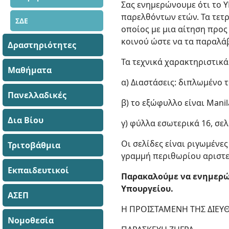
Σας ενημερώνουμε ότι το Υ
παρελθόντων ετών. Τα τετ
ΣΔΕ
οποίος με μια αίτηση προς
κοινού ώστε να τα παραλάβ
Δραστηριότητες
Τα τεχνικά χαρακτηριστικά
Μαθήματα
α) Διαστάσεις: διπλωμένο τ
Πανελλαδικές
β) το εξώφυλλο είναι Manil
Δια Βίου
γ) φύλλα εσωτερικά 16, σελ
Οι σελίδες είναι ριγωμένε
Τριτοβάθμια
γραμμή περιθωρίου αριστε
Εκπαιδευτικοί
Παρακαλούμε να ενημερώσ
Υπουργείου.
ΑΣΕΠ
Η ΠΡΟΙΣΤΑΜΕΝΗ ΤΗΣ ΔΙΕΥ
Νομοθεσία