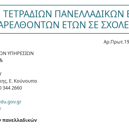
 ΤΕΤΡΑΔΙΩΝ ΠΑΝΕΛΛΑΔΙΚΩΝ 
ΑΡΕΛΘΟΝΤΩΝ ΕΤΩΝ ΣΕ ΣΧΟΛΕ
Αρ.Πρωτ.19
ΚΩΝ ΥΠΗΡΕΣΙΩΝ
 &
Υ
κης, Ε. Κούνουπα
0 344 2660
du.goν.gr
r
ν παvελλαδικώv