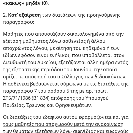
«κακώς» μηδέν (0).
2.
Κατ’ εξαίρεση
των διατάξεων της προηγούμενης
παραγράφου:
Μαθητές που απουσιάζουν δικαιολογημένα από την
εξέταση μαθήματος λόγω ασθενείας ή άλλου
αποχρώντος λόγου, με αίτηση του κηδεμόνα ή των
ιδίων, εφόσον είναι ενήλικοι, που υποβάλλεται στον
Διευθυντή του Λυκείου, εξετάζονται άλλη ημέρα εντός
της εξεταστικής περιόδου του Ιουνίου, την οποία
ορίζει με απόφασή του ο Σύλλογος των διδασκόντων.
Η ασθένεια βεβαιώνεται σύμφωνα με τις διατάξεις της
παραγράφου 7 του άρθρου 5 της με αρ. πρωτ.
ΣT5/71/1986 (Β΄ 834) απόφασης του Υπουργού
Παιδείας, Έρευνας και Θρησκευμάτων.
Οι διατάξεις του εδαφίου αυτού εφαρμόζονται και γ
ια
τους μαθητές που αποχωρούν μετά την ανακοίνωση
των θεμάτων εξετάσεων λόγω αιφνίδιας και εμφανούς