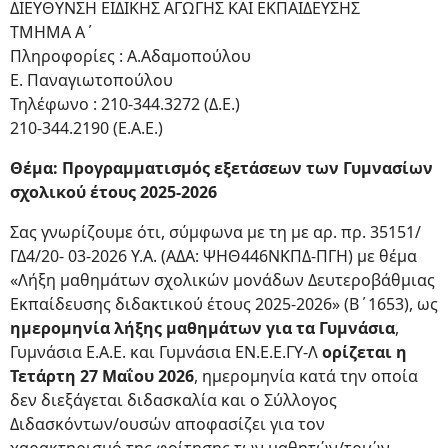
ΔΙΕΥΘΥΝΣΗ ΕΙΔΙΚΗΣ ΑΓΩΓΗΣ ΚΑΙ ΕΚΠΑΙΔΕΥΣΗΣ
ΤΜΗΜΑ Α΄
Πληροφορίες : Α.Αδαμοπούλου
Ε. Παναγιωτοπούλου
Τηλέφωνο : 210-344.3272 (Δ.Ε.)
210-344.2190 (Ε.Α.Ε.)
Θέμα: Προγραμματισμός εξετάσεων των Γυμνασίων
σχολικού έτους 2025-2026
Σας γνωρίζουμε ότι, σύμφωνα με τη με αρ. πρ. 35151/
ΓΔ4/20- 03-2026 Υ.Α. (ΑΔΑ: ΨΗΘ446ΝΚΠΔ-ΠΓΗ) με θέμα
«Λήξη μαθημάτων σχολικών μονάδων Δευτεροβάθμιας
Εκπαίδευσης διδακτικού έτους 2025-2026» (Β΄1653), ως
ημερομηνία λήξης μαθημάτων για τα Γυμνάσια
,
Γυμνάσια Ε.Α.Ε. και Γυμνάσια ΕΝ.Ε.Ε.ΓΥ-Λ
ορίζεται η
Τετάρτη 27 Μαΐου 2026
, ημερομηνία κατά την οποία
δεν διεξάγεται διδασκαλία και ο Σύλλογος
Διδασκόντων/ουσών αποφασίζει για τον