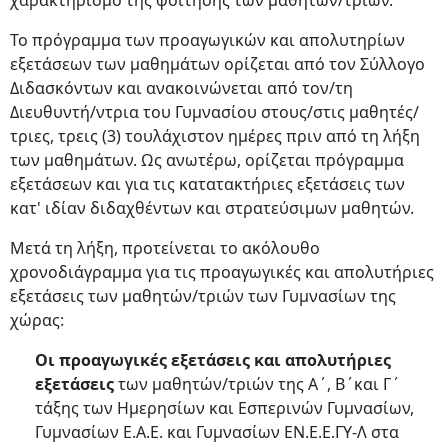
χαρακτηρισμό της φοίτησης των μαθητών/τριών.
Το πρόγραμμα των προαγωγικών και απολυτηρίων
εξετάσεων των μαθημάτων ορίζεται από τον Σύλλογο
Διδασκόντων και ανακοινώνεται από τον/τη
Διευθυντή/ντρια του Γυμνασίου στους/στις μαθητές/
τριες, τρεις (3) τουλάχιστον ημέρες πριν από τη λήξη
των μαθημάτων. Ως ανωτέρω, ορίζεται πρόγραμμα
εξετάσεων και για τις κατατακτήριες εξετάσεις των
κατ' ιδίαν διδαχθέντων και στρατεύσιμων μαθητών.
Μετά τη λήξη, προτείνεται το ακόλουθο
χρονοδιάγραμμα για τις προαγωγικές και απολυτήριες
εξετάσεις των μαθητών/τριών των Γυμνασίων της
χώρας:
Οι προαγωγικές εξετάσεις και απολυτήριες
εξετάσεις
των μαθητών/τριών της Α΄, Β΄και Γ΄
τάξης των Ημερησίων και Εσπερινών Γυμνασίων,
Γυμνασίων Ε.Α.Ε. και Γυμνασίων ΕΝ.Ε.Ε.ΓΥ-Λ στα