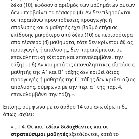
δέκα (10), εφόσον ο αριθμός των μαθημάτων αυτών
δεν υπερβαίνει τα τέσσερα (4). Αν δεν πληρούνται
οι παραπάνω προϋποθέσεις προαγωγής ή
απόλυσης και ο μαθητής έχει βαθμό ετήσιας
επίδοσης μικρότερο από δέκα (10) σε περισσότερα
από τέσσερα (4) μαθήματα, τότε δεν κρίνεται άξιος
προαγωγής ή απόλυσης, δεν παραπέμπεται σε
επαναληπτική εξέταση και επαναλαμβάνει την
τάξη.[…] δ) Αν και μετά τις επαναληπτικές εξετάσεις
μαθητής της Α΄ και Β΄ τάξης δεν κριθεί άξιος
προαγωγής ή μαθητής της Γ΄ τάξης δεν κριθεί άξιος
απόλυσης, σύμφωνα με την περ. α΄ της παρ. 4,
επαναλαμβάνει την τάξη.».
Επίσης, σύμφωνα με το άρθρο 14 του ανωτέρω π.δ.,
όπως ισχύει:
«[…] 4.
Οι κατ' ιδίαν διδαχθέντες και οι
στρατεύσιμοι μαθητές
εξετάζονται, κατά το