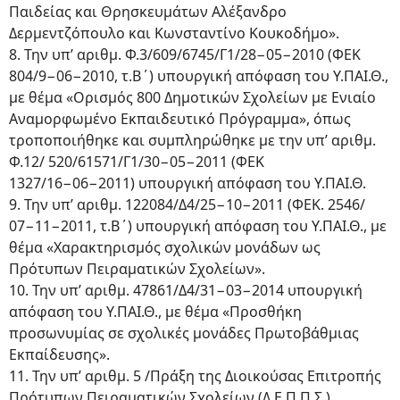
Παιδείας και Θρησκευμάτων Αλέξανδρο
Δερμεντζόπουλο και Κωνσταντίνο Κουκοδήμο».
8. Την υπ’ αριθμ. Φ.3/609/6745/Γ1/28−05−2010 (ΦΕΚ
804/9−06−2010, τ.Β΄) υπουργική απόφαση του Υ.ΠΑΙ.Θ.,
με θέμα «Ορισμός 800 Δημοτικών Σχολείων με Ενιαίο
Αναμορφωμένο Εκπαιδευτικό Πρόγραμμα», όπως
τροποποιήθηκε και συμπληρώθηκε με την υπ’ αριθμ.
Φ.12/ 520/61571/Γ1/30−05−2011 (ΦΕΚ
1327/16−06−2011) υπουργική απόφαση του Υ.ΠΑΙ.Θ.
9. Την υπ’ αριθμ. 122084/Δ4/25−10−2011 (ΦΕΚ. 2546/
07−11−2011, τ.Β΄) υπουργική απόφαση του Υ.ΠΑΙ.Θ., με
θέμα «Χαρακτηρισμός σχολικών μονάδων ως
Πρότυπων Πειραματικών Σχολείων».
10. Την υπ’ αριθμ. 47861/Δ4/31−03−2014 υπουργική
απόφαση του Υ.ΠΑΙ.Θ., με θέμα «Προσθήκη
προσωνυμίας σε σχολικές μονάδες Πρωτοβάθμιας
Εκπαίδευσης».
11. Την υπ’ αριθμ. 5 /Πράξη της Διοικούσας Επιτροπής
Πρότυπων Πειραματικών Σχολείων (Δ.Ε.Π.Π.Σ.).