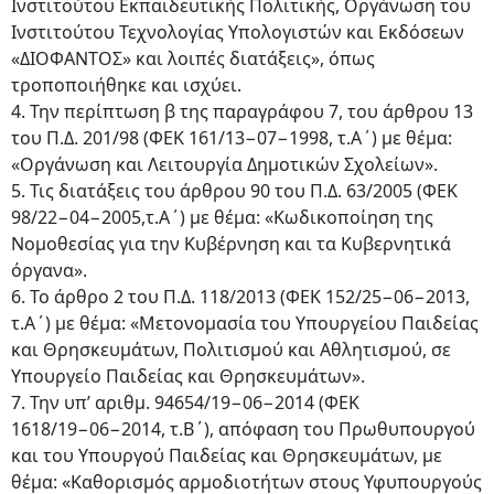
Ινστιτούτου Εκπαιδευτικής Πολιτικής, Οργάνωση του
Ινστιτούτου Τεχνολογίας Υπολογιστών και Εκδόσεων
«ΔΙΟΦΑΝΤΟΣ» και λοιπές διατάξεις», όπως
τροποποιήθηκε και ισχύει.
4. Την περίπτωση β της παραγράφου 7, του άρθρου 13
του Π.Δ. 201/98 (ΦΕΚ 161/13−07−1998, τ.Α΄) με θέμα:
«Οργάνωση και Λειτουργία Δημοτικών Σχολείων».
5. Τις διατάξεις του άρθρου 90 του Π.Δ. 63/2005 (ΦΕΚ
98/22−04−2005,τ.Α΄) με θέμα: «Κωδικοποίηση της
Νομοθεσίας για την Κυβέρνηση και τα Κυβερνητικά
όργανα».
6. Το άρθρο 2 του Π.Δ. 118/2013 (ΦΕΚ 152/25−06−2013,
τ.Α΄) με θέμα: «Μετονομασία του Υπουργείου Παιδείας
και Θρησκευμάτων, Πολιτισμού και Αθλητισμού, σε
Υπουργείο Παιδείας και Θρησκευμάτων».
7. Την υπ’ αριθμ. 94654/19−06−2014 (ΦΕΚ
1618/19−06−2014, τ.Β΄), απόφαση του Πρωθυπουργού
και του Υπουργού Παιδείας και Θρησκευμάτων, με
θέμα: «Καθορισμός αρμοδιοτήτων στους Υφυπουργούς