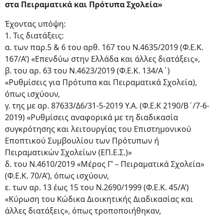
στα Πειραματικά και Πρότυπα Σχολεία»
Έχοντας υπόψη:
1. Τις διατάξεις:
α. των παρ.5 & 6 του αρθ. 167 του Ν.4635/2019 (Φ.Ε.Κ.
167/Α’) «Επενδύω στην Ελλάδα και άλλες διατάξεις»,
β. του αρ. 63 του Ν.4623/2019 (Φ.Ε.Κ. 134/Α΄)
«Ρυθμίσεις για Πρότυπα και Πειραματικά Σχολεία),
όπως ισχύουν,
γ. της με αρ. 87633/Δ6/31-5-2019 Υ.Α. (Φ.Ε.Κ 2190/Β΄/7-6-
2019) «Ρυθμίσεις αναφορικά με τη διαδικασία
συγκρότησης και λειτουργίας του Επιστημονικού
Εποπτικού Συμβουλίου των Πρότυπων ή
Πειραματικών Σχολείων (ΕΠ.Ε.Σ.)»
δ. του Ν.4610/2019 «Μέρος Γ’ – Πειραματικά Σχολεία»
(Φ.Ε.Κ. 70/Α’), όπως ισχύουν,
ε. των αρ. 13 έως 15 του Ν.2690/1999 (Φ.Ε.Κ. 45/Α’)
«Κύρωση του Κώδικα Διοικητικής Διαδικασίας και
άλλες διατάξεις», όπως τροποποιήθηκαν,