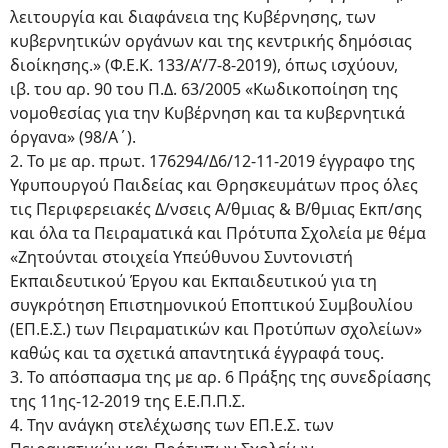
λειτουργία και διαφάνεια της Κυβέρνησης, των
κυβερνητικών οργάνων και της κεντρικής δημόσιας
διοίκησης.» (Φ.Ε.Κ. 133/Α’/7-8-2019), όπως ισχύουν,
ιβ. του αρ. 90 του Π.Δ. 63/2005 «Κωδικοποίηση της
νομοθεσίας για την Κυβέρνηση και τα κυβερνητικά
όργανα» (98/Α΄).
2. Το με αρ. πρωτ. 176294/Δ6/12-11-2019 έγγραφο της
Υφυπουργού Παιδείας και Θρησκευμάτων προς όλες
τις Περιφερειακές Δ/νσεις Α/θμιας & Β/θμιας Εκπ/σης
και όλα τα Πειραματικά και Πρότυπα Σχολεία με θέμα
«Ζητούνται στοιχεία Υπεύθυνου Συντονιστή
Εκπαιδευτικού Έργου και Εκπαιδευτικού για τη
συγκρότηση Επιστημονικού Εποπτικού Συμβουλίου
(ΕΠ.Ε.Σ.) των Πειραματικών και Προτύπων σχολείων»
καθώς και τα σχετικά απαντητικά έγγραφά τους.
3. Το απόσπασμα της με αρ. 6 Πράξης της συνεδρίασης
της 11ης-12-2019 της Ε.Ε.Π.Π.Σ.
4. Την ανάγκη στελέχωσης των ΕΠ.Ε.Σ. των