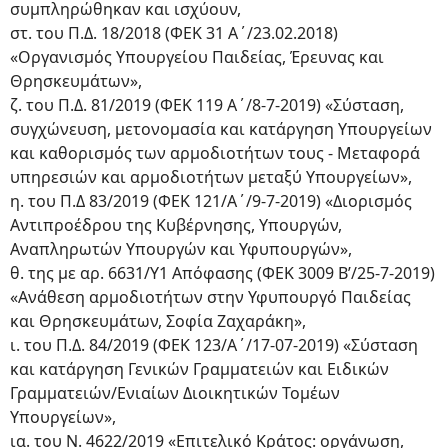
συμπληρώθηκαν και ισχύουν,
στ. του Π.Δ. 18/2018 (ΦΕΚ 31 Α΄/23.02.2018)
«Οργανισμός Υπουργείου Παιδείας, Έρευνας και
Θρησκευμάτων»,
ζ. του Π.Δ. 81/2019 (ΦΕΚ 119 Α΄/8-7-2019) «Σύσταση,
συγχώνευση, μετονομασία και κατάργηση Υπουργείων
και καθορισμός των αρμοδιοτήτων τους - Μεταφορά
υπηρεσιών και αρμοδιοτήτων μεταξύ Υπουργείων»,
η. του Π.Δ 83/2019 (ΦΕΚ 121/Α΄/9-7-2019) «Διορισμός
Αντιπροέδρου της Κυβέρνησης, Υπουργών,
Αναπληρωτών Υπουργών και Υφυπουργών»,
θ. της με αρ. 6631/Υ1 Απόφασης (ΦΕΚ 3009 Β’/25-7-2019)
«Ανάθεση αρμοδιοτήτων στην Υφυπουργό Παιδείας
και Θρησκευμάτων, Σοφία Ζαχαράκη»,
ι. του Π.Δ. 84/2019 (ΦΕΚ 123/Α΄/17-07-2019) «Σύσταση
και κατάργηση Γενικών Γραμματειών και Ειδικών
Γραμματειών/Ενιαίων Διοικητικών Τομέων
Υπουργείων»,
ια. του Ν. 4622/2019 «Επιτελικό Κράτος: οργάνωση,