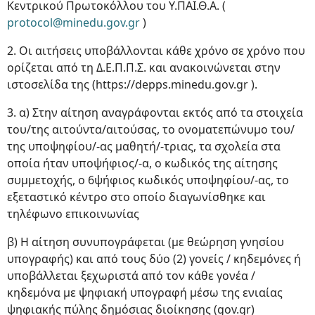
Κεντρικού Πρωτοκόλλου του Υ.ΠΑΙ.Θ.Α. (
protocol@minedu.gov.gr
)
2. Οι αιτήσεις υποβάλλονται κάθε χρόνο σε χρόνο που
ορίζεται από τη Δ.Ε.Π.Π.Σ. και ανακοινώνεται στην
ιστοσελίδα της (https://depps.minedu.gov.gr ).
3. α) Στην αίτηση αναγράφονται εκτός από τα στοιχεία
του/της αιτούντα/αιτούσας, το ονοματεπώνυμο του/
της υποψηφίου/-ας μαθητή/-τριας, τα σχολεία στα
οποία ήταν υποψήφιος/-α, ο κωδικός της αίτησης
συμμετοχής, ο 6ψήφιος κωδικός υποψηφίου/-ας, το
εξεταστικό κέντρο στο οποίο διαγωνίσθηκε και
τηλέφωνο επικοινωνίας
β) Η αίτηση συνυπογράφεται (με θεώρηση γνησίου
υπογραφής) και από τους δύο (2) γονείς / κηδεμόνες ή
υποβάλλεται ξεχωριστά από τον κάθε γονέα /
κηδεμόνα με ψηφιακή υπογραφή μέσω της ενιαίας
ψηφιακής πύλης δημόσιας διοίκησης (gov.gr)