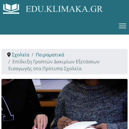
Σχολεία
Πειραματικά
Επίδειξη Γραπτών Δοκιμίων Εξετάσεων
Εισαγωγής στα Πρότυπα Σχολεία