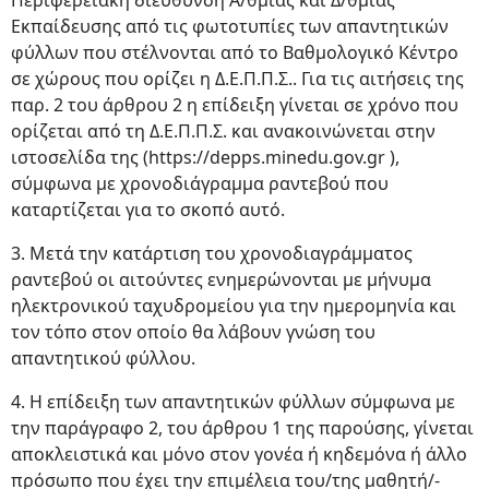
Περιφερειακή διεύθυνση Α/θμιας και Δ/θμιας
Εκπαίδευσης από τις φωτοτυπίες των απαντητικών
φύλλων που στέλνονται από το Βαθμολογικό Κέντρο
σε χώρους που ορίζει η Δ.Ε.Π.Π.Σ.. Για τις αιτήσεις της
παρ. 2 του άρθρου 2 η επίδειξη γίνεται σε χρόνο που
ορίζεται από τη Δ.Ε.Π.Π.Σ. και ανακοινώνεται στην
ιστοσελίδα της (https://depps.minedu.gov.gr ),
σύμφωνα με χρονοδιάγραμμα ραντεβού που
καταρτίζεται για το σκοπό αυτό.
3. Μετά την κατάρτιση του χρονοδιαγράμματος
ραντεβού οι αιτούντες ενημερώνονται με μήνυμα
ηλεκτρονικού ταχυδρομείου για την ημερομηνία και
τον τόπο στον οποίο θα λάβουν γνώση του
απαντητικού φύλλου.
4. Η επίδειξη των απαντητικών φύλλων σύμφωνα με
την παράγραφο 2, του άρθρου 1 της παρούσης, γίνεται
αποκλειστικά και μόνο στον γονέα ή κηδεμόνα ή άλλο
πρόσωπο που έχει την επιμέλεια του/της μαθητή/-