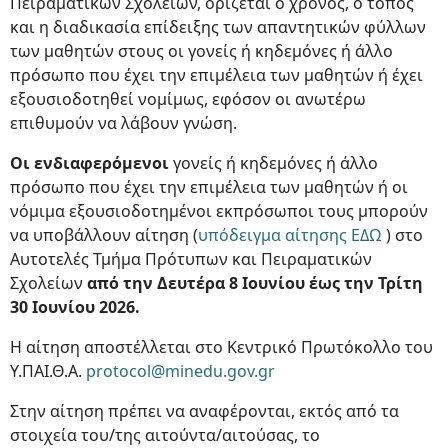
Πειραματικών Σχολείων, ορίζεται ο χρόνος, ο τόπος
και η διαδικασία επίδειξης των απαντητικών φύλλων
των μαθητών στους οι γονείς ή κηδεμόνες ή άλλο
πρόσωπο που έχει την επιμέλεια των μαθητών ή έχει
εξουσιοδοτηθεί νομίμως, εφόσον οι ανωτέρω
επιθυμούν να λάβουν γνώση.
Οι ενδιαφερόμενοι
γονείς ή κηδεμόνες ή άλλο
πρόσωπο που έχει την επιμέλεια των μαθητών ή οι
νόμιμα εξουσιοδοτημένοι εκπρόσωποι τους μπορούν
να υποβάλλουν αίτηση (
υπόδειγμα αίτησης ΕΔΩ
) στο
Αυτοτελές Τμήμα Πρότυπων και Πειραματικών
Σχολείων
από την Δευτέρα 8 Ιουνίου έως την Τρίτη
30 Ιουνίου 2026.
Η αίτηση αποστέλλεται στο Κεντρικό Πρωτόκολλο του
Υ.ΠΑΙ.Θ.Α.
protocol@minedu.gov.gr
Στην αίτηση πρέπει να αναφέρονται, εκτός από τα
στοιχεία του/της αιτούντα/αιτούσας, το