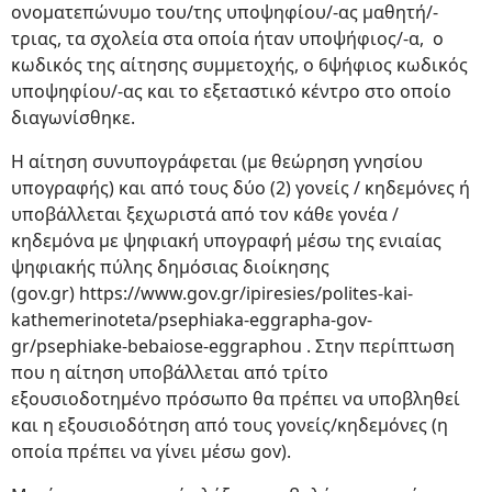
ονοματεπώνυμο του/της υποψηφίου/-ας μαθητή/-
τριας, τα σχολεία στα οποία ήταν υποψήφιος/-α, ο
κωδικός της αίτησης συμμετοχής, ο 6ψήφιος κωδικός
υποψηφίου/-ας και το εξεταστικό κέντρο στο οποίο
διαγωνίσθηκε.
Η αίτηση συνυπογράφεται (με θεώρηση γνησίου
υπογραφής) και από τους δύο (2) γονείς / κηδεμόνες ή
υποβάλλεται ξεχωριστά από τον κάθε γονέα /
κηδεμόνα με ψηφιακή υπογραφή μέσω της ενιαίας
ψηφιακής πύλης δημόσιας διοίκησης
(gov.gr)
https://www.gov.gr/ipiresies/polites-kai-
kathemerinoteta/psephiaka-eggrapha-gov-
gr/psephiake-bebaiose-eggraphou . Στην περίπτωση
που η αίτηση υποβάλλεται από τρίτο
εξουσιοδοτημένο πρόσωπο θα πρέπει να υποβληθεί
και η εξουσιοδότηση από τους γονείς/κηδεμόνες (η
οποία πρέπει να γίνει μέσω gov).