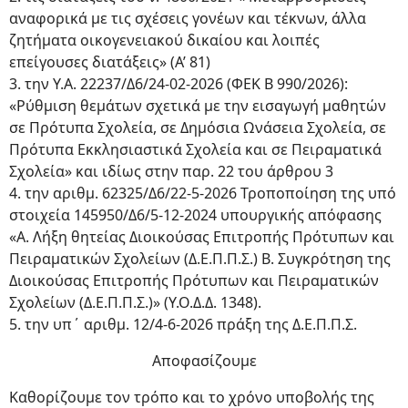
αναφορικά με τις σχέσεις γονέων και τέκνων, άλλα
ζητήματα οικογενειακού δικαίου και λοιπές
επείγουσες διατάξεις» (Α’ 81)
3. την Υ.Α. 22237/Δ6/24-02-2026 (ΦΕΚ Β 990/2026):
«Ρύθμιση θεμάτων σχετικά με την εισαγωγή μαθητών
σε Πρότυπα Σχολεία, σε Δημόσια Ωνάσεια Σχολεία, σε
Πρότυπα Εκκλησιαστικά Σχολεία και σε Πειραματικά
Σχολεία» και ιδίως στην παρ. 22 του άρθρου 3
4. την αριθμ. 62325/Δ6/22-5-2026 Τροποποίηση της υπό
στοιχεία 145950/Δ6/5-12-2024 υπουργικής απόφασης
«Α. Λήξη θητείας Διοικούσας Επιτροπής Πρότυπων και
Πειραματικών Σχολείων (Δ.Ε.Π.Π.Σ.) Β. Συγκρότηση της
Διοικούσας Επιτροπής Πρότυπων και Πειραματικών
Σχολείων (Δ.Ε.Π.Π.Σ.)» (Υ.Ο.Δ.Δ. 1348).
5. την υπ΄ αριθμ. 12/4-6-2026 πράξη της Δ.Ε.Π.Π.Σ.
Αποφασίζουμε
Καθορίζουμε τον τρόπο και το χρόνο υποβολής της