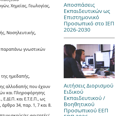
Αποσπάσεις
ν, Χημείας, Γεωλογίας,
Εκπαιδευτικών ως
Επιστημονικό
Προσωπικό στο ΙΕΠ
2026-2030
ής, Νοσηλευτικής,
τα παραπάνω γνωστικών
 της ημεδαπής,
Αιτήσεις Διορισμού
ης αλλοδαπής που έχουν
Ειδικού
κών και Πληροφόρησης
Εκπαιδευτικού /
Ε.ΔΙ.Π. και Ε.Τ.Ε.Π., ως
Βοηθητικού
άρθρο 34, παρ. 1, 7 και 8.
Προσωπικού ΕΕΠ
απτυχιακούς/ες φοιτητές/