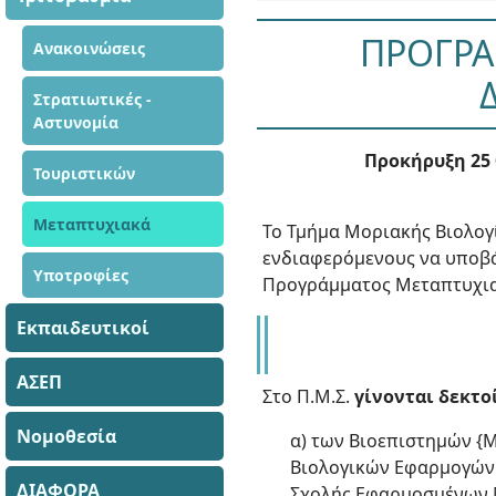
ΠΡΟΓΡΑ
Ανακοινώσεις
Στρατιωτικές -
Αστυνομία
Προκήρυξη 25 
Τουριστικών
Μεταπτυχιακά
Το Τμήμα Μοριακής Βιολογ
ενδιαφερόμενους να υποβά
Υποτροφίες
Προγράμματος Μεταπτυχια
Εκπαιδευτικοί
ΑΣΕΠ
Στο Π.Μ.Σ.
γίνονται δεκτο
Νομοθεσία
α) των Βιοεπιστημών {Μ
Βιολογικών Εφαρμογών κ
ΔΙΑΦΟΡΑ
Σχολής Εφαρμοσμένων Μ