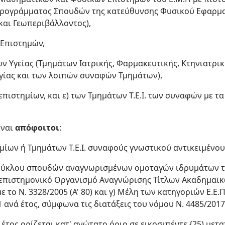
ογράμματος Σπουδών της κατεύθυνσης Φυσικού Εφαρμογώ
και Γεωπεριβάλλοντος),
 Επιστημών,
ν Υγείας (Τμημάτων Ιατρικής, Φαρμακευτικής, Κτηνιατρικ
ογίας και των λοιπών συναφών Τμημάτων),
πιστημίων, και ε) των Τμημάτων Τ.Ε.Ι. των συναφών με 
ίναι
απόφοιτοι
:
ίων ή Τμημάτων Τ.Ε.Ι. συναφούς γνωστικού αντικειμένου
 κύκλου σπουδών αναγνωρισμένων ομοταγών ιδρυμάτων τ
ιεπιστημονικό Οργανισμό Αναγνώρισης Τίτλων Ακαδημαϊ
ε το Ν. 3328/2005 (Α' 80) και γ) Μέλη των κατηγοριών Ε.Ε.Π., 
 ανά έτος, σύμφωνα τις διατάξεις του νόμου Ν. 4485/2017, 
 έτος ορίζεται κατ' ανώτατο όριο σε εικοσιπέντε {25) μετ