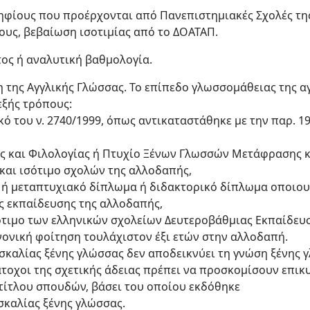
ψηφίους που προέρχονται από Πανεπιστημιακές Σχολές τη
ους, βεβαίωση ισοτιμίας από το ΔΟΑΤΑΠ.
ος ή αναλυτική βαθμολογία.
 της Αγγλικής Γλώσσας. Το επίπεδο γλωσσομάθειας της α
εξής τρόπους:
κό του ν. 2740/1999, όπως αντικαταστάθηκε με την παρ. 19
ας και Φιλολογίας ή Πτυχίο Ξένων Γλωσσών Μετάφρασης κ
και ισότιμο σχολών της αλλοδαπής,
ό ή μεταπτυχιακό δίπλωμα ή διδακτορικό δίπλωμα οποι
ς εκπαίδευσης της αλλοδαπής,
σότιμο των ελληνικών σχολείων Δευτεροβάθμιας Εκπαίδευ
νονική φοίτηση τουλάχιστον έξι ετών στην αλλοδαπή.
σκαλίας ξένης γλώσσας δεν αποδεικνύει τη γνώση ξένης γλ
άτοχοι της σχετικής άδειας πρέπει να προσκομίσουν επι
τίτλου σπουδών, βάσει του οποίου εκδόθηκε
σκαλίας ξένης γλώσσας.