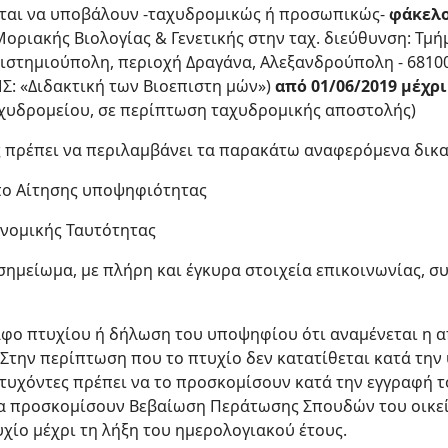
ται να υποβάλουν -ταχυδρομικώς ή προσωπικώς-
φάκελο
οριακής Βιολογίας & Γενετικής στην ταχ. διεύθυνση: Τμή
πιστημιούπολη, περιοχή Δραγάνα, Αλεξανδρούπολη - 68100)
Σ: «Διδακτική των Βιοεπιστη μών»)
από 01/06/2019 μέχρι
χυδρομείου, σε περίπτωση ταχυδρομικής αποστολής)
πρέπει να περιλαμβάνει τα παρακάτω αναφερόμενα δικα
πο Αίτησης υποψηφιότητας
νομικής Ταυτότητας
σημείωμα, με πλήρη και έγκυρα στοιχεία επικοινωνίας, 
αφο πτυχίου ή δήλωση του υποψηφίου ότι αναμένεται η α
 Στην περίπτωση που το πτυχίο δεν κατατίθεται κατά τη
ιτυχόντες πρέπει να το προσκομίσουν κατά την εγγραφή το
α προσκομίσουν Βεβαίωση Περάτωσης Σπουδών του οικεί
υχίο μέχρι τη λήξη του ημερολογιακού έτους.