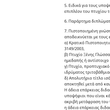
5. Ειδικά για τους υπο
επιπλέον του πτυχίου τ
6. Παράρτημα διπλώματ
7. Πιστοποιημένη γνώση
αποδεικνύεται με τους 
α) Κρατικό Πιστοποιητι
3149/2003,
β) Πτυχίο Ξένης Γλώσσ
ημεδαπής ή αντίστοιχο 
γ) Πτυχίο, προπτυχιακ
ιδρύματος τριτοβάθμια
δ) Απολυτήριο τίτλο ι
αποκτηθεί μετά από κα
Η άδεια επάρκειας διδα
υποψήφιοι που είναι κ
ακριβή μετάφραση του 
η άδεια επάρκειας διδα