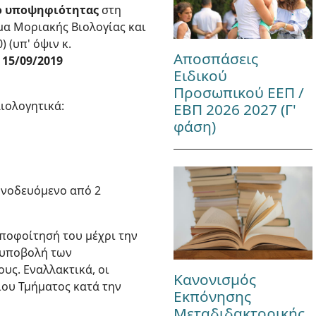
 υποψηφιότητας
στη
μα Μοριακής Βιολογίας και
 (υπ' όψιν κ.
Αποσπάσεις
 15/09/2019
Ειδικού
Προσωπικού ΕΕΠ /
ιολογητικά:
ΕΒΠ 2026 2027 (Γ'
φάση)
συνοδευόμενο από 2
ποφοίτησή του μέχρι την
ν υποβολή των
υς. Εναλλακτικά, οι
Κανονισμός
ου Τμήματος κατά την
Εκπόνησης
Μεταδιδακτορικής