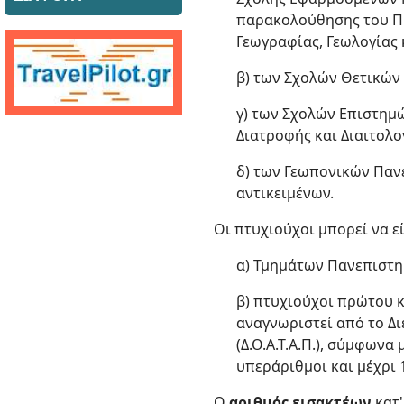
παρακολούθησης του Πρ
Γεωγραφίας, Γεωλογίας 
β) των Σχολών Θετικών
γ) των Σχολών Επιστημώ
Διατροφής και Διαιτολ
δ) των Γεωπονικών Πανε
αντικειμένων.
Οι πτυχιούχοι μπορεί να ε
α) Τμημάτων Πανεπιστημ
β) πτυχιούχοι πρώτου
αναγνωριστεί από το Δ
(Δ.Ο.Α.Τ.Α.Π.), σύμφωνα μ
υπεράριθμοι και μέχρι 1
Ο
αριθμός εισακτέων
κατ'