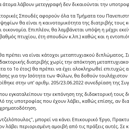
 άτομα λάβουν μετεγγραφή δεν δικαιούνται την υποτροφ
ακτορικές Σπουδές αφορούν όλα τα Τμήματα του Πανεπιστ
ψηφίων θα είναι η καινοτομικότητα της διατριβής τους κ
ι οικονομία. Επιπλέον, θα λαμβάνεται υπόψη η μέχρι εκε
αθμός πτυχίου, έτη σπουδών κ.λπ.) καθώς και η εντοπιό
θα πρέπει να είναι κάτοχοι μεταπτυχιακού διπλώματος. 
ιδακτορικής διατριβής χωρίς την απόκτηση μεταπτυχιακο
τα το 1ο έτος) θα πρέπει να έχει ολοκληρωθεί επιτυχώς α
σης για την Ισότητα των Φύλων, θα δοθούν τουλάχιστον 
ίθηκε στην υπ’ αριθμ. 205/23.06.2022 συνεδρίαση της Συ
που εγκαταλείπουν την εκπόνηση της διδακτορική τους δ
λό της υποτροφίας που έχουν λάβει, καθώς επίσης, αν δ
η χρηματοδότηση.
ζελόπουλος", μπορεί να κάνει Επικουρικό Έργο, Πρακτικ
ν λάβει περιορισμένη αμοιβή από τις πράξεις αυτές. Σε 