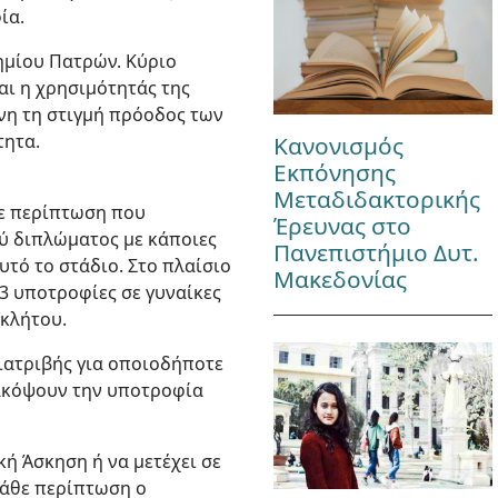
ία.
ημίου Πατρών. Κύριο
αι η χρησιμότητάς της
ίνη τη στιγμή πρόοδος των
τητα.
Κανονισμός
Εκπόνησης
Μεταδιδακτορικής
Σε περίπτωση που
Έρευνας στο
ύ διπλώματος με κάποιες
Πανεπιστήμιο Δυτ.
υτό το στάδιο. Στο πλαίσιο
Μακεδονίας
3 υποτροφίες σε γυναίκες
γκλήτου.
ιατριβής για οποιοδήποτε
ιακόψουν την υποτροφία
ή Άσκηση ή να μετέχει σε
κάθε περίπτωση ο