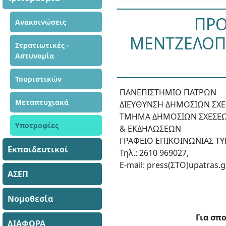
ΠΡΟ
Ανακοινώσεις
ΜΕΝΤΖΕΛΟΠΟ
Στρατιωτικές -
Αστυνομία
Τουριστικών
ΠΑΝΕΠΙΣΤΗΜΙΟ ΠΑΤΡΩΝ
Μεταπτυχιακά
ΔΙΕΥΘΥΝΣΗ ΔΗΜΟΣΙΩΝ ΣΧΕ
ΤΜΗΜΑ ΔΗΜΟΣΙΩΝ ΣΧΕΣΕΩ
Υποτροφίες
& ΕΚΔΗΛΩΣΕΩΝ
ΓΡΑΦΕΙΟ ΕΠΙΚΟΙΝΩΝΙΑΣ Τ
Εκπαιδευτικοί
Τηλ.: 2610 969027,
E-mail: press(ΣΤΟ)upatras.g
ΑΣΕΠ
Νομοθεσία
Για σπ
ΔΙΑΦΟΡΑ