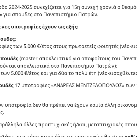
οδο 2024-2025 συνεχίζεται για 15η συνεχή χρονιά ο θεσμ
 για σπουδές στο Πανεπιστήμιο Πατρών.
νες υποτροφίες έχουν ως εξής:
πουδές
:
φίες των 5.000 €/έτος στους πρωτοετείς φοιτητές (νέο-ει
Σπουδές
(master-αποκλειστικά για αποφοίτους του Πανεπ
ούνται αποκλειστικά στο Πανεπιστήμιο Πατρών):
των 5.000 €/έτος και για δύο το πολύ έτη (νέο-εισαχθέντες
πουδές
17 υποτροφίες «ΑΝΔΡΕΑΣ ΜΕΝΤΖΕΛΟΠΟΥΛΟΣ» των 10.
υν υποτροφία δεν θα πρέπει να έχουν καμία άλλη οικονο
ς.
αράλληλα άλλες προπτυχιακές ή/και, μεταπτυχιακές σπου
ολής
των αιτήσεων για όλες τις υποτροφίες θα είναι κ
αθ’