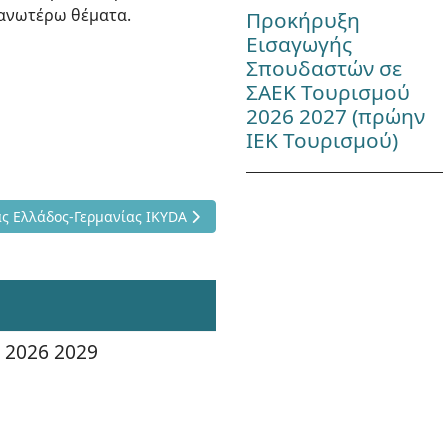
 ανωτέρω θέματα.
Προκήρυξη
Εισαγωγής
Σπουδαστών σε
ΣΑΕΚ Τουρισμού
2026 2027 (πρώην
ΙΕΚ Τουρισμού)
ΝΤΑΦΥΛΛΙΔΗ 2024
κής Συνεργασίας Ελλάδος-Γερμανίας IKYDA
ς Ελλάδος-Γερμανίας IKYDA
 2026 2029