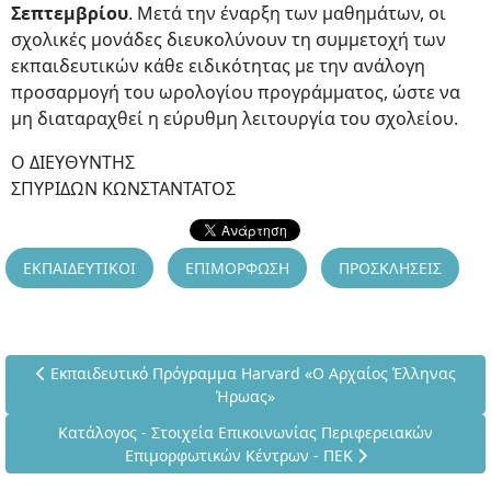
Σεπτεμβρίου
. Μετά την έναρξη των μαθημάτων, οι
σχολικές μονάδες διευκολύνουν τη συμμετοχή των
εκπαιδευτικών κάθε ειδικότητας με την ανάλογη
προσαρμογή του ωρολογίου προγράμματος, ώστε να
μη διαταραχθεί η εύρυθμη λειτουργία του σχολείου.
Ο ΔΙΕΥΘΥΝΤΗΣ
ΣΠΥΡΙΔΩΝ ΚΩΝΣΤΑΝΤΑΤΟΣ
ΕΚΠΑΙΔΕΥΤΙΚΟΙ
ΕΠΙΜΟΡΦΩΣΗ
ΠΡΟΣΚΛΗΣΕΙΣ
Προηγούμενο άρθρο: Εκπαιδευτικό Πρόγραμμα Harvard «Ο Α
Εκπαιδευτικό Πρόγραμμα Harvard «Ο Αρχαίος Έλληνας
Ήρωας»
Επόμενο άρθρο: Κατάλογος - Στοιχεία Επικοινωνίας Περι
Κατάλογος - Στοιχεία Επικοινωνίας Περιφερειακών
Επιμορφωτικών Κέντρων - ΠΕΚ