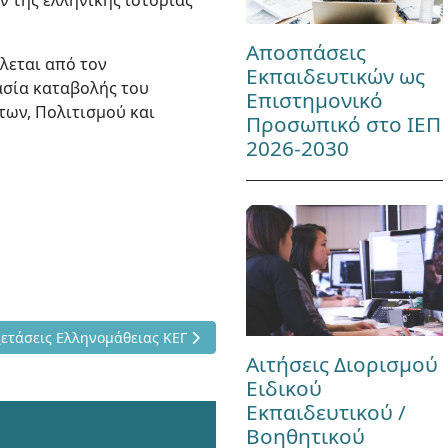
 της ελληνικής ιστορίας
Αποσπάσεις
λεται από τον
Εκπαιδευτικών ως
ασία καταβολής του
Επιστημονικό
ων, Πολιτισμού και
Προσωπικό στο ΙΕΠ
2026-2030
λογητές στις Εξετάσεις Ελληνομάθειας ΚΕΓ
ξετάσεις Ελληνομάθειας ΚΕΓ
Αιτήσεις Διορισμού
Ειδικού
Εκπαιδευτικού /
Βοηθητικού