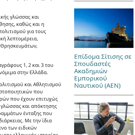
ικής γλώσσας και
θησης, καθώς και η
πολιτισμού για τους
ική λεπτομέρεια,
ι Θρησκευμάτων,
Επίδομα Σίτισης σε
Σπουδαστές
γράφους 1, 2 και 3 του
Ακαδημιών
νόμιμα στην Ελλάδα.
Εμπορικού
ολιτισμού και Αθλητισμού
Ναυτικού (ΑΕΝ)
ιστοποιητικών που
ωρών που έχουν επιτυχώς
 γλώσσας και απόκτησης
γραμμάτων ένταξης που
ιάρκειας. Με την ίδια
ενο των ειδικών