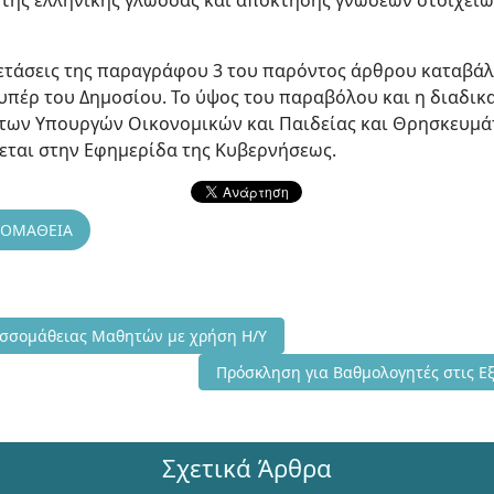
ης ελληνικής γλώσσας και απόκτησης γνώσεων στοιχείων
εξετάσεις της παραγράφου 3 του παρόντος άρθρου καταβάλ
πέρ του Δημοσίου. Το ύψος του παραβόλου και η διαδικ
των Υπουργών Οικονομικών και Παιδείας και Θρησκευμάτ
εται στην Εφημερίδα της Κυβερνήσεως.
ΣΟΜΑΘΕΙΑ
ις Αξιολόγησης Γλωσσομάθειας Μαθητών με χρήση Η/Υ
ωσσομάθειας Μαθητών με χρήση Η/Υ
Επόμενο άρθρο: Πρόσκληση για Βαθμο
Πρόσκληση για Βαθμολογητές στις Ε
Σχετικά Άρθρα