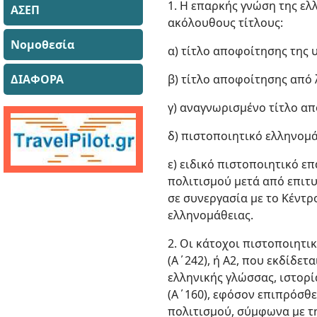
1. Η επαρκής γνώση της ελ
ΑΣΕΠ
ακόλουθους τίτλους:
Νομοθεσία
α) τίτλο αποφοίτησης της
ΔΙΑΦΟΡΑ
β) τίτλο αποφοίτησης από 
γ) αναγνωρισμένο τίτλο α
δ) πιστοποιητικό ελληνομά
ε) ειδικό πιστοποιητικό ε
πολιτισμού μετά από επιτυ
σε συνεργασία με το Κέντρ
ελληνομάθειας.
2. Οι κάτοχοι πιστοποιητι
(Α΄242), ή Α2, που εκδίδετ
ελληνικής γλώσσας, ιστορί
(Α΄160), εφόσον επιπρόσθε
πολιτισμού, σύμφωνα με τ