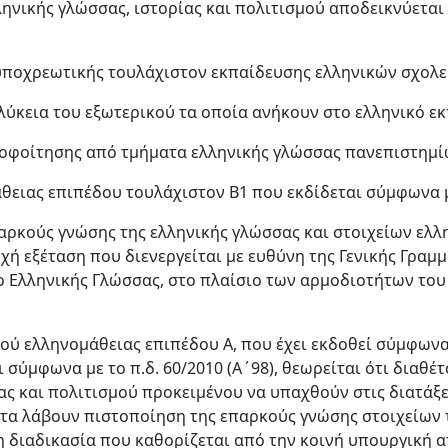
ληνικής γλώσσας, ιστορίας και πολιτισμού αποδεικνύεται
 υποχρεωτικής τουλάχιστον εκπαίδευσης ελληνικών σχολε
λύκεια του εξωτερικού τα οποία ανήκουν στο ελληνικό ε
ποφοίτησης από τμήματα ελληνικής γλώσσας πανεπιστημί
θειας επιπέδου τουλάχιστον Β1 που εκδίδεται σύμφωνα με
παρκούς γνώσης της ελληνικής γλώσσας και στοιχείων ελλη
χή εξέταση που διενεργείται με ευθύνη της Γενικής Γραμ
ο Ελληνικής Γλώσσας, στο πλαίσιο των αρμοδιοτήτων του
κού ελληνομάθειας επιπέδου Α, που έχει εκδοθεί σύμφωνα 
αι σύμφωνα με το π.δ. 60/2010 (Α΄98), θεωρείται ότι διαθ
ας και πολιτισμού προκειμένου να υπαχθούν στις διατάξει
τα λάβουν πιστοποίηση της επαρκούς γνώσης στοιχείων τ
η διαδικασία που καθορίζεται από την κοινή υπουργική