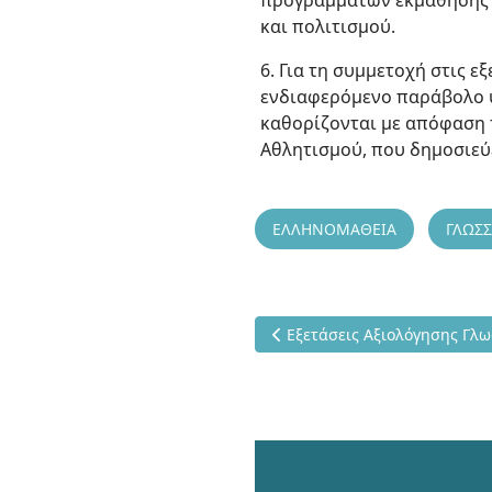
προγραμμάτων εκμάθησης τ
και πολιτισμού.
6. Για τη συμμετοχή στις 
ενδιαφερόμενο παράβολο υ
καθορίζονται με απόφαση 
Αθλητισμού, που δημοσιεύ
ΕΛΛΗΝΟΜΑΘΕΙΑ
ΓΛΩΣ
Προηγούμενο άρθρο: Εξετάσε
Εξετάσεις Αξιολόγησης Γλ