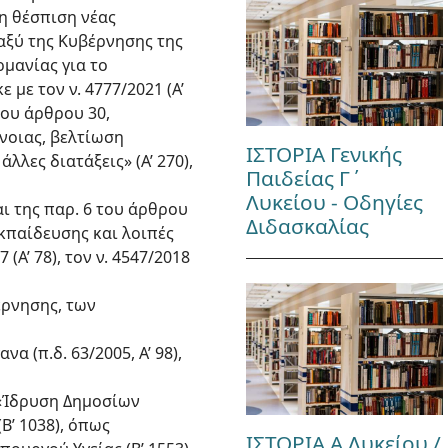
τη θέσπιση νέας
αξύ της Κυβέρνησης της
μανίας για το
με τον ν. 4777/2021 (Α’
 του άρθρου 30,
άνοιας, βελτίωση
ΙΣΤΟΡΙΑ Γενικής
λες διατάξεις» (Α’ 270),
Παιδείας Γ΄
Λυκείου - Οδηγίες
και της παρ. 6 του άρθρου
Διδασκαλίας
Εκπαίδευσης και λοιπές
 (Α’ 78), τον ν. 4547/2018
έρνησης, των
 (π.δ. 63/2005, Α’ 98),
 «Ίδρυση Δημοσίων
Β’ 1038), όπως
ΙΣΤΟΡΙΑ Α Λυκείου /