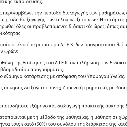
τικής εκπαίδευσης.
ης περιλαμβάνει την περίοδο διεξαγωγής των μαθημάτων
 περίοδο διεξαγωγής των τελικών εξετάσεων. Η κατάρτιση
ηρωθεί όλες οι προβλεπόμενες διδακτικές ώρες, όπως αυ
δικότητας.
οποία σε ένα ή περισσότερα Δ.Ι.Ε.Κ. δεν πραγματοποιηθεί 
ών ωρών:
υθύνη της Διοίκησης του Δ.Ι.Ε.Κ. αναπλήρωση των διδακτ
εβδομαδιαίου προγράμματος.
το εξάμηνο κατάρτισης με απόφαση του Υπουργού Υγείας.
ής άσκησης διεξάγεται συνεχιζόμενα ή τμηματικά, με βάση
 οποιοδήποτε εξάμηνο και διεξαγωγή πρακτικής άσκησης 
ατοποιείται με τη μέθοδο της μαθητείας, η μάθηση σε χώ
ήντα τοις εκατό (50%) του συνόλου της διάρκειας της κατ