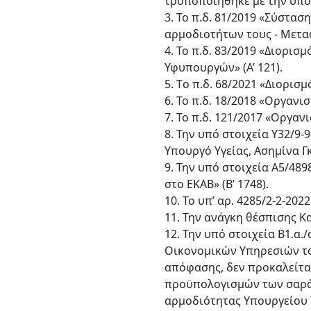
τροποποιήθηκε με την υπό 
3. Το π.δ. 81/2019 «Σύστα
αρμοδιοτήτων τους - Μετα
4. Το π.δ. 83/2019 «Διορ
Υφυπουργών» (Α’ 121).
5. Tο π.δ. 68/2021 «Διορι
6. Το π.δ. 18/2018 «Οργανι
7. Το π.δ. 121/2017 «Οργανι
8. Την υπό στοιχεία Υ32/
Υπουργό Υγείας, Ασημίνα Γκ
9. Την υπό στοιχεία Α5/48
στο ΕΚΑΒ» (Β’ 1748).
10. Το υπ’ αρ. 4285/2-2-20
11. Την ανάγκη θέσπισης Κ
12. Την υπό στοιχεία Β1.α
Οικονομικών Υπηρεσιών το
απόφασης, δεν προκαλείτα
προϋπολογισμών των σαράντ
αρμοδιότητας Υπουργείου 