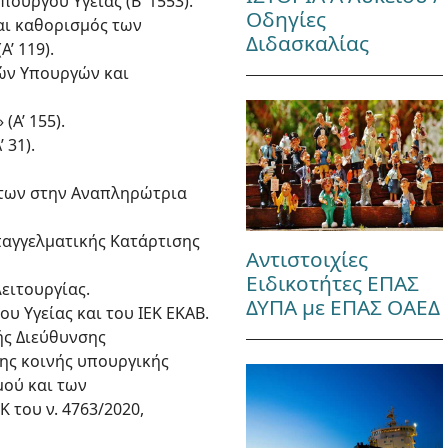
ουργού Υγείας (Β’ 1553).
Οδηγίες
και καθορισμός των
Διδασκαλίας
’ 119).
τών Υπουργών και
Α’ 155).
 31).
ήτων στην Αναπληρώτρια
παγγελματικής Κατάρτισης
Αντιστοιχίες
Ειδικοτήτες ΕΠΑΣ
Λειτουργίας.
ΔΥΠΑ με ΕΠΑΣ ΟΑΕΔ
υ Υγείας και του ΙΕΚ ΕΚΑΒ.
κής Διεύθυνσης
ης κοινής υπουργικής
μού και των
 του ν. 4763/2020,