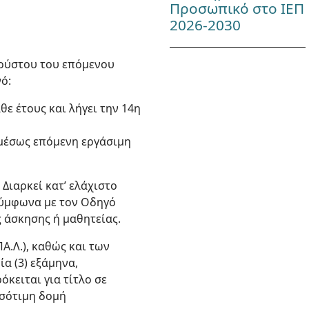
Προσωπικό στο ΙΕΠ
2026-2030
υγούστου του επόμενου
νό:
ε έτους και λήγει την 14η
αμέσως επόμενη εργάσιμη
 Διαρκεί κατ’ ελάχιστο
 σύμφωνα με τον Οδηγό
 άσκησης ή μαθητείας.
Α.Λ.), καθώς και των
α (3) εξάμηνα,
κειται για τίτλο σε
ισότιμη δομή