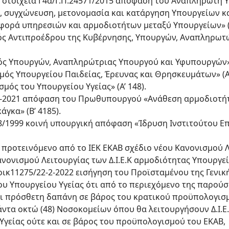
στοιχεία Γ4α/Γ.Π.24571/2015 απόφαση του Αναπληρωτή Υπ
ση, συγχώνευση, μετονομασία και κατάργηση Υπουργείων 
φορά υπηρεσιών και αρμοδιοτήτων μεταξύ Υπουργείων» (Α
ισμός Αντιπροέδρου της Κυβέρνησης, Υπουργών, Αναπληρω
σμός Υπουργών, Αναπληρώτριας Υπουργού και Υφυπουργών» (
σμός Υπουργείου Παιδείας, Έρευνας και Θρησκευμάτων» (Α’
σμός του Υπουργείου Υγείας» (Α’ 148).
9-9-2021 απόφαση του Πρωθυπουργού «Ανάθεση αρμοδιοτ
άγκα» (Β’ 4185).
98/1999 κοινή υπουργική απόφαση «Ίδρυση Ινστιτούτου Ε
22 προτεινόμενο από το ΙΕΚ ΕΚΑΒ σχέδιο νέου Κανονισμού 
ανονισμού Λειτουργίας των Δ.Ι.Ε.Κ αρμοδιότητας Υπουργείο
./οικ11275/22-2-2022 εισήγηση του Προϊσταμένου της Γενι
υ Υπουργείου Υγείας ότι από το περιεχόμενο της παρούσ
ι πρόσθετη δαπάνη σε βάρος του κρατικού προϋπολογισ
α οκτώ (48) Νοσοκομείων όπου θα λειτουργήσουν Δ.Ι.Ε.Κ
Υγείας ούτε και σε βάρος του προϋπολογισμού του ΕΚΑΒ,