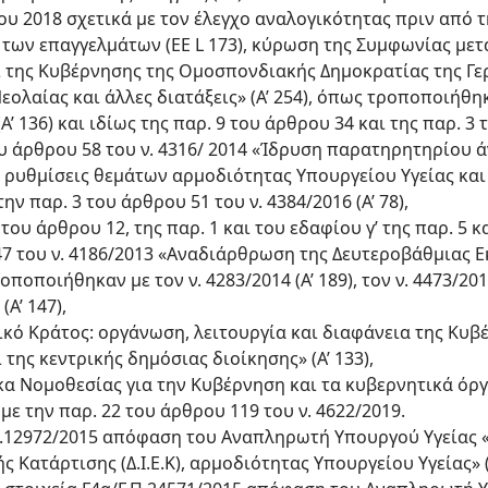
ου 2018 σχετικά με τον έλεγχο αναλογικότητας πριν από 
των επαγγελμάτων (EE L 173), κύρωση της Συμφωνίας μετ
ι της Κυβέρνησης της Ομοσπονδιακής Δημοκρατίας της Γερ
λαίας και άλλες διατάξεις» (Α’ 254), όπως τροποποιήθηκε 
 (Α’ 136) και ιδίως της παρ. 9 του άρθρου 34 και της παρ. 3
 του άρθρου 58 του ν. 4316/ 2014 «Ίδρυση παρατηρητηρίου 
 ρυθμίσεις θεμάτων αρμοδιότητας Υπουργείου Υγείας και άλ
ν παρ. 3 του άρθρου 51 του ν. 4384/2016 (Α’ 78),
 του άρθρου 12, της παρ. 1 και του εδαφίου γ’ της παρ. 5 
 47 του ν. 4186/2013 «Αναδιάρθρωση της Δευτεροβάθμιας 
οποποιήθηκαν με τον ν. 4283/2014 (Α’ 189), τον ν. 4473/2017
(Α’ 147),
ελικό Κράτος: οργάνωση, λειτουργία και διαφάνεια της Κυβ
της κεντρικής δημόσιας διοίκησης» (Α’ 133),
α Νομοθεσίας για την Κυβέρνηση και τα κυβερνητικά όργανα
ε την παρ. 22 του άρθρου 119 του ν. 4622/2019.
Γ.Π.12972/2015 απόφαση του Αναπληρωτή Υπουργού Υγείας
 Κατάρτισης (Δ.Ι.Ε.Κ), αρμοδιότητας Υπουργείου Υγείας» (