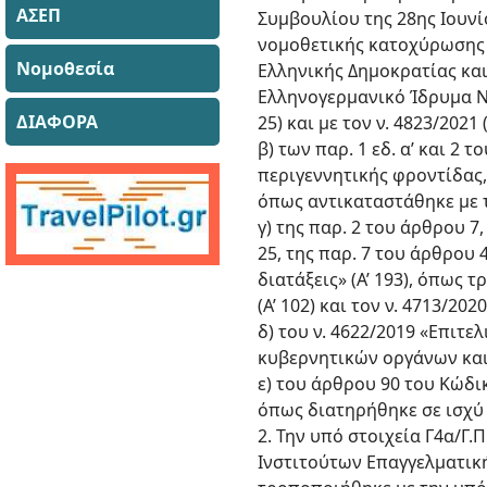
ΑΣΕΠ
Συμβουλίου της 28ης Ιουνί
νομοθετικής κατοχύρωσης 
Νομοθεσία
Ελληνικής Δημοκρατίας κα
Ελληνογερμανικό Ίδρυμα Νεο
ΔΙΑΦΟΡΑ
25) και με τον ν. 4823/2021
β) των παρ. 1 εδ. α’ και 2
περιγεννητικής φροντίδας,
όπως αντικαταστάθηκε με τη
γ) της παρ. 2 του άρθρου 7,
25, της παρ. 7 του άρθρου
διατάξεις» (Α’ 193), όπως τρ
(Α’ 102) και τον ν. 4713/2020 
δ) του ν. 4622/2019 «Επιτ
κυβερνητικών οργάνων και 
ε) του άρθρου 90 του Κώδικ
όπως διατηρήθηκε σε ισχύ μ
2. Την υπό στοιχεία Γ4α/
Ινστιτούτων Επαγγελματικής