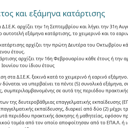
έτος και εξάμηνα κατάρτισης
α Δ.Ι.Ε.Κ. αρχίζει την 1η Σεπτεμβρίου και λήγει την 31η Α
ο αυτοτελή εξάμηνα κατάρτισης, το χειμερινό και το εαρι
κατάρτισης αρχίζει την πρώτη Δευτέρα του Οκτωβρίου κάθ
νου έτους.
άρτισης αρχίζει την 16η Φεβρουαρίου κάθε έτους ή την 
 Ιουνίου του ίδιου έτους
ση στα Δ.Ι.Ε.Κ. ξεκινά κατά το χειμερινό ή εαρινό εξάμηνο.
εν δύναται να υπερβαίνει τα πέντε (5) συνολικά εξάμηνα,
ς, συμπεριλαμβανομένης σε αυτά της περιόδου πρακτικής
των της δευτεροβάθμιας επαγγελματικής εκπαίδευσης (ΕΠ
παγγελματικής εκπαίδευσης, διαρκεί από δύο (2) μέχρι τρί
τά περιόδου πρακτικής άσκησης ή μαθητείας, εφόσον πρό
ικού τομέα από τον οποίο αποφοίτησαν από το ΕΠΑ.Λ. ή 