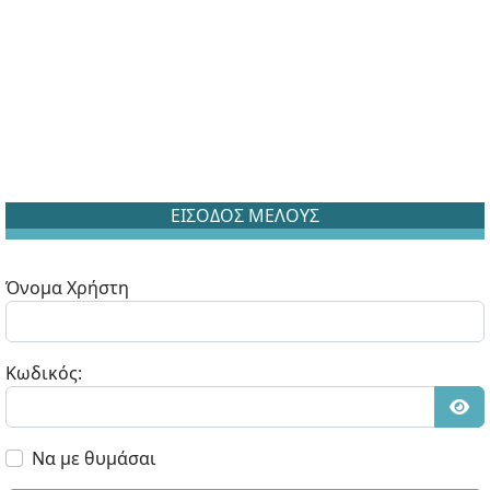
ΕΙΣΟΔΟΣ ΜΕΛΟΥΣ
Όνομα Χρήστη
Κωδικός:
Εμφ
Να με θυμάσαι