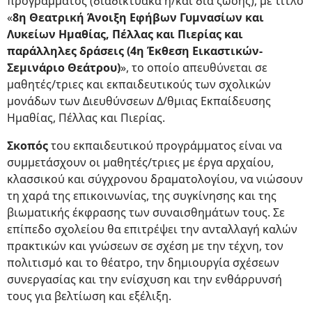
προγράμματος (διαδικτυακά ή/και διά ζώσης), με τίτλο
«
8η Θεατρική Άνοιξη Εφήβων Γυμνασίων και
Λυκείων Ημαθίας, Πέλλας και Πιερίας και
παράλληλες δράσεις (4η Έκθεση Εικαστικών-
Σεμινάριο Θεάτρου)
», το οποίο απευθύνεται σε
μαθητές/τριες και εκπαιδευτικούς των σχολικών
μονάδων των Διευθύνσεων Δ/θμιας Εκπαίδευσης
Ημαθίας, Πέλλας και Πιερίας.
Σκοπός
του εκπαιδευτικού προγράμματος είναι να
συμμετάσχουν οι μαθητές/τριες με έργα αρχαίου,
κλασσικού και σύγχρονου δραματολογίου, να νιώσουν
τη χαρά της επικοινωνίας, της συγκίνησης και της
βιωματικής έκφρασης των συναισθημάτων τους. Σε
επίπεδο σχολείου θα επιτρέψει την ανταλλαγή καλών
πρακτικών και γνώσεων σε σχέση με την τέχνη, τον
πολιτισμό και το θέατρο, την δημιουργία σχέσεων
συνεργασίας και την ενίσχυση και την ενθάρρυνσή
τους για βελτίωση και εξέλιξη.