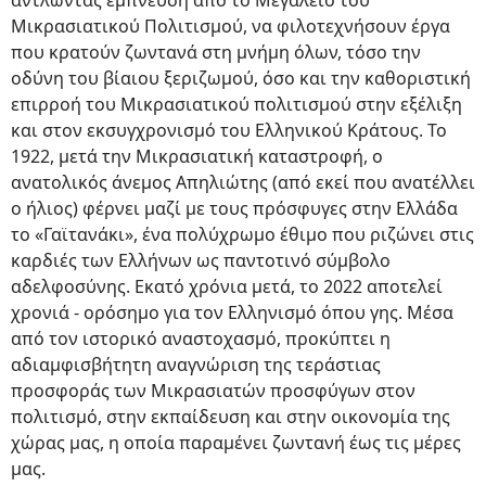
αντλώντας έμπνευση από το Μεγαλείο του
Μικρασιατικού Πολιτισμού, να φιλοτεχνήσουν έργα
που κρατούν ζωντανά στη μνήμη όλων, τόσο την
οδύνη του βίαιου ξεριζωμού, όσο και την καθοριστική
επιρροή του Μικρασιατικού πολιτισμού στην εξέλιξη
και στον εκσυγχρονισμό του Ελληνικού Κράτους. Το
1922, μετά την Μικρασιατική καταστροφή, ο
ανατολικός άνεμος Απηλιώτης (από εκεί που ανατέλλει
ο ήλιος) φέρνει μαζί με τους πρόσφυγες στην Ελλάδα
το «Γαϊτανάκι», ένα πολύχρωμο έθιμο που ριζώνει στις
καρδιές των Ελλήνων ως παντοτινό σύμβολο
αδελφοσύνης. Εκατό χρόνια μετά, το 2022 αποτελεί
χρονιά - ορόσημο για τον Ελληνισμό όπου γης. Μέσα
από τον ιστορικό αναστοχασμό, προκύπτει η
αδιαμφισβήτητη αναγνώριση της τεράστιας
προσφοράς των Μικρασιατών προσφύγων στον
πολιτισμό, στην εκπαίδευση και στην οικονομία της
χώρας μας, η οποία παραμένει ζωντανή έως τις μέρες
μας.