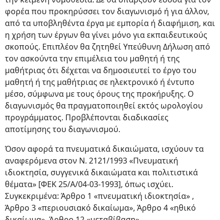
φορέα που προκηρύσσει τον διαγωνισμό ή για άλλον,
από τα υποβληθέντα έργα με εμπορία ή διαφήμιση, και
η χρήση των έργων θα γίνει μόνο για εκπαιδευτικούς
σκοπούς. Επιπλέον θα ζητηθεί Υπεύθυνη Δήλωση από
τον ασκούντα την επιμέλεια του μαθητή ή της
μαθήτριας ότι δέχεται να δημοσιευτεί το έργο του
μαθητή ή της μαθήτριας σε ηλεκτρονικό ή έντυπο
μέσο, σύμφωνα με τους όρους της προκήρυξης. Ο
διαγωνισμός θα πραγματοποιηθεί εκτός ωρολογίου
προγράμματος. Προβλέπονται διαδικασίες
αποτίμησης του διαγωνισμού.
Όσον αφορά τα πνευματικά δικαιώματα, ισχύουν τα
αναφερόμενα στον Ν. 2121/1993 «Πνευματική
ιδιοκτησία, συγγενικά δικαιώματα και πολιτιστικά
θέματα» [ΦΕΚ 25/Α/04-03-1993], όπως ισχύει.
Συγκεκριμένα: Άρθρο 1 «πνευματική ιδιοκτησία» ,
Άρθρο 3 «περιουσιακό δικαίωμα», Άρθρο 4 «ηθικό
δικαίωμα», Άρθρο 12 «μεταβίβαση».