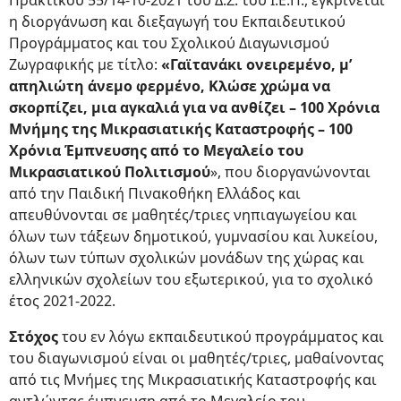
Πρακτικού 55/14-10-2021 του Δ.Σ. του Ι.Ε.Π., εγκρίνεται
η διοργάνωση και διεξαγωγή του Εκπαιδευτικού
Προγράμματος και του Σχολικού Διαγωνισμού
Ζωγραφικής με τίτλο:
«Γαϊτανάκι ονειρεμένο, μ’
απηλιώτη άνεμο φερμένο, Κλώσε χρώμα να
σκορπίζει, μια αγκαλιά για να ανθίζει – 100 Χρόνια
Μνήμης της Μικρασιατικής Καταστροφής – 100
Χρόνια Έμπνευσης από το Μεγαλείο του
Μικρασιατικού Πολιτισμού
», που διοργανώνονται
από την Παιδική Πινακοθήκη Ελλάδος και
απευθύνονται σε μαθητές/τριες νηπιαγωγείου και
όλων των τάξεων δημοτικού, γυμνασίου και λυκείου,
όλων των τύπων σχολικών μονάδων της χώρας και
ελληνικών σχολείων του εξωτερικού, για το σχολικό
έτος 2021-2022.
Στόχος
του εν λόγω εκπαιδευτικού προγράμματος και
του διαγωνισμού είναι οι μαθητές/τριες, μαθαίνοντας
από τις Μνήμες της Μικρασιατικής Καταστροφής και