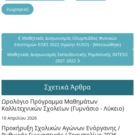
Ζωγραφική
Προηγούμενο άρθρο: Μαθητικός Διαγωνισμός Ολυμπιάδα
Μαθητικός Διαγωνισμός Ολυμπιάδας Φυσικών
Επιστημών EOES 2022 (πρώην EUSO) - (Ματαιώθηκε)
Επόμενο άρθρο: Μαθητικός Διαγωνισμός Εκπαιδευτικής Ρομπο
Μαθητικός Διαγωνισμός Εκπαιδευτικής Ρομποτικής INTESO
2021 2022
Σχετικά Άρθρα
Ωρολόγιο Πρόγραμμα Μαθημάτων
Καλλιτεχνικών Σχολείων (Γυμνάσιο - Λύκειο)
10 Απριλίου 2026
Προκήρυξη Σχολικών Αγώνων Ενόργανης /
Ρυθμικής Γυμναστικής / Τραμπολίνο 2026