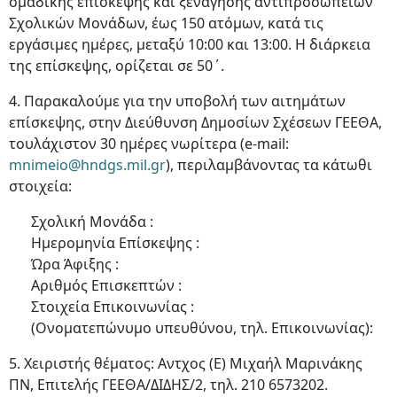
ομαδικής επίσκεψης και ξενάγησης αντιπροσωπειών
Σχολικών Μονάδων, έως 150 ατόμων, κατά τις
εργάσιμες ημέρες, μεταξύ 10:00 και 13:00. Η διάρκεια
της επίσκεψης, ορίζεται σε 50΄.
4. Παρακαλούμε για την υποβολή των αιτημάτων
επίσκεψης, στην Διεύθυνση Δημοσίων Σχέσεων ΓΕΕΘΑ,
τουλάχιστον 30 ημέρες νωρίτερα (e-mail:
mnimeio@hndgs.mil.gr
), περιλαμβάνοντας τα κάτωθι
στοιχεία:
Σχολική Μονάδα :
Ημερομηνία Επίσκεψης :
Ώρα Άφιξης :
Αριθμός Επισκεπτών :
Στοιχεία Επικοινωνίας :
(Ονοματεπώνυμο υπευθύνου, τηλ. Επικοινωνίας):
5. Χειριστής θέματος: Αντχος (Ε) Μιχαήλ Μαρινάκης
ΠΝ, Επιτελής ΓΕΕΘΑ/ΔΙΔΗΣ/2, τηλ. 210 6573202.