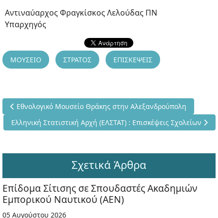
Αντιναύαρχος Φραγκίσκος Λελούδας ΠΝ
Υπαρχηγός
ΜΟΥΣΕΙΟ
ΣΤΡΑΤΟΣ
ΕΠΙΣΚΕΨΕΙΣ
Προηγούμενο άρθρο: Εθνολογικό Μουσείο Θράκης στην Αλεξα
Εθνολογικό Μουσείο Θράκης στην Αλεξανδρούπολη
Επόμενο άρθρο: Ελληνική Στατιστική Αρχή (ΕΛΣΤΑΤ) : Επισκέψε
Ελληνική Στατιστική Αρχή (ΕΛΣΤΑΤ) : Επισκέψεις Σχολείων
Σχετικά Άρθρα
Επίδομα Σίτισης σε Σπουδαστές Ακαδημιών
Εμπορικού Ναυτικού (ΑΕΝ)
05 Αυγούστου 2026