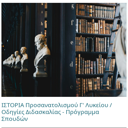
ΙΣΤΟΡΙΑ Προσανατολισμού Γ' Λυκείου /
Οδηγίες Διδασκαλίας - Πρόγραμμα
Σπουδών