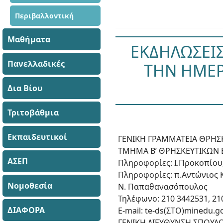
Περιβαλλοντική
Μαθήματα
ΕΚΔΗΛΩΣΕΙΣ
Πανελλαδικές
ΤΗΝ ΗΜΕΡ
Δια Βίου
Τριτοβάθμια
Εκπαιδευτικοί
ΓΕΝΙΚΗ ΓΡΑΜΜΑΤΕΙΑ ΘΡΗΣ
ΤΜΗΜΑ Β’ ΘΡΗΣΚΕΥΤΙΚΩΝ 
ΑΣΕΠ
Πληροφορίες: Ι.Προκοπίο
Πληροφορίες: π.Αντώνιος 
Νομοθεσία
Ν. Παπαθανασόπουλος
Τηλέφωνο: 210 3442531, 21
ΔΙΑΦΟΡΑ
Ε-mail: te-ds(ΣΤΟ)minedu.g
ΓΕΝΙΚΗ ΔΙΕΥΘΥΝΣΗ ΣΠΟΥΔΩ