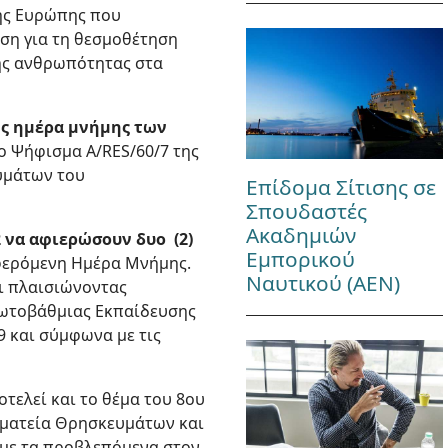
ης Ευρώπης που
ση για τη θεσμοθέτηση
ης ανθρωπότητας στα
ως ημέρα μνήμης των
το Ψήφισμα Α/RES/60/7 της
υμάτων του
Επίδομα Σίτισης σε
Σπουδαστές
Ακαδημιών
2 να αφιερώσουν δυο (2)
Εμπορικού
αφερόμενη Ημέρα Μνήμης.
Ναυτικού (ΑΕΝ)
αι πλαισιώνοντας
ρωτοβάθμιας Εκπαίδευσης
9 και σύμφωνα με τις
τελεί και το θέμα του 8ου
μματεία Θρησκευμάτων και
α με τα προβλεπόμενα στον