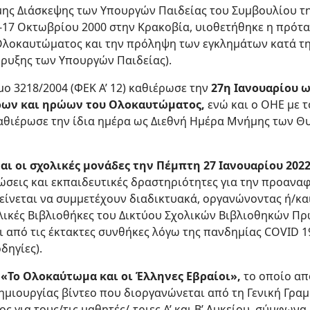
μης Διάσκεψης των Υπουργών Παιδείας του Συμβουλίου τ
-17 Οκτωβρίου 2000 στην Κρακοβία, υιοθετήθηκε η πρότα
Ολοκαυτώματος και την πρόληψη των εγκλημάτων κατά τ
ήρυξης των Υπουργών Παιδείας).
μο 3218/2004 (ΦΕΚ Α’ 12) καθιέρωσε την
27η Ιανουαρίου 
ρων και ηρώων του Ολοκαυτώματος,
ενώ και ο ΟΗΕ με 
καθιέρωσε την ίδια ημέρα ως Διεθνή Ημέρα Μνήμης των Θ
αι οι σχολικές μονάδες την Πέμπτη 27 Ιανουαρίου 202
ώσεις και εκπαιδευτικές δραστηριότητες για την προαν
τείνεται να συμμετέχουν διαδικτυακά, οργανώνοντας ή/κ
ολικές Βιβλιοθήκες του Δικτύου Σχολικών Βιβλιοθηκών Π
ι από τις έκτακτες συνθήκες λόγω της πανδημίας COVID 1
δηγίες).
 «Το Ολοκαύτωμα και οι Έλληνες Εβραίοι»,
το οποίο απο
μιουργίας βίντεο που διοργανώνεται από τη Γενική Γρα
ς για τους/τις μαθητές/-τριες Α’ και Β’ Λυκείου, σύμφων