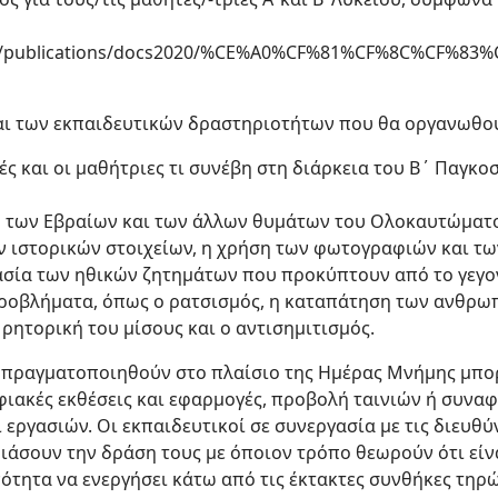
.gr/publications/docs2020/%CE%A0%CF%81%CF%8C%CF%
ι των εκπαιδευτικών δραστηριοτήτων που θα οργανωθού
ές και οι μαθήτριες τι συνέβη στη διάρκεια του Β΄ Παγκ
η των Εβραίων και των άλλων θυμάτων του Ολοκαυτώματο
ν ιστορικών στοιχείων, η χρήση των φωτογραφιών και τω
σία των ηθικών ζητημάτων που προκύπτουν από το γεγον
ροβλήματα, όπως ο ρατσισμός, η καταπάτηση των ανθρω
 ρητορική του μίσους και ο αντισημιτισμός.
α πραγματοποιηθούν στο πλαίσιο της Ημέρας Μνήμης μπ
φιακές εκθέσεις και εφαρμογές, προβολή ταινιών ή συνα
 εργασιών. Οι εκπαιδευτικοί σε συνεργασία με τις διευθ
ιάσουν την δράση τους με όποιον τρόπο θεωρούν ότι είν
ότητα να ενεργήσει κάτω από τις έκτακτες συνθήκες τηρ