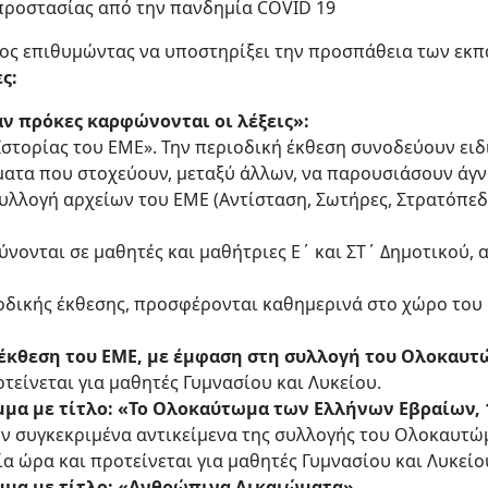
προστασίας από την πανδημία COVID 19
ος επιθυμώντας να υποστηρίξει την προσπάθεια των εκ
ς:
αν πρόκες καρφώνονται οι λέξεις»:
Ιστορίας του ΕΜΕ». Την περιοδική έκθεση συνοδεύουν ει
ατα που στοχεύουν, μεταξύ άλλων, να παρουσιάσουν άγν
υλλογή αρχείων του ΕΜΕ (Αντίσταση, Σωτήρες, Στρατόπεδ
ονται σε μαθητές και μαθήτριες Ε΄ και ΣΤ΄ Δημοτικού, α
ιοδικής έκθεσης, προσφέρονται καθημερινά στο χώρο του 
έκθεση του ΕΜΕ, με έμφαση στη συλλογή του Ολοκαυτ
οτείνεται για μαθητές Γυμνασίου και Λυκείου.
μα με τίτλο: «Το Ολοκαύτωμα των Ελλήνων Εβραίων, 19
ν συγκεκριμένα αντικείμενα της συλλογής του Ολοκαυτώμ
ία ώρα και προτείνεται για μαθητές Γυμνασίου και Λυκείο
μμα με τίτλο: «Ανθρώπινα Δικαιώματα»
.