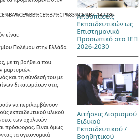
83%CE%BA%CE%BB%CE%B7%CF%83%CE%B7_147236-
Αποσπάσεις
Εκπαιδευτικών ως
Επιστημονικό
ν είναι:
Προσωπικό στο ΙΕΠ
2026-2030
οσμίου Πολέμου στην Ελλάδα
ς, με τη βοήθεια που
ν μαρτυριών.
ός και τη σύνδεσή του με
πίνων δικαιωμάτων στις
ορούν να περιλαμβάνουν
φούς εκπαιδευτικού υλικού
Αιτήσεις Διορισμού
ύνσεις των σχολικών
Ειδικού
αι πρόσφορος. Είναι όμως
Εκπαιδευτικού /
ώντας τα υγειονομικά
Βοηθητικού