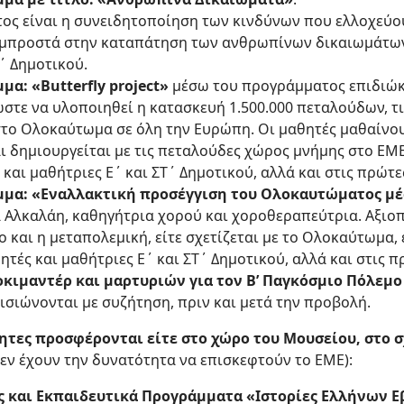
ος είναι η συνειδητοποίηση των κινδύνων που ελλοχεύο
μπροστά στην καταπάτηση των ανθρωπίνων δικαιωμάτων.
Τ΄ Δημοτικού.
α: «Butterfly project»
μέσω του προγράμματος επιδιώκ
στε να υλοποιηθεί η κατασκευή 1.500.000 πεταλούδων, τ
το Ολοκαύτωμα σε όλη την Ευρώπη. Οι μαθητές μαθαίνου
ι δημιουργείται με τις πεταλούδες χώρος μνήμης στο ΕΜΕ
 και μαθήτριες Ε΄ και ΣΤ΄ Δημοτικού, αλλά και στις πρώτε
μμα: «Εναλλακτική προσέγγιση του Ολοκαυτώματος μέ
α Αλκαλάη, καθηγήτρια χορού και χοροθεραπεύτρια. Αξιοπ
 και η μεταπολεμική, είτε σχετίζεται με το Ολοκαύτωμα, ε
θητές και μαθήτριες Ε΄ και ΣΤ΄ Δημοτικού, αλλά και στις π
οκιμαντέρ και μαρτυριών για τον Β’ Παγκόσμιο Πόλεμ
ισιώνονται με συζήτηση, πριν και μετά την προβολή.
τες προσφέρονται είτε στο χώρο του Μουσείου, στο σ
δεν έχουν την δυνατότητα να επισκεφτούν το ΕΜΕ):
 και Εκπαιδευτικά Προγράμματα «Ιστορίες Ελλήνων Ε