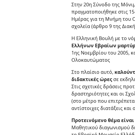
Στην 20η Σύνοδο της Μόνι
πραγματοποιήθηκε στις 15
Ημέρας για τη Μνήμη του 
σχολεία (άρθρο 9 της Διακ
Η Ελληνική Βουλή με το νό
Ελλήνων Εβραίων μαρτύ
1ης Νοεμβρίου του 2005, 
Ολοκαυτώματος
Στο πλαίσιο αυτό,
καλούντ
διδακτικές ώρες
σε εκδηλ
Στις σχετικές δράσεις προ
δραστηριότητες και οι Σχ
(στο μέτρο που επιτρέπετα
αντίστοιχες διατάξεις και ο
Προτεινόμενο θέμα είναι
Μαθητικού διαγωνισμού δη
το Εβραϊκό Μουσείο Ελλάδο