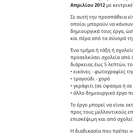
Απριλίου 2012
με κεντρικέ
Σε αυτή την προσπάθεια εί
οποίοι μπορούν να κάνουν 
δημιουργικά τους έργα, ώστ
και πέρα από τα σύνορά τη
Ένα τμήμα ή τάξη ή σχολεί
προσελκύσει σχολεία από ά
διάρκειας έως 5 λεπτών, το
• εικόνες - φωτογραφίες τ
• τραγούδι - χορό
• γκράφιτι (σε ύφασμα ή σε
• άλλο δημιουργικό έργο π
Το έργο μπορεί να είναι ε
προς τους μελλοντικούς επ
επισκέψιμη και από σχολεί
Η διαδικασία που πρέπει να