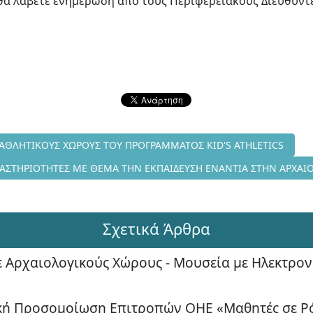
 θα λάβετε ενημέρωση από τους Περιφερειακούς Διευθυντέ
ΙΚΕΣ ΕΠΙΣΚΕΨΕΙΣ ΣΕ ΑΘΛΗΤΙΚΟΥΣ ΧΩΡΟΥΣ ΤΟΥ ΠΡΟΓΡΑΜΜΑΤΟΣ KID
Ε ΑΘΛΗΤΙΚΟΥΣ ΧΩΡΟΥΣ ΤΟΥ ΠΡΟΓΡΑΜΜΑΤΟΣ KID'S ATHLETICS
ΚΠΑΙΔΕΥΤΙΚΕΣ ΔΡΑΣΤΗΡΙΟΤΗΤΕΣ ΜΕ ΘΕΜΑ ΤΗΝ ΕΚΠΑΙΔΕΥΣΗ ΕΝΑΝΤΙ
ΡΑΣΤΗΡΙΟΤΗΤΕΣ ΜΕ ΘΕΜΑ ΤΗΝ ΕΚΠΑΙΔΕΥΣΗ ΕΝΑΝΤΙΑ ΣΤΗΝ ΑΡΧΑΙΟΚ
Σχετικά Άρθρα
ε Αρχαιολογικούς Χώρους - Μουσεία με Ηλεκτρον
κή Προσομοίωση Επιτροπών ΟΗΕ «Μαθητές σε Ρ