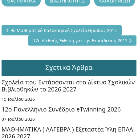
ΜΑΘΗΜΑΤΙΚΑ
ΔΡΑΣΤΗΡΙΟΤΗΤΕΣ
ΚΑΤΑΣΚΗΝΩΣΗ
Προηγούμενο άρθρο: 9ο Μαθηματικό Καλοκαιρινό Σχολείο Ημα
9ο Μαθηματικό Καλοκαιρινό Σχολείο Ημαθίας 2015
Επόμενο άρθρο: 17η Διεθνής Έκθεση για την Εκπα
17η Διεθνής Έκθεση για την Εκπαίδευση 2015
Σχετικά Άρθρα
Σχολεία που Εντάσσονται στο Δίκτυο Σχολικών
Βιβλιοθηκών το 2026 2027
15 Ιουλίου 2026
12ο Πανελλήνιο Συνέδριο eTwinning 2026
07 Ιουλίου 2026
ΜΑΘΗΜΑΤΙΚΑ ( ΑΛΓΕΒΡΑ ) Εξεταστέα Ύλη ΕΠΑΛ
2026 2027