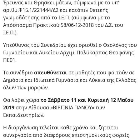
Έρευνας και Θρησκευμάτων, σύμφωνα με το υπ’
αριθμ.Φ15.1/221444/Δ2 και κατόπιν θετικής
γνωμοδότησης από το Ι.Ε.Π. (σύμφωνα με το
Απόσπασμα Πρακτικού 58/06-12-2018 του Δ.Σ. του
Ι.Ε.Π.).
Υπεύθυνος του Συνεδρίου έχει ορισθεί ο Θεολόγος του
Γυμνασίου και Λυκείου Αρχιμ. Πολύκαρπος Θεοφάνης
ΠΕ01.
Το συνέδριο
απευθύνεται
σε μαθητές που φοιτούν σε
Δημόσια και Ιδιωτικά Γυμνάσια και Λύκεια της Ελλάδας
όλων των μορφών.
Θα λάβει χώρα
το Σάββατο 11 και Κυριακή 12 Μαΐου
2019
στην Αίθουσα «ΒΙΡΓΙΝΙΑ ΠΑΝΟΥ» των
Εκπαιδευτηρίων.
Η διοργάνωση τελείται κάθε χρόνο και ζητείται
συνεργασία από διαφόρους επιστημονικούς φορείς