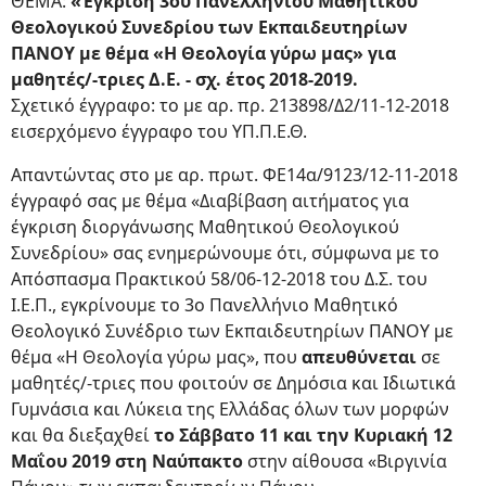
ΘΕΜΑ:
«Έγκριση 3ου Πανελλήνιου Μαθητικού
Θεολογικού Συνεδρίου των Εκπαιδευτηρίων
ΠΑΝΟΥ με θέμα «Η Θεολογία γύρω μας» για
μαθητές/-τριες Δ.Ε. - σχ. έτος 2018-2019.
Σχετικό έγγραφο: το με αρ. πρ. 213898/Δ2/11-12-2018
εισερχόμενο έγγραφο του ΥΠ.Π.Ε.Θ.
Απαντώντας στο με αρ. πρωτ. ΦΕ14α/9123/12-11-2018
έγγραφό σας με θέμα «Διαβίβαση αιτήματος για
έγκριση διοργάνωσης Μαθητικού Θεολογικού
Συνεδρίου» σας ενημερώνουμε ότι, σύμφωνα με το
Απόσπασμα Πρακτικού 58/06-12-2018 του Δ.Σ. του
Ι.Ε.Π., εγκρίνουμε το 3ο Πανελλήνιο Μαθητικό
Θεολογικό Συνέδριο των Εκπαιδευτηρίων ΠΑΝΟΥ με
θέμα «Η Θεολογία γύρω μας», που
απευθύνεται
σε
μαθητές/-τριες που φοιτούν σε Δημόσια και Ιδιωτικά
Γυμνάσια και Λύκεια της Ελλάδας όλων των μορφών
και θα διεξαχθεί
το Σάββατο 11 και την Κυριακή 12
Μαΐου 2019 στη Ναύπακτο
στην αίθουσα «Βιργινία