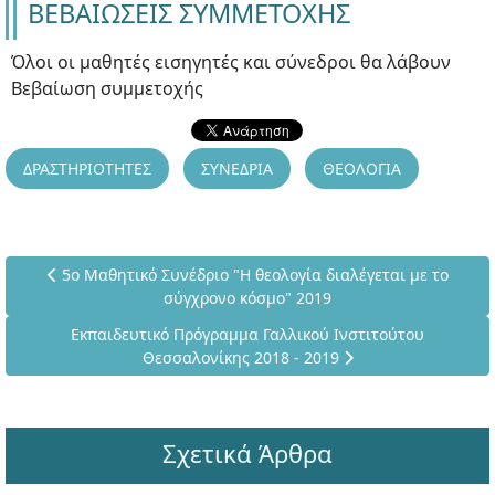
ΒΕΒΑΙΩΣΕΙΣ ΣΥΜΜΕΤΟΧΗΣ
Όλοι οι μαθητές εισηγητές και σύνεδροι θα λάβουν
Βεβαίωση συμμετοχής
ΔΡΑΣΤΗΡΙΟΤΗΤΕΣ
ΣΥΝΕΔΡΙΑ
ΘΕΟΛΟΓΙΑ
Προηγούμενο άρθρο: 5ο Μαθητικό Συνέδριο "Η θεολογία δια
5ο Μαθητικό Συνέδριο "Η θεολογία διαλέγεται με το
σύγχρονο κόσμο" 2019
Επόμενο άρθρο: Εκπαιδευτικό Πρόγραμμα Γαλλικού Ινστι
Εκπαιδευτικό Πρόγραμμα Γαλλικού Ινστιτούτου
Θεσσαλονίκης 2018 - 2019
Σχετικά Άρθρα