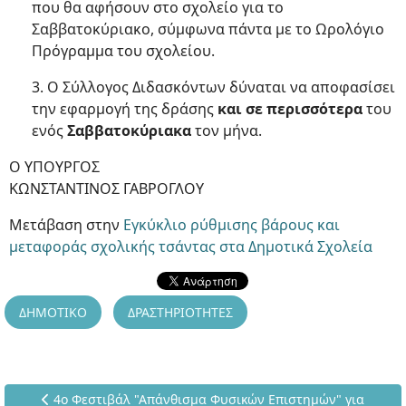
που θα αφήσουν στο σχολείο για το
Σαββατοκύριακο, σύμφωνα πάντα με το Ωρολόγιο
Πρόγραμμα του σχολείου.
3. Ο Σύλλογος Διδασκόντων δύναται να αποφασίσει
την εφαρμογή της δράσης
και σε περισσότερα
του
ενός
Σαββατοκύριακα
τον μήνα.
Ο ΥΠΟΥΡΓΟΣ
ΚΩΝΣΤΑΝΤΙΝΟΣ ΓΑΒΡΟΓΛΟΥ
Μετάβαση στην
Εγκύκλιο ρύθμισης βάρους και
μεταφοράς σχολικής τσάντας στα Δημοτικά Σχολεία
ΔΗΜΟΤΙΚΟ
ΔΡΑΣΤΗΡΙΟΤΗΤΕΣ
Προηγούμενο άρθρο: 4ο Φεστιβάλ "Απάνθισμα Φυσικών Επι
4ο Φεστιβάλ "Απάνθισμα Φυσικών Επιστημών" για