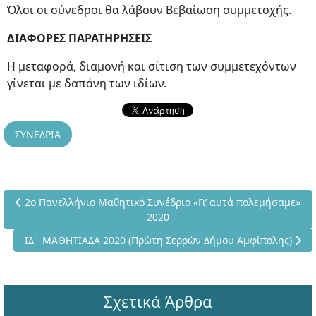
Όλοι οι σύνεδροι θα λάβουν Βεβαίωση συμμετοχής.
ΔΙΑΦΟΡΕΣ ΠΑΡΑΤΗΡΗΣΕΙΣ
Η μεταφορά, διαμονή και σίτιση των συμμετεχόντων
γίνεται με δαπάνη των ιδίων.
ΣΥΝΕΔΡΙΑ
Προηγούμενο άρθρο: 2ο Πανελλήνιο Μαθητικό Συνέδριο «Γι’ α
2ο Πανελλήνιο Μαθητικό Συνέδριο «Γι’ αυτά πολεμήσαμε»
2020
Επόμενο άρθρο: ΙΔ΄ ΜΑΘΗΤΙΑΔΑ 2020 (Πρώτη Σερρών Δήμου 
ΙΔ΄ ΜΑΘΗΤΙΑΔΑ 2020 (Πρώτη Σερρών Δήμου Αμφίπολης)
Σχετικά Άρθρα