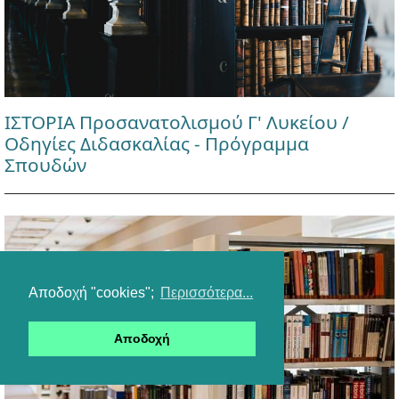
ΙΣΤΟΡΙΑ Προσανατολισμού Γ' Λυκείου /
Οδηγίες Διδασκαλίας - Πρόγραμμα
Σπουδών
Αποδοχή "cookies";
Περισσότερα...
Αποδοχή