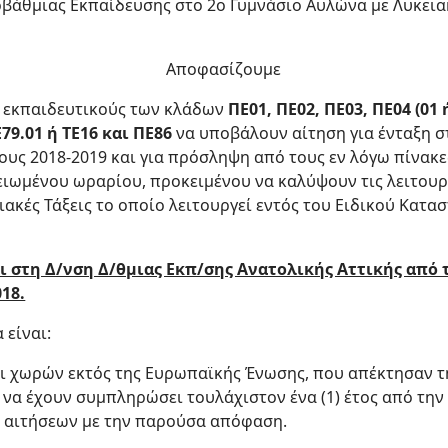
άθμιας Εκπαίδευσης στο 2ο Γυμνάσιο Αυλώνα με Λυκειακές 
Αποφασίζουμε
 εκπαιδευτικούς των κλάδων
ΠΕ01, ΠΕ02, ΠΕ03, ΠΕ04 (01 ή
Ε79.01 ή ΤΕ16 και ΠΕ86
να υποβάλουν αίτηση για ένταξη 
υς 2018-2019 και για πρόσληψη από τους εν λόγω πίνακε
ιωμένου ωραρίου, προκειμένου να καλύψουν τις λειτουργ
ακές Τάξεις το οποίο λειτουργεί εντός του Ειδικού Κατ
ι στη Δ/νση Δ/θμιας Εκπ/σης Ανατολικής Αττικής από 
018.
 είναι:
οι χωρών εκτός της Ευρωπαϊκής Ένωσης, που απέκτησαν τη
να έχουν συμπληρώσει τουλάχιστον ένα (1) έτος από την
 αιτήσεων με την παρούσα απόφαση.