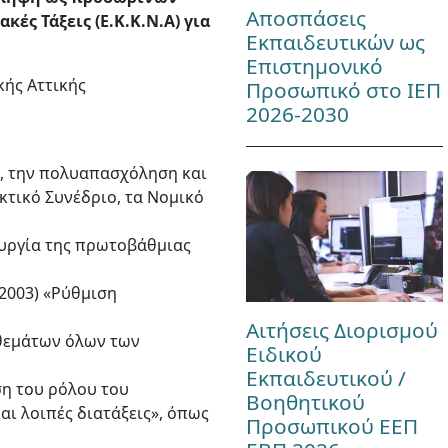
Αποσπάσεις
ς Τάξεις (Ε.Κ.Κ.Ν.Α) για
Εκπαιδευτικών ως
Επιστημονικό
κής Αττικής
Προσωπικό στο ΙΕΠ
2026-2030
σία, την πολυαπασχόληση και
κτικό Συνέδριο, τα Νομικό
τουργία της πρωτοβάθμιας
.2003) «Ρύθμιση
Αιτήσεις Διορισμού
ς θεμάτων όλων των
Ειδικού
Εκπαιδευτικού /
ιση του ρόλου του
Βοηθητικού
ι λοιπές διατάξεις», όπως
Προσωπικού ΕΕΠ