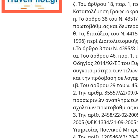
ζ. Του άρθρου 18, παρ. 1, 
Καταπολέμηση Γραφειοκρατ
η. Το άρθρο 38 του Ν. 435
πρωτοβάθμιας και δευτερο
θ. Τις διατάξεις του Ν. 441
1996) περί Διαπολιτισμική
ι.Το άρθρο 3 του Ν. 4395/
ια. Του άρθρου 46, παρ. 1,
Οδηγίας 2014/92/ΕΕ του Ευ
συγκρισιμότητα των τελώ
και την πρόσβαση σε λογα
ιβ. Του άρθρου 29 του ν. 4
2. Την αριθμ. 35557/Δ2/09
προσωρινών αναπληρωτών κ
σχολείων πρωτοβάθμιας κα
3. Την αρίθ. 2458/22-02-200
2005 (ΦΕΚ 1334/21-09-2005
Υπηρεσίας Ποινικού Μητρώ
4. Την αρίθ. 120546/Δ2/ 2