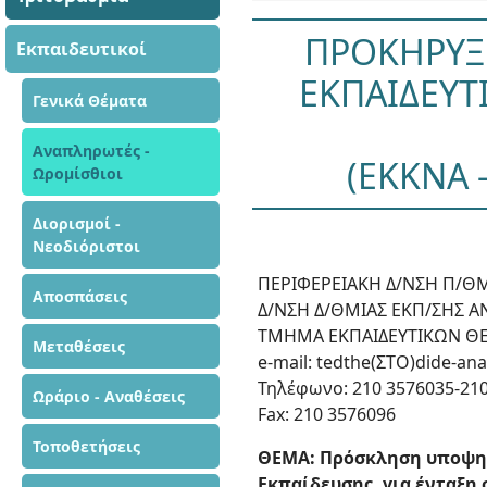
ΠΡΟΚΗΡΥΞ
Εκπαιδευτικοί
ΕΚΠΑΙΔΕΥΤ
Γενικά Θέματα
Αναπληρωτές -
(ΕΚΚΝΑ 
Ωρομίσθιοι
Διορισμοί -
Νεοδιόριστοι
ΠΕΡΙΦΕΡΕΙΑΚΗ Δ/ΝΣΗ Π/ΘΜ
Αποσπάσεις
Δ/ΝΣΗ Δ/ΘΜΙΑΣ ΕΚΠ/ΣΗΣ ΑΝ
ΤΜΗΜΑ ΕΚΠΑΙΔΕΥΤΙΚΩΝ 
Μεταθέσεις
e-mail: tedthe(ΣΤΟ)dide-anat
Τηλέφωνο: 210 3576035-21
Ωράριο - Αναθέσεις
Fax: 210 3576096
Τοποθετήσεις
ΘΕΜΑ: Πρόσκληση υποψηφ
Εκπαίδευσης, για ένταξ