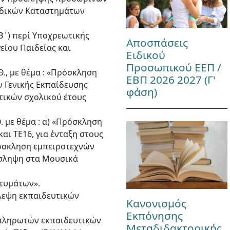
Ειδικών Καταστημάτων
τ.Β΄) περί Υποχρεωτικής
Αποσπάσεις
ίου Παιδείας και
Ειδικού
Προσωπικού ΕΕΠ /
Θ., με θέμα : «Πρόσκληση
ΕΒΠ 2026 2027 (Γ'
 Γενικής Εκπαίδευσης
φάση)
τικών σχολικού έτους
Θ. με θέμα : α) «Πρόσκληση
ι ΤΕ16, για ένταξη στους
ρόσκληση εμπειροτεχνών
όσληψη στα Μουσικά
κευμάτων».
βλεψη εκπαιδευτικών
Κανονισμός
Εκπόνησης
ναπληρωτών εκπαιδευτικών
Μεταδιδακτορικής