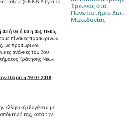
Τάξεις (Ε.Κ.Κ.Ν.Α.) για το
Έρευνας στο
Πανεπιστήμιο Δυτ.
Μακεδονίας
 02 ή 03 ή 04 ή 05), ΠΕ05,
στους πίνακες προσωρινών
ς, ως προσωρινοί
ικές ανάγκες του 2ου
αστήματος Κράτησης Νέων
την Πέμπτη 19-07-2018
ν ελληνική ιθαγένεια με
 απόκτησή της, κατά την