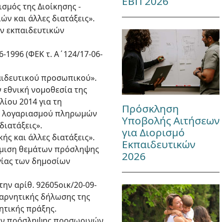
ΕΒΠ 2026
ισμός της Διοίκησης -
ν και άλλες διατάξεις».
ών εκπαιδευτικών
06-1996 (ΦΕΚ τ. Α΄124/17-06-
κπαιδευτικού προσωπικού».
ν εθνική νομοθεσία της
λίου 2014 για τη
Πρόσκληση
γή λογαριασμού πληρωμών
Υποβολής Αιτήσεων
διατάξεις».
για Διορισμό
κής και άλλες διατάξεις».
Εκπαιδευτικών
Ρύθμιση θεμάτων πρόσληψης
2026
γίας των δημοσίων
 την αρίθ. 92605οικ/20-09-
ή αρνητικής δήλωσης της
ητικής πράξης.
μάτων πρόσληψης προσωρινών