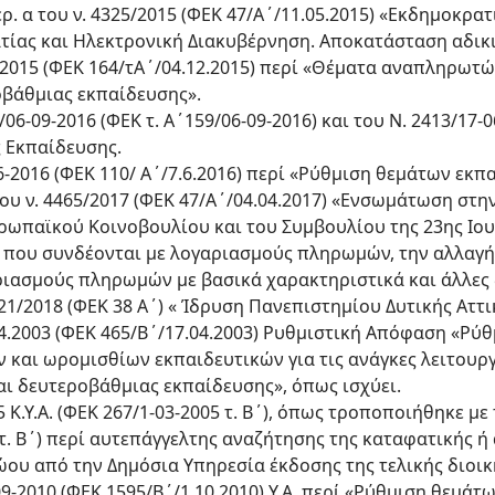
περ. α του ν. 4325/2015 (ΦΕΚ 47/Α΄/11.05.2015) «Εκδημοκρατ
ίας και Ηλεκτρονική Διακυβέρνηση. Αποκατάσταση αδικιώ
1/2015 (ΦΕΚ 164/τΑ΄/04.12.2015) περί «Θέματα αναπληρωτ
βάθμιας εκπαίδευσης».
5/06-09-2016 (ΦΕΚ τ. Α΄159/06-09-2016) και του Ν. 2413/17-
ς Εκπαίδευσης.
8-6-2016 (ΦΕΚ 110/ Α΄/7.6.2016) περί «Ρύθμιση θεμάτων ε
 του ν. 4465/2017 (ΦΕΚ 47/Α΄/04.04.2017) «Ενσωμάτωση στη
ρωπαϊκού Κοινοβουλίου και του Συμβουλίου της 23ης Ιου
ν που συνδέονται με λογαριασμούς πληρωμών, την αλλα
ριασμούς πληρωμών με βασικά χαρακτηριστικά και άλλες 
521/2018 (ΦΕΚ 38 Α΄) « Ίδρυση Πανεπιστημίου Δυτικής Αττι
.04.2003 (ΦΕΚ 465/Β΄/17.04.2003) Ρυθμιστική Απόφαση «
αι ωρομισθίων εκπαιδευτικών για τις ανάγκες λειτουρ
ι δευτεροβάθμιας εκπαίδευσης», όπως ισχύει.
5 Κ.Υ.Α. (ΦΕΚ 267/1-03-2005 τ. Β΄), όπως τροποποιήθηκε με
 τ. Β΄) περί αυτεπάγγελτης αναζήτησης της καταφατικής 
ου από την Δημόσια Υπηρεσία έκδοσης της τελικής διοικ
8-09-2010 (ΦΕΚ 1595/Β΄/1.10.2010) Υ.Α. περί «Ρύθμιση θε